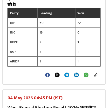
रही है।
Party
Leading
Won
BJP
60
22
INC
19
0
BOPF
7
3
AGP
8
1
AIUDF
1
1
04 May 2026 04:45 PM (IST)
West Bengal Election Result 2026: भवानीपुर