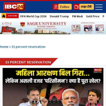
Follow
लाइव टीवी
FIFA World Cup 2026
Donald Trump
PM Modi
Gold Price
Pe
HOT NOW
Home
»
33 percent reservation
33 PERCENT RESERVATION