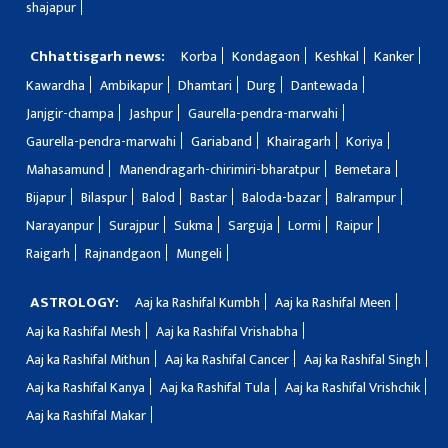
shajapur
Chhattisgarh news:
Korba
Kondagaon
Keshkal
Kanker
Kawardha
Ambikapur
Dhamtari
Durg
Dantewada
Janjgir-champa
Jashpur
Gaurella-pendra-marwahi
Gaurella-pendra-marwahi
Gariaband
Khairagarh
Koriya
Mahasamund
Manendragarh-chirimiri-bharatpur
Bemetara
Bijapur
Bilaspur
Balod
Bastar
Baloda-bazar
Balrampur
Narayanpur
Surajpur
Sukma
Sarguja
Lormi
Raipur
Raigarh
Rajnandgaon
Mungeli
ASTROLOGY:
Aaj ka Rashifal Kumbh
Aaj ka Rashifal Meen
Aaj ka Rashifal Mesh
Aaj ka Rashifal Vrishabha
Aaj ka Rashifal Mithun
Aaj ka Rashifal Cancer
Aaj ka Rashifal Singh
Aaj ka Rashifal Kanya
Aaj ka Rashifal Tula
Aaj ka Rashifal Vrishchik
Aaj ka Rashifal Makar