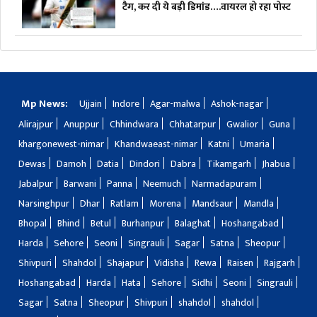
टैग, कर दी ये बड़ी डिमांड….वायरल हो रहा पोस्ट
Mp News:
Ujjain
Indore
Agar-malwa
Ashok-nagar
Alirajpur
Anuppur
Chhindwara
Chhatarpur
Gwalior
Guna
khargonewest-nimar
Khandwaeast-nimar
Katni
Umaria
Dewas
Damoh
Datia
Dindori
Dabra
Tikamgarh
Jhabua
Jabalpur
Barwani
Panna
Neemuch
Narmadapuram
Narsinghpur
Dhar
Ratlam
Morena
Mandsaur
Mandla
Bhopal
Bhind
Betul
Burhanpur
Balaghat
Hoshangabad
Harda
Sehore
Seoni
Singrauli
Sagar
Satna
Sheopur
Shivpuri
Shahdol
Shajapur
Vidisha
Rewa
Raisen
Rajgarh
Hoshangabad
Harda
Hata
Sehore
Sidhi
Seoni
Singrauli
Sagar
Satna
Sheopur
Shivpuri
shahdol
shahdol