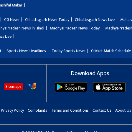
Rashifal Makar
CG News
Chhattisgarh News Today
Chhattisgarh News Live
Mahar
hyaPradesh News in Hindi
MadhyaPradesh News Today
MadhyaPradesh
ws Live
i
Sports News Headlines
Today Sports News
Cricket Match Schedule
Download Apps
Sitemaps
Privacy Policy
Complaints
Terms and Conditions
Contact Us
About Us