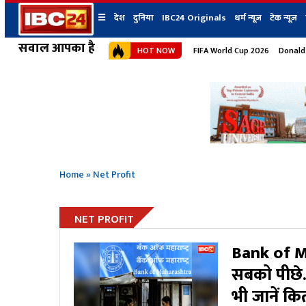
☰
देश
दुनिया
IBC24 Originals
धर्म न्यूज़
टेक न्यूज़
सवाल आपका है
HOT NOW
FIFA World Cup 2026
Donald
देश
प्रदेश न्यूज
शहर
दुनिया
IBC24 Original
छत्तीसगढ़ न्यूज
भोपाल
मध्यप्रदेश न्यूज
इंदौर
उत्तर प्रदेश न्यूज
जबलपुर
बिहार न्यूज
ग्वालियर
उत्तराखंड न्यूज
रायपुर
महाराष्ट्र न्यूज
बिलासपुर
Home
»
Net Profit
हिमाचल प्रदेश न्यूज
हरियाणा न्यूज
NET PROFIT
Bank of Ma
सबको पीछे.
भी जानें कि