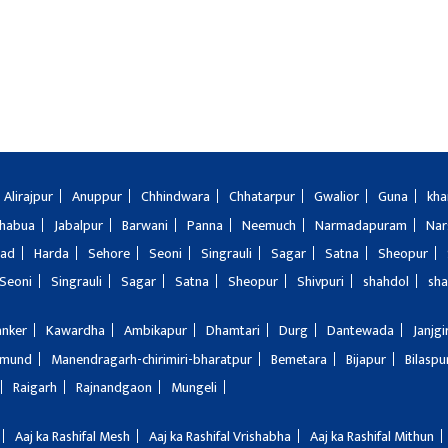
Alirajpur
Anuppur
Chhindwara
Chhatarpur
Gwalior
Guna
kha
Jhabua
Jabalpur
Barwani
Panna
Neemuch
Narmadapuram
Nar
bad
Harda
Sehore
Seoni
Singrauli
Sagar
Satna
Sheopur
Seoni
Singrauli
Sagar
Satna
Sheopur
Shivpuri
shahdol
sha
anker
Kawardha
Ambikapur
Dhamtari
Durg
Dantewada
Janjg
amund
Manendragarh-chirimiri-bharatpur
Bemetara
Bijapur
Bilaspu
Raigarh
Rajnandgaon
Mungeli
Aaj ka Rashifal Mesh
Aaj ka Rashifal Vrishabha
Aaj ka Rashifal Mithun