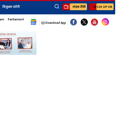
विजुअल स्टोरी
लाइव टीवी
IBC24 UP UK
×
sam
Parliament Monsoon Session
ेंट
खेल
जॉब्स न्यूज
Youtube Channels
Download App
यूथ कॉर्नर
IBC24
Ibc24 Jankarwan
IBC 24 Digital
Ibc24 Up-Uk
Ibc24 Madhya
Ibc24 Maidani
Ibc24 Sarguja
Ibc24 Bastar
Ibc24 Malwa
Ibc24 Mahakoshal