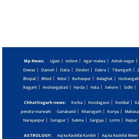
Mp News:
Ujjain
Indore
Agar-malwa
Ashok-nagar
Dewas
Damoh
Datia
Dindori
Dabra
Tikamgarh
Bhopal
Bhind
Betul
Burhanpur
Balaghat
Hoshanga
Rajgarh
Hoshangabad
Harda
Hata
Sehore
Sidhi
Chhattisgarh news:
Korba
Kondagaon
Keshkal
K
pendra-marwahi
Gariaband
Khairagarh
Koriya
Mahas
Narayanpur
Surajpur
Sukma
Sarguja
Lormi
Raipur
ASTROLOGY:
Aaj ka Rashifal Kumbh
Aaj ka Rashifal Meen