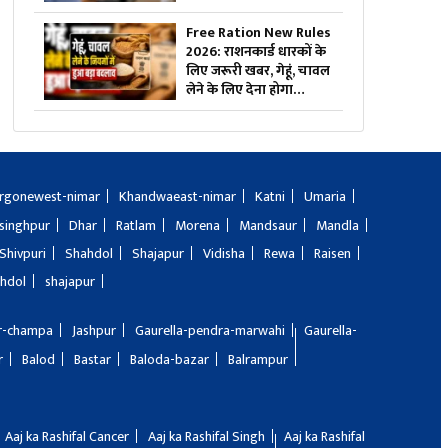
फंसा हुआ पैसा? जानिए कब
से मिलेगी यह बड़ी सुविधा
Free Ration New Rules
2026: राशनकार्ड धारकों के
लिए जरूरी खबर, गेहूं, चावल
लेने के लिए देना होगा
डिजिटल रुपया, खाद्य मंत्री ने
दी जानकारी
rgonewest-nimar
Khandwaeast-nimar
Katni
Umaria
singhpur
Dhar
Ratlam
Morena
Mandsaur
Mandla
Shivpuri
Shahdol
Shajapur
Vidisha
Rewa
Raisen
hdol
shajapur
ir-champa
Jashpur
Gaurella-pendra-marwahi
Gaurella-
r
Balod
Bastar
Baloda-bazar
Balrampur
Aaj ka Rashifal Cancer
Aaj ka Rashifal Singh
Aaj ka Rashifal