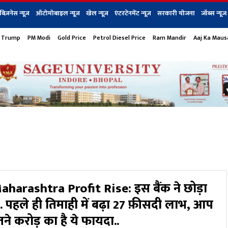
बिज़नेस न्यूज़
ऑटोमोबाइल न्यूज़
खेल न्यूज़
एंटरटेनमेंट न्यूज़
सरकारी योजना
जॉब्स न्यूज
 Trump
PM Modi
Gold Price
Petrol Diesel Price
Ram Mandir
Aaj Ka Mau
s
बिज़नेस
टेक न्यूज
धर्म
ऑटोमोबाइल
एंटरटेनम
शेयर बाज़ार
गैजेट्स न्यूज
harashtra Profit Rise: इस बैंक ने छोड़ा
. पहले ही तिमाही में बढ़ा 27 फ़ीसदी लाभ, आप
तने करोड़ का है ये फायदा..