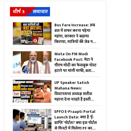
शीर्ष 5
समाचार
Bus Fare Increase: अब
बस में सफर करना पड़ेगा
महंगा, सरकार ने बढ़ाया
किराया, यात्रियों की जेब पर
बढ़ेगा बोझ
Meta On PM Modi
Facebook Post: मेटा ने
पीएम मोदी का फेसबुक पोस्ट
हटाने पर मांगी माफी, बताया
क्यों हटाया गया था
UP Speaker Satish
Mahana News:
विधानसभा अध्यक्ष सतीश
महाना देना चाहते हैं इस्तीफा?
सपा विधायक की सदन में
ऐसी हरकत से हुए आहत,
EPFO E-Praapti Portal
सदस्यता खत्म करने की भी
Launch Date: क्या है ‘ई-
दी थी चेतावनी
प्राप्ति’ पोर्टल? क्या इस पोर्टल
से मिनटों में मिलेगा PF का