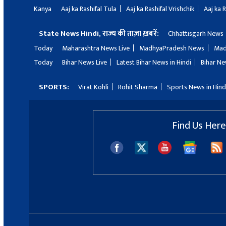
Kanya
Aaj ka Rashifal Tula
Aaj ka Rashifal Vrishchik
Aaj ka 
State News Hindi, राज्य की ताज़ा ख़बरें:
Chhattisgarh News
Today
Maharashtra News Live
MadhyaPradesh News
Mad
Today
Bihar News Live
Latest Bihar News in Hindi
Bihar Ne
SPORTS:
Virat Kohli
Rohit Sharma
Sports News in Hind
Find Us Here