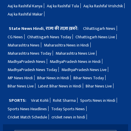
Aaj ka Rashifal Kanya
Aaj ka Rashifal Tula
Aaj ka Rashifal Vrishchik
Aaj ka Rashifal Makar
State News Hindi, राज्य की ताज़ा ख़बरें:
Chhattisgarh News
CG News
Chhattisgarh News Today
Chhattisgarh News Live
Maharashtra News
Maharashtra News in Hindi
Maharashtra News Today
Maharashtra News Live
MadhyaPradesh News
MadhyaPradesh News in Hindi
MadhyaPradesh News Today
MadhyaPradesh News Live
MP News Hindi
Bihar News in Hindi
Bihar News Today
Bihar News Live
Latest Bihar News in Hindi
Bihar News Live
SPORTS:
Virat Kohli
Rohit Sharma
Sports News in Hindi
Sports News Headlines
Today Sports News
Cricket Match Schedule
cricket news in hindi