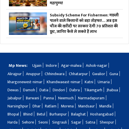
महापुण्य!
Subsidy Scheme For Fishermen: मछली
पालने वाले किसानों को बड़ा तोहफा!… अब इस
चीज की खरीदी पर सरकार देगी 70 प्रतिशत की
छूट, जानिए कैसे ले सकते हैं लाभ
Mp News:
Ujjain
Indore
Agar-malwa
Ashok-nagar
Alirajpur
Anuppur
Chhindwara
Chhatarpur
Gwalior
Guna
khargonewest-nimar
Khandwaeast-nimar
Katni
Umaria
Dewas
Damoh
Datia
Dindori
Dabra
Tikamgarh
Jhabua
Jabalpur
Barwani
Panna
Neemuch
Narmadapuram
Narsinghpur
Dhar
Ratlam
Morena
Mandsaur
Mandla
Bhopal
Bhind
Betul
Burhanpur
Balaghat
Hoshangabad
Harda
Sehore
Seoni
Singrauli
Sagar
Satna
Sheopur