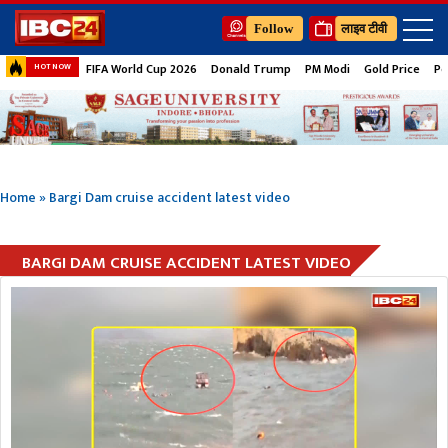
Follow
लाइव टीवी
FIFA World Cup 2026
Donald Trump
PM Modi
Gold Price
Pe
HOT NOW
Home
»
Bargi Dam cruise accident latest video
BARGI DAM CRUISE ACCIDENT LATEST VIDEO