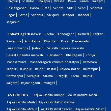
Shivpuri
Shahdol
Shajapur
Vidisha
Rewa
Raisen
Rajgarh
Hoshangabad
Harda
Hata
Sehore
Sidhi
Seoni
Singrauli
Sagar
Satna
Sheopur
Shivpuri
shahdol
shahdol
shajapur
Chhattisgarh news:
Korba
Kondagaon
Keshkal
Kanker
Kawardha
Ambikapur
Dhamtari
Durg
Dantewada
Janjgir-champa
Jashpur
Gaurella-pendra-marwahi
Gaurella-pendra-marwahi
Gariaband
Khairagarh
Koriya
Mahasamund
Manendragarh-chirimiri-bharatpur
Bemetara
Bijapur
Bilaspur
Balod
Bastar
Baloda-bazar
Balrampur
Narayanpur
Surajpur
Sukma
Sarguja
Lormi
Raipur
Raigarh
Rajnandgaon
Mungeli
ASTROLOGY:
Aaj ka Rashifal Kumbh
Aaj ka Rashifal Meen
Aaj ka Rashifal Mesh
Aaj ka Rashifal Vrishabha
Aaj ka Rashifal Mithun
Aaj ka Rashifal Cancer
Aaj ka Rashifal Singh