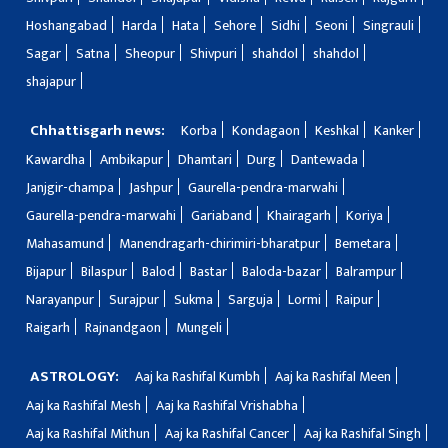
Hoshangabad
Harda
Hata
Sehore
Sidhi
Seoni
Singrauli
Sagar
Satna
Sheopur
Shivpuri
shahdol
shahdol
shajapur
Chhattisgarh news:
Korba
Kondagaon
Keshkal
Kanker
Kawardha
Ambikapur
Dhamtari
Durg
Dantewada
Janjgir-champa
Jashpur
Gaurella-pendra-marwahi
Gaurella-pendra-marwahi
Gariaband
Khairagarh
Koriya
Mahasamund
Manendragarh-chirimiri-bharatpur
Bemetara
Bijapur
Bilaspur
Balod
Bastar
Baloda-bazar
Balrampur
Narayanpur
Surajpur
Sukma
Sarguja
Lormi
Raipur
Raigarh
Rajnandgaon
Mungeli
ASTROLOGY:
Aaj ka Rashifal Kumbh
Aaj ka Rashifal Meen
Aaj ka Rashifal Mesh
Aaj ka Rashifal Vrishabha
Aaj ka Rashifal Mithun
Aaj ka Rashifal Cancer
Aaj ka Rashifal Singh