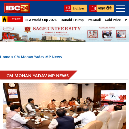
Follow
लाइव टीवी
FIFA World Cup 2026
Donald Trump
PM Modi
Gold Price
Pe
HOT NOW
Home
»
CM Mohan Yadav MP News
CM MOHAN YADAV MP NEWS