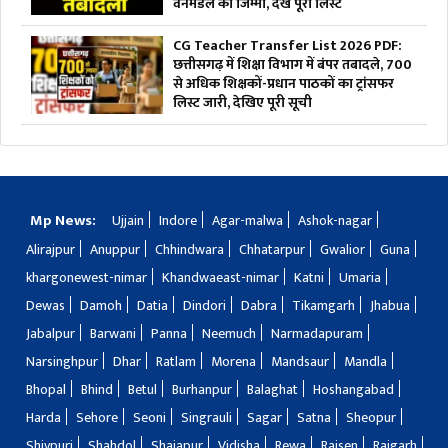
वनमंडल का जिम्मा, देखें पूरी लिस्ट
CG Teacher Transfer List 2026 PDF:
छत्तीसगढ़ में शिक्षा विभाग में बंपर तबादले, 700
से अधिक शिक्षकों-प्रधान पाठकों का ट्रांसफर
लिस्ट जारी, देखिए पूरी सूची
Mp News:
Ujjain
Indore
Agar-malwa
Ashok-nagar
Alirajpur
Anuppur
Chhindwara
Chhatarpur
Gwalior
Guna
khargonewest-nimar
Khandwaeast-nimar
Katni
Umaria
Dewas
Damoh
Datia
Dindori
Dabra
Tikamgarh
Jhabua
Jabalpur
Barwani
Panna
Neemuch
Narmadapuram
Narsinghpur
Dhar
Ratlam
Morena
Mandsaur
Mandla
Bhopal
Bhind
Betul
Burhanpur
Balaghat
Hoshangabad
Harda
Sehore
Seoni
Singrauli
Sagar
Satna
Sheopur
Shivpuri
Shahdol
Shajapur
Vidisha
Rewa
Raisen
Rajgarh