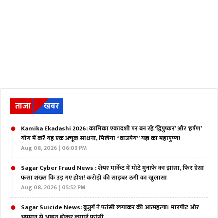
ताजा
खबर
Kamika Ekadashi 2026: कामिका एकादशी पर बन रहे ‘द्विपुष्कर’ और ‘हर्षण’
योग में करें यह एक अचूक साधना, मिलेगा “वाजपेय” यज्ञ का महापुण्य!
Aug 08, 2026 | 06:03 PM
Sagar Cyber Fraud News : शेयर मार्केट में मोटे मुनाफे का झांसा, फिर ऐसा
फंसा शख्स कि उड़ गए होश! करोड़ों की साइबर ठगी का खुलासा
Aug 08, 2026 | 05:52 PM
Sagar Suicide News: बुजुर्ग ने फांसी लगाकर की आत्महत्या। मारपीट और
अपमान से आहत होकर लगाई फांसी