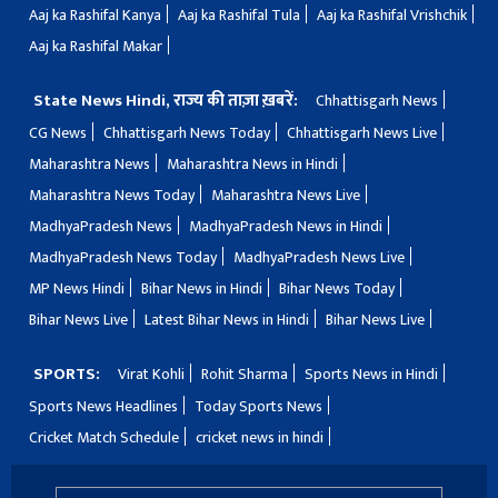
Aaj ka Rashifal Kanya
Aaj ka Rashifal Tula
Aaj ka Rashifal Vrishchik
Aaj ka Rashifal Makar
State News Hindi, राज्य की ताज़ा ख़बरें:
Chhattisgarh News
CG News
Chhattisgarh News Today
Chhattisgarh News Live
Maharashtra News
Maharashtra News in Hindi
Maharashtra News Today
Maharashtra News Live
MadhyaPradesh News
MadhyaPradesh News in Hindi
MadhyaPradesh News Today
MadhyaPradesh News Live
MP News Hindi
Bihar News in Hindi
Bihar News Today
Bihar News Live
Latest Bihar News in Hindi
Bihar News Live
SPORTS:
Virat Kohli
Rohit Sharma
Sports News in Hindi
Sports News Headlines
Today Sports News
Cricket Match Schedule
cricket news in hindi