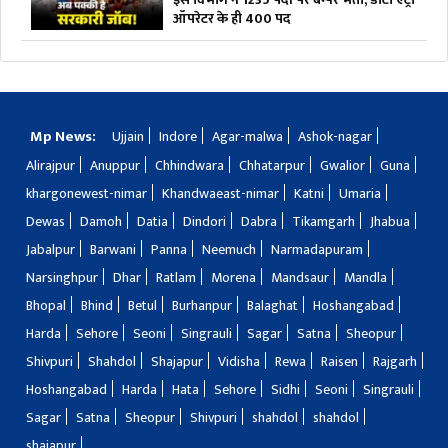
ऑपरेटर के ही 400 पद
Mp News:
Ujjain
Indore
Agar-malwa
Ashok-nagar
Alirajpur
Anuppur
Chhindwara
Chhatarpur
Gwalior
Guna
khargonewest-nimar
Khandwaeast-nimar
Katni
Umaria
Dewas
Damoh
Datia
Dindori
Dabra
Tikamgarh
Jhabua
Jabalpur
Barwani
Panna
Neemuch
Narmadapuram
Narsinghpur
Dhar
Ratlam
Morena
Mandsaur
Mandla
Bhopal
Bhind
Betul
Burhanpur
Balaghat
Hoshangabad
Harda
Sehore
Seoni
Singrauli
Sagar
Satna
Sheopur
Shivpuri
Shahdol
Shajapur
Vidisha
Rewa
Raisen
Rajgarh
Hoshangabad
Harda
Hata
Sehore
Sidhi
Seoni
Singrauli
Sagar
Satna
Sheopur
Shivpuri
shahdol
shahdol
shajapur