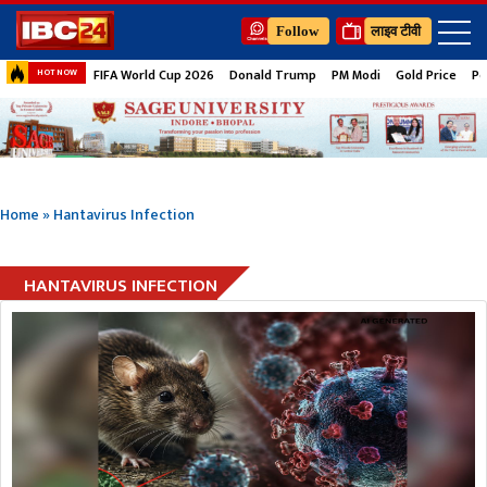
Follow
लाइव टीवी
FIFA World Cup 2026
Donald Trump
PM Modi
Gold Price
Pe
HOT NOW
Home
»
Hantavirus Infection
HANTAVIRUS INFECTION