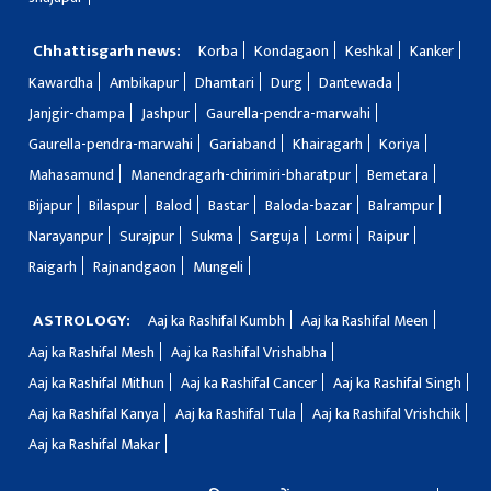
Chhattisgarh news:
Korba
Kondagaon
Keshkal
Kanker
Kawardha
Ambikapur
Dhamtari
Durg
Dantewada
Janjgir-champa
Jashpur
Gaurella-pendra-marwahi
Gaurella-pendra-marwahi
Gariaband
Khairagarh
Koriya
Mahasamund
Manendragarh-chirimiri-bharatpur
Bemetara
Bijapur
Bilaspur
Balod
Bastar
Baloda-bazar
Balrampur
Narayanpur
Surajpur
Sukma
Sarguja
Lormi
Raipur
Raigarh
Rajnandgaon
Mungeli
ASTROLOGY:
Aaj ka Rashifal Kumbh
Aaj ka Rashifal Meen
Aaj ka Rashifal Mesh
Aaj ka Rashifal Vrishabha
Aaj ka Rashifal Mithun
Aaj ka Rashifal Cancer
Aaj ka Rashifal Singh
Aaj ka Rashifal Kanya
Aaj ka Rashifal Tula
Aaj ka Rashifal Vrishchik
Aaj ka Rashifal Makar