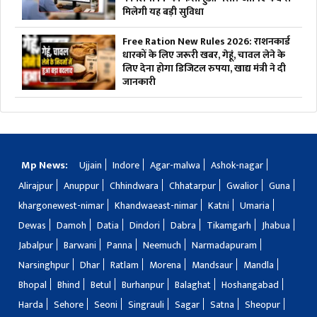
मिलेगी यह बड़ी सुविधा
Free Ration New Rules 2026: राशनकार्ड
धारकों के लिए जरूरी खबर, गेहूं, चावल लेने के
लिए देना होगा डिजिटल रुपया, खाद्य मंत्री ने दी
जानकारी
Mp News:
Ujjain
Indore
Agar-malwa
Ashok-nagar
Alirajpur
Anuppur
Chhindwara
Chhatarpur
Gwalior
Guna
khargonewest-nimar
Khandwaeast-nimar
Katni
Umaria
Dewas
Damoh
Datia
Dindori
Dabra
Tikamgarh
Jhabua
Jabalpur
Barwani
Panna
Neemuch
Narmadapuram
Narsinghpur
Dhar
Ratlam
Morena
Mandsaur
Mandla
Bhopal
Bhind
Betul
Burhanpur
Balaghat
Hoshangabad
Harda
Sehore
Seoni
Singrauli
Sagar
Satna
Sheopur