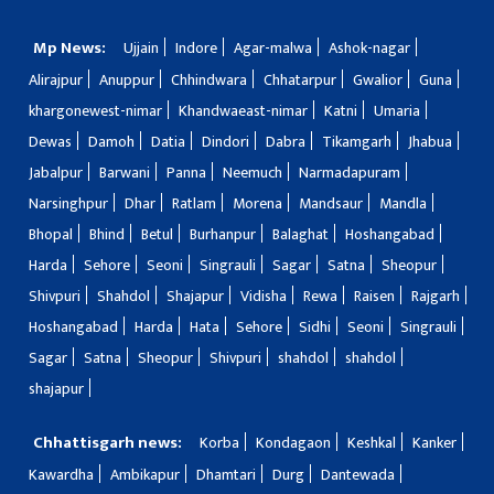
Mp News:
Ujjain
Indore
Agar-malwa
Ashok-nagar
Alirajpur
Anuppur
Chhindwara
Chhatarpur
Gwalior
Guna
khargonewest-nimar
Khandwaeast-nimar
Katni
Umaria
Dewas
Damoh
Datia
Dindori
Dabra
Tikamgarh
Jhabua
Jabalpur
Barwani
Panna
Neemuch
Narmadapuram
Narsinghpur
Dhar
Ratlam
Morena
Mandsaur
Mandla
Bhopal
Bhind
Betul
Burhanpur
Balaghat
Hoshangabad
Harda
Sehore
Seoni
Singrauli
Sagar
Satna
Sheopur
Shivpuri
Shahdol
Shajapur
Vidisha
Rewa
Raisen
Rajgarh
Hoshangabad
Harda
Hata
Sehore
Sidhi
Seoni
Singrauli
Sagar
Satna
Sheopur
Shivpuri
shahdol
shahdol
shajapur
Chhattisgarh news:
Korba
Kondagaon
Keshkal
Kanker
Kawardha
Ambikapur
Dhamtari
Durg
Dantewada