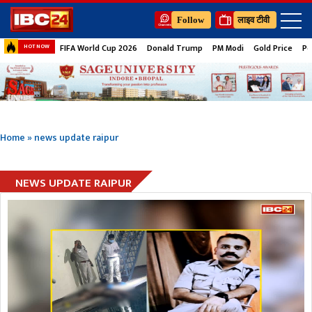
Follow
लाइव टीवी
FIFA World Cup 2026
Donald Trump
PM Modi
Gold Price
Pe
HOT NOW
Home
»
news update raipur
NEWS UPDATE RAIPUR