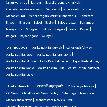
Janjgir-champa
Jashpur
Gaurella-pendra-marwahi
Gaurella-pendra-marwahi
Gariaband
Khairagarh
Koriya
Mahasamund
Manendragarh-chirimiri-bharatpur
Bemetara
Bijapur
Bilaspur
Balod
Bastar
Baloda-bazar
Balrampur
Narayanpur
Surajpur
Sukma
Sarguja
Lormi
Raipur
Raigarh
Rajnandgaon
Mungeli
ASTROLOGY:
Aaj ka Rashifal Kumbh
Aaj ka Rashifal Meen
Aaj ka Rashifal Mesh
Aaj ka Rashifal Vrishabha
Aaj ka Rashifal Mithun
Aaj ka Rashifal Cancer
Aaj ka Rashifal Singh
Aaj ka Rashifal Kanya
Aaj ka Rashifal Tula
Aaj ka Rashifal Vrishchik
Aaj ka Rashifal Makar
State News Hindi, राज्य की ताज़ा ख़बरें:
Chhattisgarh News
CG News
Chhattisgarh News Today
Chhattisgarh News Live
Maharashtra News
Maharashtra News in Hindi
Maharashtra News Today
Maharashtra News Live