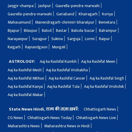
Janjgir-champa
Jashpur
Gaurella-pendra-marwahi
Gaurella-pendra-marwahi
Gariaband
Khairagarh
Koriya
Mahasamund
Manendragarh-chirimiri-bharatpur
Bemetara
Bijapur
Bilaspur
Balod
Bastar
Baloda-bazar
Balrampur
Narayanpur
Surajpur
Sukma
Sarguja
Lormi
Raipur
Raigarh
Rajnandgaon
Mungeli
ASTROLOGY:
Aaj ka Rashifal Kumbh
Aaj ka Rashifal Meen
Aaj ka Rashifal Mesh
Aaj ka Rashifal Vrishabha
Aaj ka Rashifal Mithun
Aaj ka Rashifal Cancer
Aaj ka Rashifal Singh
Aaj ka Rashifal Kanya
Aaj ka Rashifal Tula
Aaj ka Rashifal Vrishchik
Aaj ka Rashifal Makar
State News Hindi, राज्य की ताज़ा ख़बरें:
Chhattisgarh News
CG News
Chhattisgarh News Today
Chhattisgarh News Live
Maharashtra News
Maharashtra News in Hindi