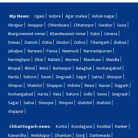
Mp News:
Ujjain
Indore
Agar-malwa
Ashok-nagar
Alirajpur
Anuppur
Chhindwara
Chhatarpur
Gwalior
Guna
khargonewest-nimar
Khandwaeast-nimar
Katni
Umaria
Dewas
Damoh
Datia
Dindori
Dabra
Tikamgarh
Jhabua
Jabalpur
Barwani
Panna
Neemuch
Narmadapuram
Narsinghpur
Dhar
Ratlam
Morena
Mandsaur
Mandla
Bhopal
Bhind
Betul
Burhanpur
Balaghat
Hoshangabad
Harda
Sehore
Seoni
Singrauli
Sagar
Satna
Sheopur
Shivpuri
Shahdol
Shajapur
Vidisha
Rewa
Raisen
Rajgarh
Hoshangabad
Harda
Hata
Sehore
Sidhi
Seoni
Singrauli
Sagar
Satna
Sheopur
Shivpuri
shahdol
shahdol
shajapur
Chhattisgarh news:
Korba
Kondagaon
Keshkal
Kanker
Kawardha
Ambikapur
Dhamtari
Durg
Dantewada