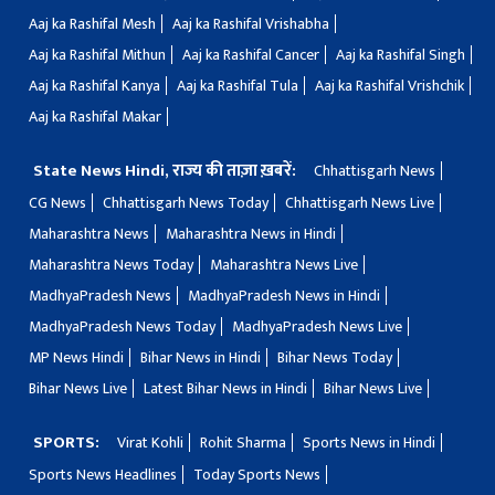
Aaj ka Rashifal Mesh
Aaj ka Rashifal Vrishabha
Aaj ka Rashifal Mithun
Aaj ka Rashifal Cancer
Aaj ka Rashifal Singh
Aaj ka Rashifal Kanya
Aaj ka Rashifal Tula
Aaj ka Rashifal Vrishchik
Aaj ka Rashifal Makar
State News Hindi, राज्य की ताज़ा ख़बरें:
Chhattisgarh News
CG News
Chhattisgarh News Today
Chhattisgarh News Live
Maharashtra News
Maharashtra News in Hindi
Maharashtra News Today
Maharashtra News Live
MadhyaPradesh News
MadhyaPradesh News in Hindi
MadhyaPradesh News Today
MadhyaPradesh News Live
MP News Hindi
Bihar News in Hindi
Bihar News Today
Bihar News Live
Latest Bihar News in Hindi
Bihar News Live
SPORTS:
Virat Kohli
Rohit Sharma
Sports News in Hindi
Sports News Headlines
Today Sports News