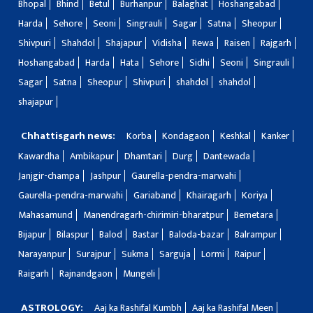
Bhopal
Bhind
Betul
Burhanpur
Balaghat
Hoshangabad
Harda
Sehore
Seoni
Singrauli
Sagar
Satna
Sheopur
Shivpuri
Shahdol
Shajapur
Vidisha
Rewa
Raisen
Rajgarh
Hoshangabad
Harda
Hata
Sehore
Sidhi
Seoni
Singrauli
Sagar
Satna
Sheopur
Shivpuri
shahdol
shahdol
shajapur
Chhattisgarh news:
Korba
Kondagaon
Keshkal
Kanker
Kawardha
Ambikapur
Dhamtari
Durg
Dantewada
Janjgir-champa
Jashpur
Gaurella-pendra-marwahi
Gaurella-pendra-marwahi
Gariaband
Khairagarh
Koriya
Mahasamund
Manendragarh-chirimiri-bharatpur
Bemetara
Bijapur
Bilaspur
Balod
Bastar
Baloda-bazar
Balrampur
Narayanpur
Surajpur
Sukma
Sarguja
Lormi
Raipur
Raigarh
Rajnandgaon
Mungeli
ASTROLOGY:
Aaj ka Rashifal Kumbh
Aaj ka Rashifal Meen