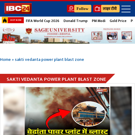
Follow
लाइव टीवी
FIFA World Cup 2026
Donald Trump
PM Modi
Gold Price
Pe
HOT NOW
Home
»
sakti vedanta power plant blast zone
SAKTI VEDANTA POWER PLANT BLAST ZONE