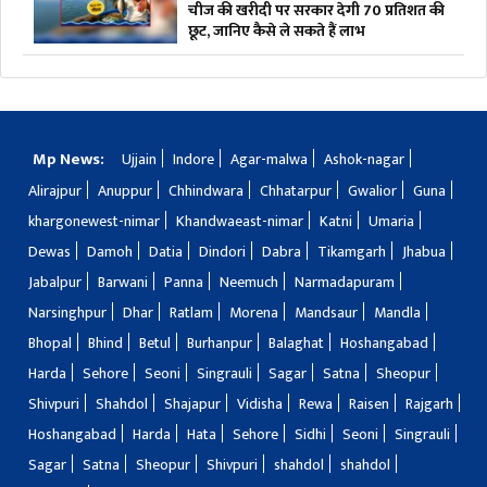
चीज की खरीदी पर सरकार देगी 70 प्रतिशत की
छूट, जानिए कैसे ले सकते हैं लाभ
Mp News:
Ujjain
Indore
Agar-malwa
Ashok-nagar
Alirajpur
Anuppur
Chhindwara
Chhatarpur
Gwalior
Guna
khargonewest-nimar
Khandwaeast-nimar
Katni
Umaria
Dewas
Damoh
Datia
Dindori
Dabra
Tikamgarh
Jhabua
Jabalpur
Barwani
Panna
Neemuch
Narmadapuram
Narsinghpur
Dhar
Ratlam
Morena
Mandsaur
Mandla
Bhopal
Bhind
Betul
Burhanpur
Balaghat
Hoshangabad
Harda
Sehore
Seoni
Singrauli
Sagar
Satna
Sheopur
Shivpuri
Shahdol
Shajapur
Vidisha
Rewa
Raisen
Rajgarh
Hoshangabad
Harda
Hata
Sehore
Sidhi
Seoni
Singrauli
Sagar
Satna
Sheopur
Shivpuri
shahdol
shahdol