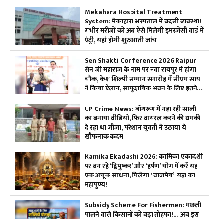
Mekahara Hospital Treatment
System: मेकाहारा अस्पताल में बदली व्यवस्था!
गंभीर मरीजों को अब ऐसे मिलेगी इमरजेंसी वार्ड में
एंट्री, यहां होगी शुरुआती जांच
Sen Shakti Conference 2026 Raipur:
सेन जी महाराज के नाम पर नवा रायपुर में होगा
चौक, केश शिल्पी सम्मान समारोह में सीएम साय
ने किया ऐलान, सामुदायिक भवन के लिए इतने
लाख रुपए देगी सरकार
UP Crime News: बॉथरूम में नहा रही साली
का बनाया वीडियो, फिर वायरल करने की धमकी
दे रहा था जीजा, परेशान युवती ने उठाया ये
खौफनाक कदम
Kamika Ekadashi 2026: कामिका एकादशी
पर बन रहे ‘द्विपुष्कर’ और ‘हर्षण’ योग में करें यह
एक अचूक साधना, मिलेगा “वाजपेय” यज्ञ का
महापुण्य!
Subsidy Scheme For Fishermen: मछली
पालने वाले किसानों को बड़ा तोहफा!… अब इस