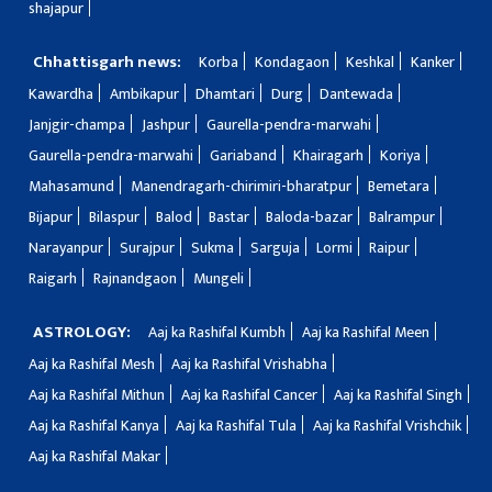
shajapur
Chhattisgarh news:
Korba
Kondagaon
Keshkal
Kanker
Kawardha
Ambikapur
Dhamtari
Durg
Dantewada
Janjgir-champa
Jashpur
Gaurella-pendra-marwahi
Gaurella-pendra-marwahi
Gariaband
Khairagarh
Koriya
Mahasamund
Manendragarh-chirimiri-bharatpur
Bemetara
Bijapur
Bilaspur
Balod
Bastar
Baloda-bazar
Balrampur
Narayanpur
Surajpur
Sukma
Sarguja
Lormi
Raipur
Raigarh
Rajnandgaon
Mungeli
ASTROLOGY:
Aaj ka Rashifal Kumbh
Aaj ka Rashifal Meen
Aaj ka Rashifal Mesh
Aaj ka Rashifal Vrishabha
Aaj ka Rashifal Mithun
Aaj ka Rashifal Cancer
Aaj ka Rashifal Singh
Aaj ka Rashifal Kanya
Aaj ka Rashifal Tula
Aaj ka Rashifal Vrishchik
Aaj ka Rashifal Makar