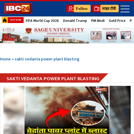
Follow
लाइव टीवी
FIFA World Cup 2026
Donald Trump
PM Modi
Gold Price
Pe
HOT NOW
Home
»
sakti vedanta power plant blasting
SAKTI VEDANTA POWER PLANT BLASTING