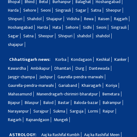
Bhopal
Bhind
Betul
Burhanpur
Balaghat
Hoshangabad
Harda
Sehore
Seoni
Singrauli
Sagar
Satna
Sheopur
Shivpuri
Shahdol
Shajapur
Vidisha
Rewa
Raisen
Rajgarh
Hoshangabad
Harda
Hata
Sehore
Sidhi
Seoni
Singrauli
Sagar
Satna
Sheopur
Shivpuri
shahdol
shahdol
shajapur
Chhattisgarh news:
Korba
Kondagaon
Keshkal
Kanker
Kawardha
Ambikapur
Dhamtari
Durg
Dantewada
Janjgir-champa
Jashpur
Gaurella-pendra-marwahi
Gaurella-pendra-marwahi
Gariaband
Khairagarh
Koriya
Mahasamund
Manendragarh-chirimiri-bharatpur
Bemetara
Bijapur
Bilaspur
Balod
Bastar
Baloda-bazar
Balrampur
Narayanpur
Surajpur
Sukma
Sarguja
Lormi
Raipur
Raigarh
Rajnandgaon
Mungeli
ASTROLOGY:
Aaj ka Rashifal Kumbh
Aaj ka Rashifal Meen