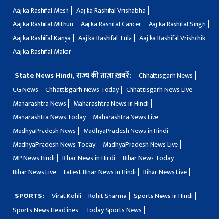
Aaj ka Rashifal Mesh
Aaj ka Rashifal Vrishabha
Aaj ka Rashifal Mithun
Aaj ka Rashifal Cancer
Aaj ka Rashifal Singh
Aaj ka Rashifal Kanya
Aaj ka Rashifal Tula
Aaj ka Rashifal Vrishchik
Aaj ka Rashifal Makar
State News Hindi, राज्य की ताज़ा ख़बरें:
Chhattisgarh News
CG News
Chhattisgarh News Today
Chhattisgarh News Live
Maharashtra News
Maharashtra News in Hindi
Maharashtra News Today
Maharashtra News Live
MadhyaPradesh News
MadhyaPradesh News in Hindi
MadhyaPradesh News Today
MadhyaPradesh News Live
MP News Hindi
Bihar News in Hindi
Bihar News Today
Bihar News Live
Latest Bihar News in Hindi
Bihar News Live
SPORTS:
Virat Kohli
Rohit Sharma
Sports News in Hindi
Sports News Headlines
Today Sports News