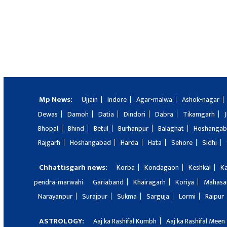
Mp News:
Ujjain
Indore
Agar-malwa
Ashok-nagar
Dewas
Damoh
Datia
Dindori
Dabra
Tikamgarh
Bhopal
Bhind
Betul
Burhanpur
Balaghat
Hoshanga
Rajgarh
Hoshangabad
Harda
Hata
Sehore
Sidhi
Chhattisgarh news:
Korba
Kondagaon
Keshkal
K
pendra-marwahi
Gariaband
Khairagarh
Koriya
Mahas
Narayanpur
Surajpur
Sukma
Sarguja
Lormi
Raipur
ASTROLOGY:
Aaj ka Rashifal Kumbh
Aaj ka Rashifal Meen