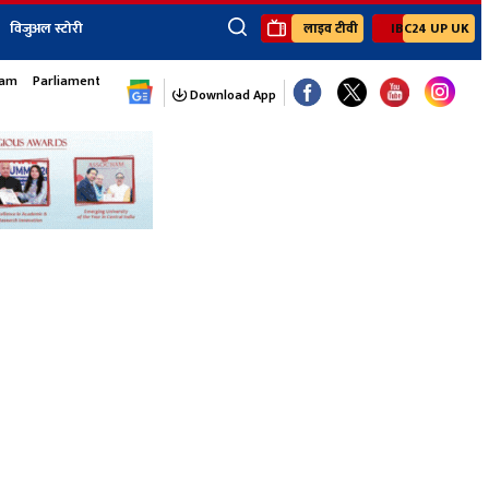
विजुअल स्टोरी
लाइव टीवी
IBC24 UP UK
×
sam
Parliament Monsoon Session
ेंट
खेल
जॉब्स न्यूज
Youtube Channels
Download App
यूथ कॉर्नर
IBC24
Ibc24 Jankarwan
IBC 24 Digital
Ibc24 Up-Uk
Ibc24 Madhya
Ibc24 Maidani
Ibc24 Sarguja
Ibc24 Bastar
Ibc24 Malwa
Ibc24 Mahakoshal