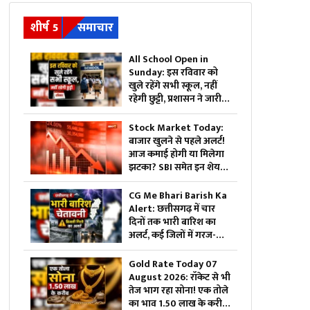
शीर्ष 5
समाचार
All School Open in
Sunday: इस रविवार को
खुले रहेंगे सभी स्कूल, नहीं
रहेगी छुट्टी, प्रशासन ने जारी
किया आदेश, जानिए क्यों
लिया गया ऐसा फैसला
Stock Market Today:
बाजार खुलने से पहले अलर्ट!
आज कमाई होगी या मिलेगा
झटका? SBI समेत इन शेयरों
में दिखेगा तगड़ा एक्शन
CG Me Bhari Barish Ka
Alert: छत्तीसगढ़ में चार
दिनों तक भारी बारिश का
अलर्ट, कई जिलों में गरज-
चमक और आकाशीय बिजली
गिरने की चेतावनी
Gold Rate Today 07
August 2026: रॉकेट से भी
तेज भाग रहा सोना! एक तोले
का भाव 1.50 लाख के करीब,