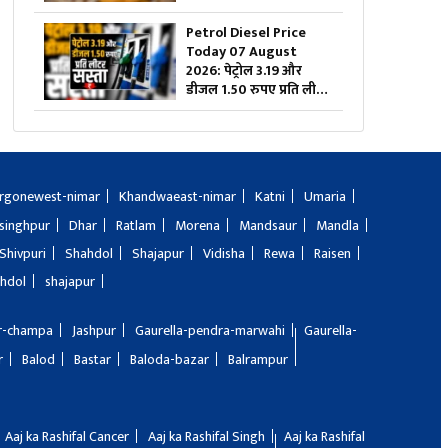
दिल्ली से चेन्नई तक बदल गए
गोल्ड के दाम, यहां चेक करें
Petrol Diesel Price
ताजा रेट्स
Today 07 August
2026: पेट्रोल 3.19 और
डीजल 1.50 रुपए प्रति लीटर
सस्ता, महंगाई की मार झेल
रही जनता को बड़ी राहत,
जानिए अब 1 लीटर ईंधन का
क्या है रेट
rgonewest-nimar
Khandwaeast-nimar
Katni
Umaria
singhpur
Dhar
Ratlam
Morena
Mandsaur
Mandla
Shivpuri
Shahdol
Shajapur
Vidisha
Rewa
Raisen
hdol
shajapur
ir-champa
Jashpur
Gaurella-pendra-marwahi
Gaurella-
r
Balod
Bastar
Baloda-bazar
Balrampur
Aaj ka Rashifal Cancer
Aaj ka Rashifal Singh
Aaj ka Rashifal