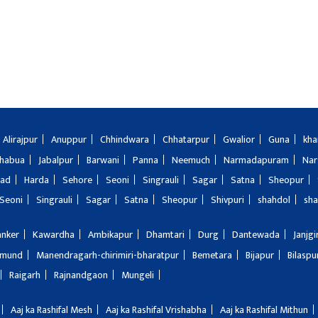
Alirajpur
Anuppur
Chhindwara
Chhatarpur
Gwalior
Guna
kha
Jhabua
Jabalpur
Barwani
Panna
Neemuch
Narmadapuram
Nar
bad
Harda
Sehore
Seoni
Singrauli
Sagar
Satna
Sheopur
Seoni
Singrauli
Sagar
Satna
Sheopur
Shivpuri
shahdol
sha
anker
Kawardha
Ambikapur
Dhamtari
Durg
Dantewada
Janjg
amund
Manendragarh-chirimiri-bharatpur
Bemetara
Bijapur
Bilaspu
Raigarh
Rajnandgaon
Mungeli
Aaj ka Rashifal Mesh
Aaj ka Rashifal Vrishabha
Aaj ka Rashifal Mithun