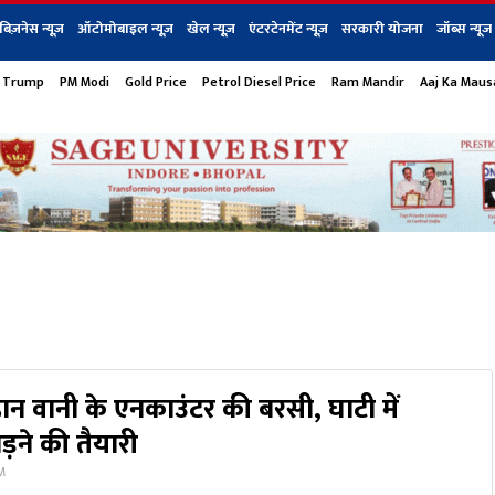
बिज़नेस न्यूज़
ऑटोमोबाइल न्यूज़
खेल न्यूज़
एंटरटेनमेंट न्यूज़
सरकारी योजना
जॉब्स न्यूज
 Trump
PM Modi
Gold Price
Petrol Diesel Price
Ram Mandir
Aaj Ka Mau
s
बिज़नेस
टेक न्यूज
धर्म
ऑटोमोबाइल
एंटरटेनम
शेयर बाज़ार
गैजेट्स न्यूज
ान वानी के एनकाउंटर की बरसी, घाटी में
़ने की तैयारी
AM