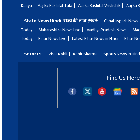
Kanya
Aaj ka Rashifal Tula
Aaj ka Rashifal Vrishchik
Aaj ka 
State News Hindi, राज्य की ताज़ा ख़बरें:
Chhattisgarh News
Today
Maharashtra News Live
MadhyaPradesh News
Mad
Today
Bihar News Live
Latest Bihar News in Hindi
Bihar Ne
SPORTS:
Virat Kohli
Rohit Sharma
Sports News in Hind
Find Us Here