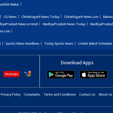
Rashifal Makar
CG News
Chhattisgarh News Today
Chhattisgarh News Live
Mahar
hyaPradesh News in Hindi
MadhyaPradesh News Today
MadhyaPradesh
ws Live
i
Sports News Headlines
Today Sports News
Cricket Match Schedule
Download Apps
Sitemaps
Privacy Policy
Complaints
Terms and Conditions
Contact Us
About Us