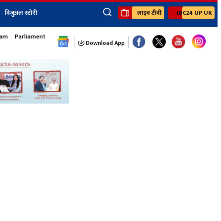
विजुअल स्टोरी
लाइव टीवी
IBC24 UP UK
×
sam
Parliament Monsoon Session
ेंट
खेल
जॉब्स न्यूज
Youtube Channels
Download App
यूथ कॉर्नर
IBC24
Ibc24 Jankarwan
IBC 24 Digital
Ibc24 Up-Uk
Ibc24 Madhya
Ibc24 Maidani
Ibc24 Sarguja
Ibc24 Bastar
Ibc24 Malwa
Ibc24 Mahakoshal