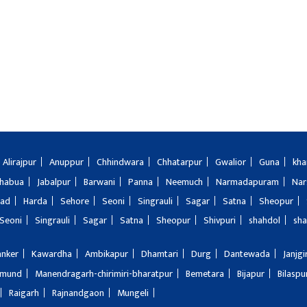
Alirajpur
Anuppur
Chhindwara
Chhatarpur
Gwalior
Guna
kha
Jhabua
Jabalpur
Barwani
Panna
Neemuch
Narmadapuram
Nar
bad
Harda
Sehore
Seoni
Singrauli
Sagar
Satna
Sheopur
Seoni
Singrauli
Sagar
Satna
Sheopur
Shivpuri
shahdol
sha
anker
Kawardha
Ambikapur
Dhamtari
Durg
Dantewada
Janjg
amund
Manendragarh-chirimiri-bharatpur
Bemetara
Bijapur
Bilaspu
Raigarh
Rajnandgaon
Mungeli