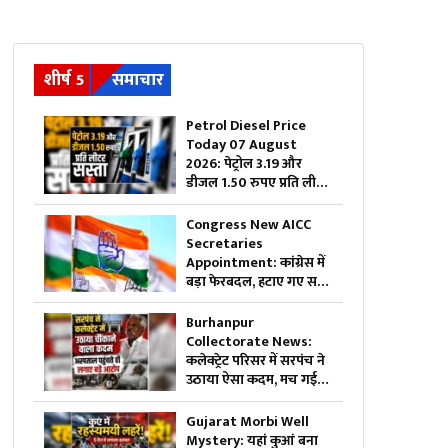
शीर्ष 5
समाचार
Petrol Diesel Price
Today 07 August
2026: पेट्रोल 3.19 और
डीजल 1.50 रुपए प्रति लीटर
सस्ता, महंगाई की मार झेल
रही जनता को बड़ी राहत,
Congress New AICC
जानिए अब 1 लीटर ईंधन का
Secretaries
क्या है रेट
Appointment: कांग्रेस में
बड़ा फेरबदल, हटाए गए सभी
पुराने सचिव….इन नेताओं को
सौंपी गई जिम्मेदारी
Burhanpur
Collectorate News:
कलेक्ट्रेट परिसर में सरपंच ने
उठाया ऐसा कदम, मच गई
अफरा-तफरी, दौड़ पड़े
अधिकारी और नेता, जानें क्या
Gujarat Morbi Well
है पूरा मामला
Mystery: यहां कुआं बना