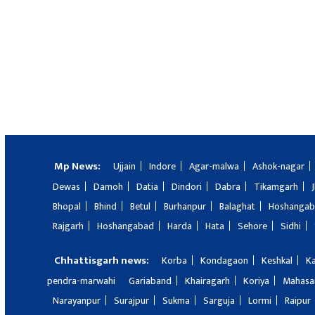
Mp News:
Ujjain
Indore
Agar-malwa
Ashok-nagar
Dewas
Damoh
Datia
Dindori
Dabra
Tikamgarh
Bhopal
Bhind
Betul
Burhanpur
Balaghat
Hoshanga
Rajgarh
Hoshangabad
Harda
Hata
Sehore
Sidhi
Chhattisgarh news:
Korba
Kondagaon
Keshkal
K
pendra-marwahi
Gariaband
Khairagarh
Koriya
Mahas
Narayanpur
Surajpur
Sukma
Sarguja
Lormi
Raipur