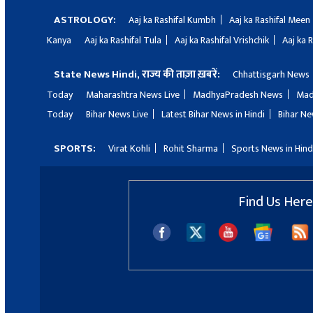
ASTROLOGY:
Aaj ka Rashifal Kumbh
Aaj ka Rashifal Meen
Kanya
Aaj ka Rashifal Tula
Aaj ka Rashifal Vrishchik
Aaj ka 
State News Hindi, राज्य की ताज़ा ख़बरें:
Chhattisgarh News
Today
Maharashtra News Live
MadhyaPradesh News
Mad
Today
Bihar News Live
Latest Bihar News in Hindi
Bihar Ne
SPORTS:
Virat Kohli
Rohit Sharma
Sports News in Hind
Find Us Here