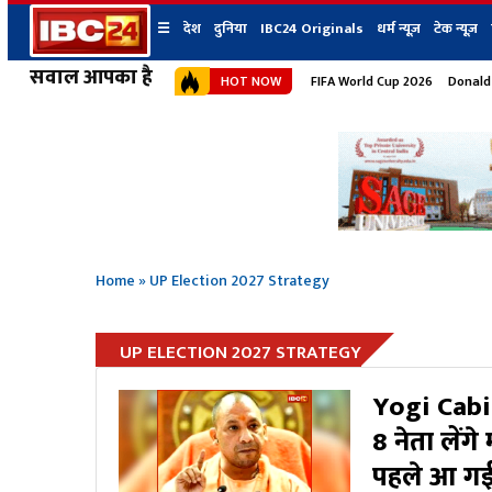
☰
देश
दुनिया
IBC24 Originals
धर्म न्यूज़
टेक न्यूज़
सवाल आपका है
HOT NOW
FIFA World Cup 2026
Donald
देश
प्रदेश न्यूज
शहर
दुनिया
IBC24 Original
छत्तीसगढ़ न्यूज
भोपाल
मध्यप्रदेश न्यूज
इंदौर
उत्तर प्रदेश न्यूज
जबलपुर
बिहार न्यूज
ग्वालियर
उत्तराखंड न्यूज
रायपुर
महाराष्ट्र न्यूज
बिलासपुर
Home
»
UP Election 2027 Strategy
हिमाचल प्रदेश न्यूज
हरियाणा न्यूज
UP ELECTION 2027 STRATEGY
Yogi Cabin
8 नेता लेंगे
पहले आ गई