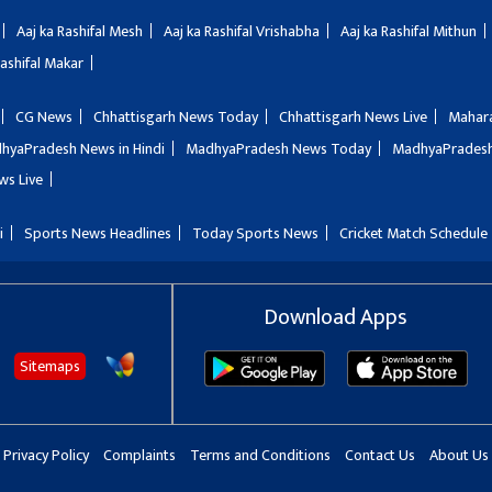
Aaj ka Rashifal Mesh
Aaj ka Rashifal Vrishabha
Aaj ka Rashifal Mithun
Rashifal Makar
CG News
Chhattisgarh News Today
Chhattisgarh News Live
Mahar
hyaPradesh News in Hindi
MadhyaPradesh News Today
MadhyaPradesh
ws Live
i
Sports News Headlines
Today Sports News
Cricket Match Schedule
Download Apps
Sitemaps
Privacy Policy
Complaints
Terms and Conditions
Contact Us
About Us