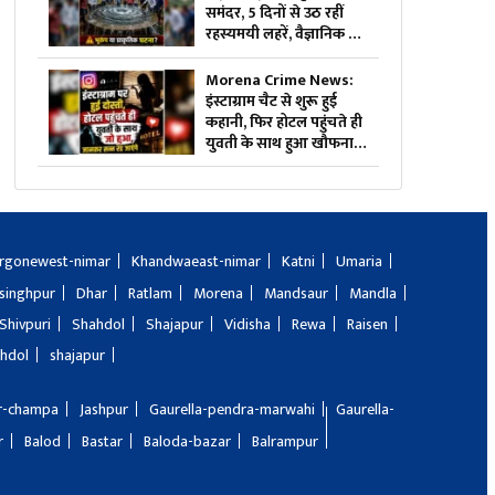
समंदर, 5 दिनों से उठ रहीं
रहस्यमयी लहरें, वैज्ञानिक भी
हैरान, देखें वीडियो
Morena Crime News:
इंस्टाग्राम चैट से शुरू हुई
कहानी, फिर होटल पहुंचते ही
युवती के साथ हुआ खौफनाक
कांड, जानकर पुलिस भी रह
गई हैरान
rgonewest-nimar
Khandwaeast-nimar
Katni
Umaria
singhpur
Dhar
Ratlam
Morena
Mandsaur
Mandla
Shivpuri
Shahdol
Shajapur
Vidisha
Rewa
Raisen
hdol
shajapur
ir-champa
Jashpur
Gaurella-pendra-marwahi
Gaurella-
r
Balod
Bastar
Baloda-bazar
Balrampur