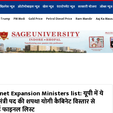
बिज़नेस न्यूज़
ऑटोमोबाइल न्यूज़
खेल न्यूज़
एंटरटेनमेंट न्यूज़
सरकारी योजना
जॉब्स न्यूज
 Trump
PM Modi
Gold Price
Petrol Diesel Price
Ram Mandir
Aaj Ka Mau
s
बिज़नेस
टेक न्यूज
धर्म
ऑटोमोबाइल
एंटरटेनम
शेयर बाज़ार
गैजेट्स न्यूज
et Expansion Ministers list: यूपी में ये
 मंत्री पद की शपथ! योगी कैबिनेट विस्तार से
 फाइनल लिस्ट