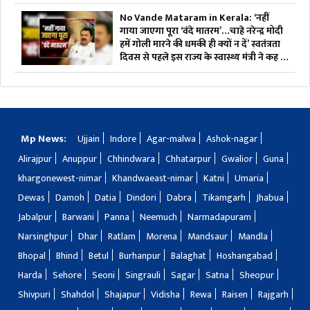
No Vande Mataram in Kerala: ‘नहीं
गाया जाएगा पूरा ‘वंदे मातरम’…चाहे नरेन्द्र मोदी
हमें गोली मारने की धमकी ही क्यों न दें’ स्वतंत्रता
दिवस से पहले इस राज्य के स्वास्थ्य मंत्री ने कह दी
बड़ी बात
Mp News:
Ujjain
Indore
Agar-malwa
Ashok-nagar
Alirajpur
Anuppur
Chhindwara
Chhatarpur
Gwalior
Guna
khargonewest-nimar
Khandwaeast-nimar
Katni
Umaria
Dewas
Damoh
Datia
Dindori
Dabra
Tikamgarh
Jhabua
Jabalpur
Barwani
Panna
Neemuch
Narmadapuram
Narsinghpur
Dhar
Ratlam
Morena
Mandsaur
Mandla
Bhopal
Bhind
Betul
Burhanpur
Balaghat
Hoshangabad
Harda
Sehore
Seoni
Singrauli
Sagar
Satna
Sheopur
Shivpuri
Shahdol
Shajapur
Vidisha
Rewa
Raisen
Rajgarh