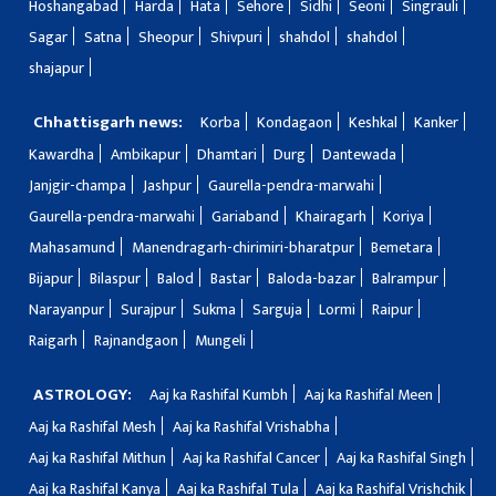
Hoshangabad
Harda
Hata
Sehore
Sidhi
Seoni
Singrauli
Sagar
Satna
Sheopur
Shivpuri
shahdol
shahdol
shajapur
Chhattisgarh news:
Korba
Kondagaon
Keshkal
Kanker
Kawardha
Ambikapur
Dhamtari
Durg
Dantewada
Janjgir-champa
Jashpur
Gaurella-pendra-marwahi
Gaurella-pendra-marwahi
Gariaband
Khairagarh
Koriya
Mahasamund
Manendragarh-chirimiri-bharatpur
Bemetara
Bijapur
Bilaspur
Balod
Bastar
Baloda-bazar
Balrampur
Narayanpur
Surajpur
Sukma
Sarguja
Lormi
Raipur
Raigarh
Rajnandgaon
Mungeli
ASTROLOGY:
Aaj ka Rashifal Kumbh
Aaj ka Rashifal Meen
Aaj ka Rashifal Mesh
Aaj ka Rashifal Vrishabha
Aaj ka Rashifal Mithun
Aaj ka Rashifal Cancer
Aaj ka Rashifal Singh
Aaj ka Rashifal Kanya
Aaj ka Rashifal Tula
Aaj ka Rashifal Vrishchik