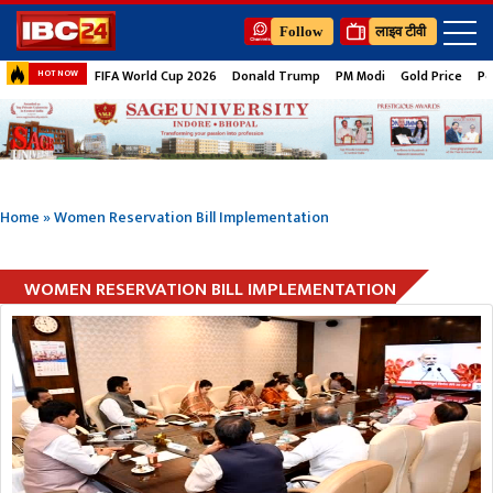
Follow
लाइव टीवी
FIFA World Cup 2026
Donald Trump
PM Modi
Gold Price
Pe
HOT NOW
Home
»
Women Reservation Bill Implementation
WOMEN RESERVATION BILL IMPLEMENTATION