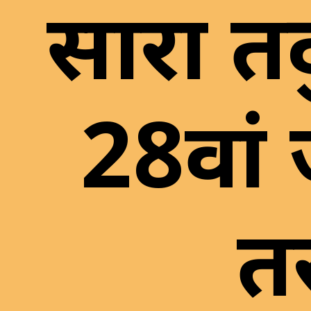
सारा ते
28वां 
तस