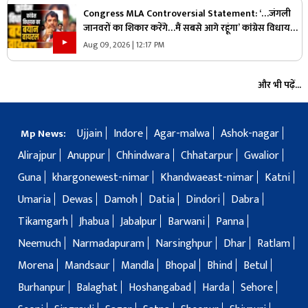
Congress MLA Controversial Statement: ‘…जंगली
जानवरों का शिकार करेंगे…मैं सबसे आगे रहूंगा’ कांग्रेस विधायक
ने दिया विवादित बयान, वायरल हो रहा वीडियो
Aug 09, 2026 | 12:17 PM
और भी पढ़ें...
Ujjain
Indore
Agar-malwa
Ashok-nagar
Mp News:
Alirajpur
Anuppur
Chhindwara
Chhatarpur
Gwalior
Guna
khargonewest-nimar
Khandwaeast-nimar
Katni
Umaria
Dewas
Damoh
Datia
Dindori
Dabra
Tikamgarh
Jhabua
Jabalpur
Barwani
Panna
Neemuch
Narmadapuram
Narsinghpur
Dhar
Ratlam
Morena
Mandsaur
Mandla
Bhopal
Bhind
Betul
Burhanpur
Balaghat
Hoshangabad
Harda
Sehore