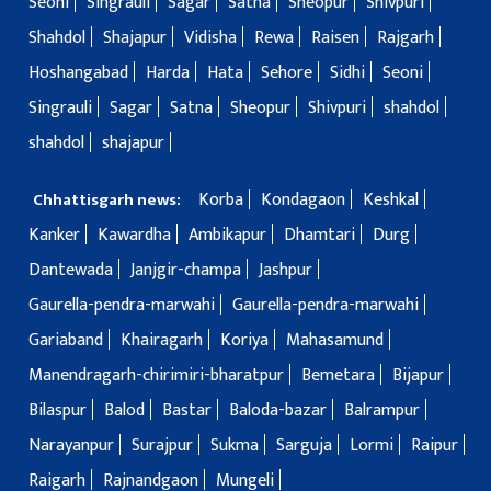
Seoni
Singrauli
Sagar
Satna
Sheopur
Shivpuri
Shahdol
Shajapur
Vidisha
Rewa
Raisen
Rajgarh
Hoshangabad
Harda
Hata
Sehore
Sidhi
Seoni
Singrauli
Sagar
Satna
Sheopur
Shivpuri
shahdol
shahdol
shajapur
Korba
Kondagaon
Keshkal
Chhattisgarh news:
Kanker
Kawardha
Ambikapur
Dhamtari
Durg
Dantewada
Janjgir-champa
Jashpur
Gaurella-pendra-marwahi
Gaurella-pendra-marwahi
Gariaband
Khairagarh
Koriya
Mahasamund
Manendragarh-chirimiri-bharatpur
Bemetara
Bijapur
Bilaspur
Balod
Bastar
Baloda-bazar
Balrampur
Narayanpur
Surajpur
Sukma
Sarguja
Lormi
Raipur
Raigarh
Rajnandgaon
Mungeli