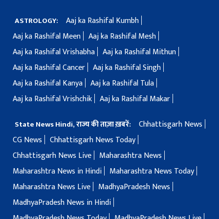
Aaj ka Rashifal Kumbh
ASTROLOGY:
Aaj ka Rashifal Meen
Aaj ka Rashifal Mesh
Aaj ka Rashifal Vrishabha
Aaj ka Rashifal Mithun
Aaj ka Rashifal Cancer
Aaj ka Rashifal Singh
Aaj ka Rashifal Kanya
Aaj ka Rashifal Tula
Aaj ka Rashifal Vrishchik
Aaj ka Rashifal Makar
Chhattisgarh News
State News Hindi, राज्य की ताज़ा ख़बरें:
CG News
Chhattisgarh News Today
Chhattisgarh News Live
Maharashtra News
Maharashtra News in Hindi
Maharashtra News Today
Maharashtra News Live
MadhyaPradesh News
MadhyaPradesh News in Hindi
MadhyaPradesh News Today
MadhyaPradesh News Live