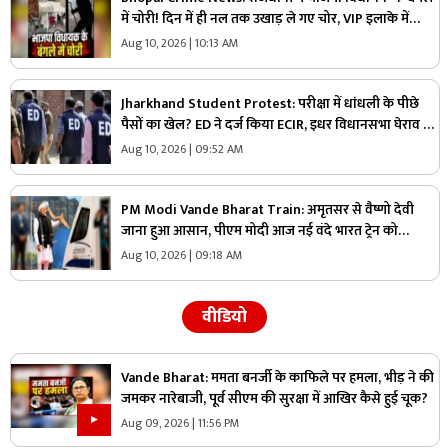
में चोरी! दिन में ही नल तक उखाड़ ले गए चोर, VIP इलाके में
वारदात से हड़कंप
Aug 10, 2026 | 10:13 AM
Jharkhand Student Protest: परीक्षा में धांधली के पीछे
पैसों का खेल? ED ने दर्ज किया ECIR, इधर विधानसभा घेराव के
लिए निकले प्रदर्शनकारी छात्र
Aug 10, 2026 | 09:52 AM
PM Modi Vande Bharat Train: अमृतसर से वैष्णो देवी
जाना हुआ आसान, पीएम मोदी आज नई वंदे भारत ट्रेन को
दिखाएंगे हरी झंडी, जानें रूट और टाइमिंग
Aug 10, 2026 | 09:18 AM
वीडियो
Vande Bharat: ममता बनर्जी के काफिले पर हमला, भीड़ ने की
जमकर नारेबाजी, पूर्व सीएम की सुरक्षा में आखिर कैसे हुई चूक?
Aug 09, 2026 | 11:56 PM