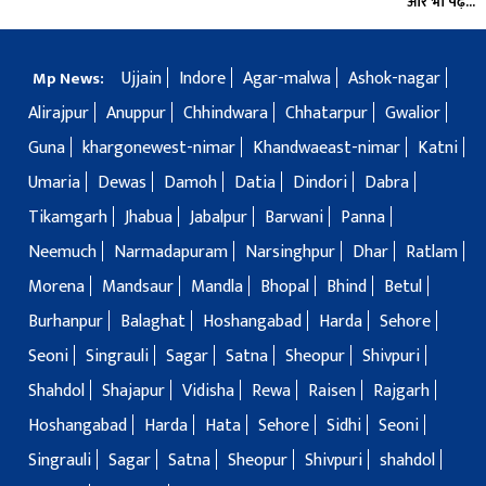
और भी पढ़ें...
Ujjain
Indore
Agar-malwa
Ashok-nagar
Mp News:
Alirajpur
Anuppur
Chhindwara
Chhatarpur
Gwalior
Guna
khargonewest-nimar
Khandwaeast-nimar
Katni
Umaria
Dewas
Damoh
Datia
Dindori
Dabra
Tikamgarh
Jhabua
Jabalpur
Barwani
Panna
Neemuch
Narmadapuram
Narsinghpur
Dhar
Ratlam
Morena
Mandsaur
Mandla
Bhopal
Bhind
Betul
Burhanpur
Balaghat
Hoshangabad
Harda
Sehore
Seoni
Singrauli
Sagar
Satna
Sheopur
Shivpuri
Shahdol
Shajapur
Vidisha
Rewa
Raisen
Rajgarh
Hoshangabad
Harda
Hata
Sehore
Sidhi
Seoni
Singrauli
Sagar
Satna
Sheopur
Shivpuri
shahdol