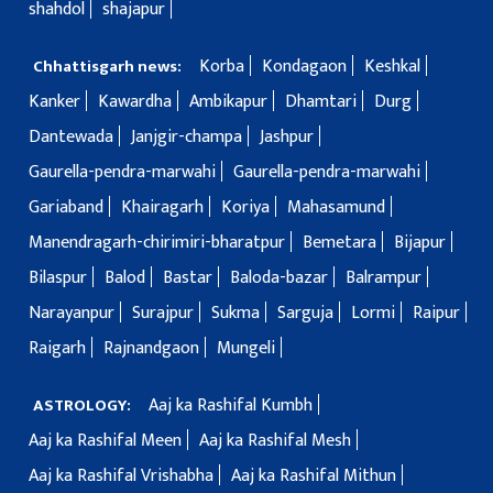
shahdol
shajapur
Korba
Kondagaon
Keshkal
Chhattisgarh news:
Kanker
Kawardha
Ambikapur
Dhamtari
Durg
Dantewada
Janjgir-champa
Jashpur
Gaurella-pendra-marwahi
Gaurella-pendra-marwahi
Gariaband
Khairagarh
Koriya
Mahasamund
Manendragarh-chirimiri-bharatpur
Bemetara
Bijapur
Bilaspur
Balod
Bastar
Baloda-bazar
Balrampur
Narayanpur
Surajpur
Sukma
Sarguja
Lormi
Raipur
Raigarh
Rajnandgaon
Mungeli
Aaj ka Rashifal Kumbh
ASTROLOGY:
Aaj ka Rashifal Meen
Aaj ka Rashifal Mesh
Aaj ka Rashifal Vrishabha
Aaj ka Rashifal Mithun