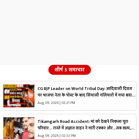
शीर्ष 5 समाचार
CG BJP Leader on World Tribal Day: आदिवासी दिवस
पर भाजपा नेता के पोस्ट के बाद सियासी गलियारों में मचा बवाल,
जानिए ऐसा क्या कह दिया कि भड़के विपक्षी नेता
Aug 09, 2026 | 02:21 PM
Tikamgarh Road Accident: मां को देखने निकला पूरा
परिवार… रास्ते में अज्ञात वाहन ने मारी टक्कर और…सब खत्म,
मां-बेटे की मौके पर मौत
Aug 09, 2026 | 02:32 PM