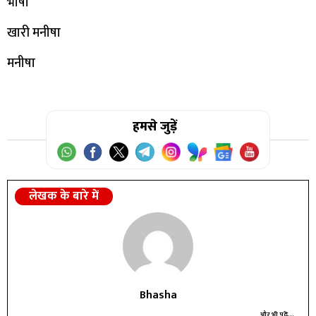
भाषा
खारी मनीषा
मनीषा
हमसे जुड़ें
लेखक के बारे में
Bhasha
और भी पढ़ें...