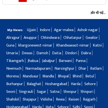
और भी पढ़ें...
Ujjain
Indore
Agar-malwa
Ashok-nagar
Mp News:
Alirajpur
Anuppur
Chhindwara
Chhatarpur
Gwalior
Guna
khargonewest-nimar
Khandwaeast-nimar
Katni
Umaria
Dewas
Damoh
Datia
Dindori
Dabra
Tikamgarh
Jhabua
Jabalpur
Barwani
Panna
Neemuch
Narmadapuram
Narsinghpur
Dhar
Ratlam
Morena
Mandsaur
Mandla
Bhopal
Bhind
Betul
Burhanpur
Balaghat
Hoshangabad
Harda
Sehore
Seoni
Singrauli
Sagar
Satna
Sheopur
Shivpuri
Shahdol
Shajapur
Vidisha
Rewa
Raisen
Rajgarh
Hoshangabad
Harda
Hata
Sehore
Sidhi
Seoni