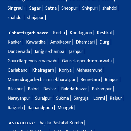
Singrauli
Sagar
Satna
Sheopur
Shivpuri
shahdol
shahdol
shajapur
Korba
Kondagaon
Keshkal
Chhattisgarh news:
Kanker
Kawardha
Ambikapur
Dhamtari
Durg
Dantewada
Janjgir-champa
Jashpur
Gaurella-pendra-marwahi
Gaurella-pendra-marwahi
Gariaband
Khairagarh
Koriya
Mahasamund
Manendragarh-chirimiri-bharatpur
Bemetara
Bijapur
Bilaspur
Balod
Bastar
Baloda-bazar
Balrampur
Narayanpur
Surajpur
Sukma
Sarguja
Lormi
Raipur
Raigarh
Rajnandgaon
Mungeli
Aaj ka Rashifal Kumbh
ASTROLOGY: