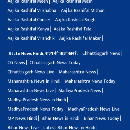
Aaj ka Rashifal Meen
Aaj ka Rashifal Mesh
Aaj ka Rashifal Vrishabha
Aaj ka Rashifal Mithun
Aaj ka Rashifal Cancer
Aaj ka Rashifal Singh
Aaj ka Rashifal Kanya
Aaj ka Rashifal Tula
Aaj ka Rashifal Vrishchik
Aaj ka Rashifal Makar
Chhattisgarh News
State News Hindi, राज्य की ताज़ा ख़बरें:
CG News
Chhattisgarh News Today
Chhattisgarh News Live
Maharashtra News
Maharashtra News in Hindi
Maharashtra News Today
Maharashtra News Live
MadhyaPradesh News
MadhyaPradesh News in Hindi
MadhyaPradesh News Today
MadhyaPradesh News Live
MP News Hindi
Bihar News in Hindi
Bihar News Today
Bihar News Live
Latest Bihar News in Hindi