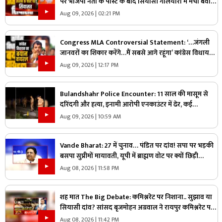
पर भाजपा नेता के पोस्ट के बाद सियासी गलियारों में मचा बवाल,
जानिए ऐसा क्या कह दिया कि भड़के विपक्षी नेता
Aug 09, 2026 | 02:21 PM
Congress MLA Controversial Statement: ‘…जंगली
जानवरों का शिकार करेंगे…मैं सबसे आगे रहूंगा’ कांग्रेस विधायक
ने दिया विवादित बयान, वायरल हो रहा वीडियो
Aug 09, 2026 | 12:17 PM
Bulandshahr Police Encounter: 11 साल की मासूम से
दरिंदगी और हत्या, इनामी आरोपी एनकाउंटर में ढेर, कई
पुलिसकर्मी भी घायल
Aug 09, 2026 | 10:59 AM
Vande Bharat: 27 में चुनाव… पंडित पर दांव! सपा पर भड़की
बसपा सुप्रीमों मायावती, यूपी में ब्राह्मण वोट पर क्यों छिड़ी
महाभारत?
Aug 08, 2026 | 11:58 PM
शह मात The Big Debate: कमिश्नरेट पर निशाना.. सुझाव या
सियासी दांव? सांसद बृजमोहन अग्रवाल ने रायपुर कमिश्नरेट पर
उठाए सवाल, क्या वाकई में सिस्टम में सुधार की है जरूरत
Aug 08, 2026 | 11:42 PM