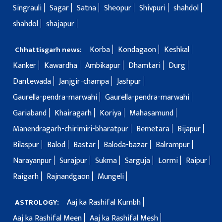
Singrauli
Sagar
Satna
Sheopur
Shivpuri
shahdol
shahdol
shajapur
Korba
Kondagaon
Keshkal
Chhattisgarh news:
Kanker
Kawardha
Ambikapur
Dhamtari
Durg
Dantewada
Janjgir-champa
Jashpur
Gaurella-pendra-marwahi
Gaurella-pendra-marwahi
Gariaband
Khairagarh
Koriya
Mahasamund
Manendragarh-chirimiri-bharatpur
Bemetara
Bijapur
Bilaspur
Balod
Bastar
Baloda-bazar
Balrampur
Narayanpur
Surajpur
Sukma
Sarguja
Lormi
Raipur
Raigarh
Rajnandgaon
Mungeli
Aaj ka Rashifal Kumbh
ASTROLOGY:
Aaj ka Rashifal Meen
Aaj ka Rashifal Mesh