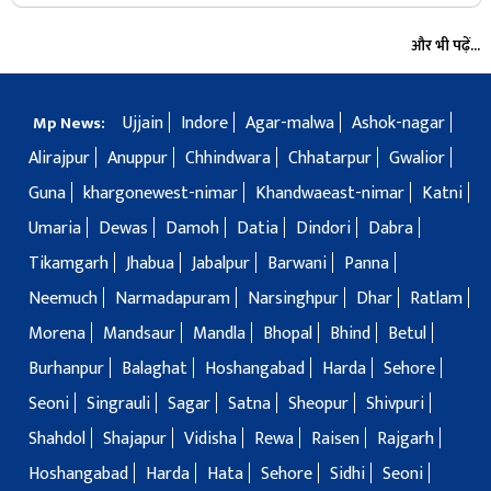
और भी पढ़ें...
Ujjain
Indore
Agar-malwa
Ashok-nagar
Mp News:
Alirajpur
Anuppur
Chhindwara
Chhatarpur
Gwalior
Guna
khargonewest-nimar
Khandwaeast-nimar
Katni
Umaria
Dewas
Damoh
Datia
Dindori
Dabra
Tikamgarh
Jhabua
Jabalpur
Barwani
Panna
Neemuch
Narmadapuram
Narsinghpur
Dhar
Ratlam
Morena
Mandsaur
Mandla
Bhopal
Bhind
Betul
Burhanpur
Balaghat
Hoshangabad
Harda
Sehore
Seoni
Singrauli
Sagar
Satna
Sheopur
Shivpuri
Shahdol
Shajapur
Vidisha
Rewa
Raisen
Rajgarh
Hoshangabad
Harda
Hata
Sehore
Sidhi
Seoni