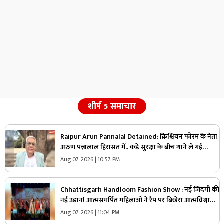
शीर्ष 5 समाचार
Raipur Arun Pannalal Detained: क्रिश्चियन फोरम के नेता
अरुण पन्नालाल हिरासत में.. कड़े सुरक्षा के बीच थाने ले गई
पुलिस, जानें क्या है आरोप
Aug 07, 2026 | 10:57 PM
Chhattisgarh Handloom Fashion Show : नई जिंदगी की
नई उड़ान! आत्मसमर्पित महिलाओं ने रैंप पर बिखेरा आत्मविश्वास,
तस्वीरें जीत लेंगी आपका दिल
Aug 07, 2026 | 11:04 PM