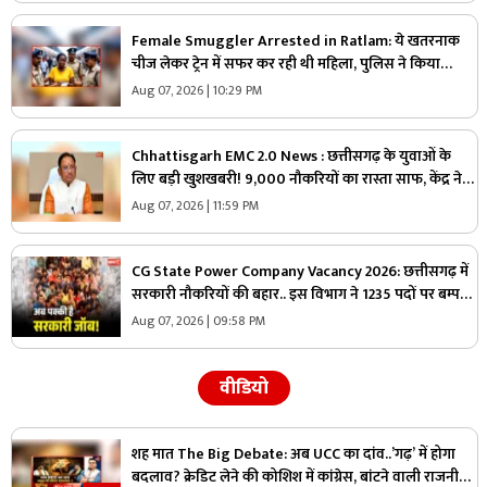
Female Smuggler Arrested in Ratlam: ये खतरनाक
चीज लेकर ट्रेन में सफर कर रही थी महिला, पुलिस ने किया
गिरफ्तार, जांच में सामने आई चौंकाने वाली सच्चाई
Aug 07, 2026 | 10:29 PM
Chhattisgarh EMC 2.0 News : छत्तीसगढ़ के युवाओं के
लिए बड़ी खुशखबरी! 9,000 नौकरियों का रास्ता साफ, केंद्र ने
दी मेगा प्रोजेक्ट को मंजूरी
Aug 07, 2026 | 11:59 PM
CG State Power Company Vacancy 2026: छत्तीसगढ़ में
सरकारी नौकरियों की बहार.. इस विभाग ने 1235 पदों पर बम्पर
भर्ती, डाटा एंट्री ऑपरेटर के ही 400 पद
Aug 07, 2026 | 09:58 PM
वीडियो
शह मात The Big Debate: अब UCC का दांव..’गढ़’ में होगा
बदलाव? क्रेडिट लेने की कोशिश में कांग्रेस, बांटने वाली राजनीति