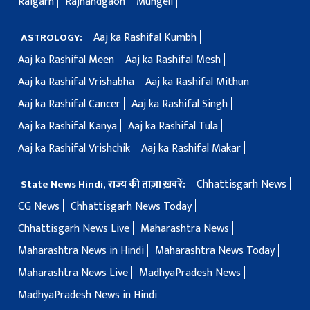
Raigarh
Rajnandgaon
Mungeli
Aaj ka Rashifal Kumbh
ASTROLOGY:
Aaj ka Rashifal Meen
Aaj ka Rashifal Mesh
Aaj ka Rashifal Vrishabha
Aaj ka Rashifal Mithun
Aaj ka Rashifal Cancer
Aaj ka Rashifal Singh
Aaj ka Rashifal Kanya
Aaj ka Rashifal Tula
Aaj ka Rashifal Vrishchik
Aaj ka Rashifal Makar
Chhattisgarh News
State News Hindi, राज्य की ताज़ा ख़बरें:
CG News
Chhattisgarh News Today
Chhattisgarh News Live
Maharashtra News
Maharashtra News in Hindi
Maharashtra News Today
Maharashtra News Live
MadhyaPradesh News
MadhyaPradesh News in Hindi