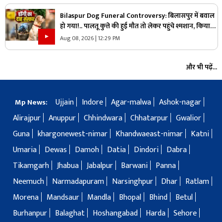
Bilaspur Dog Funeral Controversy: बिलासपुर में बवाल
हो गया!.. पालतू कुत्ते की हुई मौत तो लेकर पहुंचे श्मशान, किया
दाह संस्कार तो शुरू हो गया हंगामा
Aug 08, 2026 | 12:29 PM
और भी पढ़ें...
Ujjain
Indore
Agar-malwa
Ashok-nagar
Mp News:
Alirajpur
Anuppur
Chhindwara
Chhatarpur
Gwalior
Guna
khargonewest-nimar
Khandwaeast-nimar
Katni
Umaria
Dewas
Damoh
Datia
Dindori
Dabra
Tikamgarh
Jhabua
Jabalpur
Barwani
Panna
Neemuch
Narmadapuram
Narsinghpur
Dhar
Ratlam
Morena
Mandsaur
Mandla
Bhopal
Bhind
Betul
Burhanpur
Balaghat
Hoshangabad
Harda
Sehore