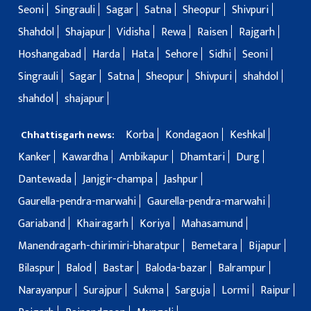
Seoni
Singrauli
Sagar
Satna
Sheopur
Shivpuri
Shahdol
Shajapur
Vidisha
Rewa
Raisen
Rajgarh
Hoshangabad
Harda
Hata
Sehore
Sidhi
Seoni
Singrauli
Sagar
Satna
Sheopur
Shivpuri
shahdol
shahdol
shajapur
Korba
Kondagaon
Keshkal
Chhattisgarh news:
Kanker
Kawardha
Ambikapur
Dhamtari
Durg
Dantewada
Janjgir-champa
Jashpur
Gaurella-pendra-marwahi
Gaurella-pendra-marwahi
Gariaband
Khairagarh
Koriya
Mahasamund
Manendragarh-chirimiri-bharatpur
Bemetara
Bijapur
Bilaspur
Balod
Bastar
Baloda-bazar
Balrampur
Narayanpur
Surajpur
Sukma
Sarguja
Lormi
Raipur