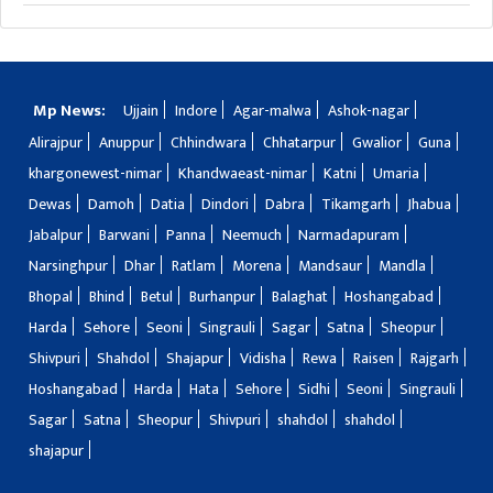
Mp News:
Ujjain
Indore
Agar-malwa
Ashok-nagar
Alirajpur
Anuppur
Chhindwara
Chhatarpur
Gwalior
Guna
khargonewest-nimar
Khandwaeast-nimar
Katni
Umaria
Dewas
Damoh
Datia
Dindori
Dabra
Tikamgarh
Jhabua
Jabalpur
Barwani
Panna
Neemuch
Narmadapuram
Narsinghpur
Dhar
Ratlam
Morena
Mandsaur
Mandla
Bhopal
Bhind
Betul
Burhanpur
Balaghat
Hoshangabad
Harda
Sehore
Seoni
Singrauli
Sagar
Satna
Sheopur
Shivpuri
Shahdol
Shajapur
Vidisha
Rewa
Raisen
Rajgarh
Hoshangabad
Harda
Hata
Sehore
Sidhi
Seoni
Singrauli
Sagar
Satna
Sheopur
Shivpuri
shahdol
shahdol
shajapur