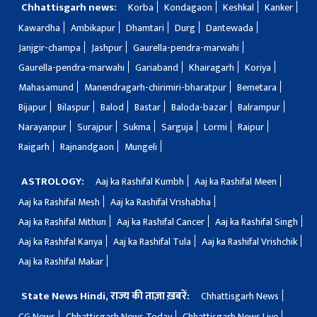
Chhattisgarh news:
Korba
Kondagaon
Keshkal
Kanker
Kawardha
Ambikapur
Dhamtari
Durg
Dantewada
Janjgir-champa
Jashpur
Gaurella-pendra-marwahi
Gaurella-pendra-marwahi
Gariaband
Khairagarh
Koriya
Mahasamund
Manendragarh-chirimiri-bharatpur
Bemetara
Bijapur
Bilaspur
Balod
Bastar
Baloda-bazar
Balrampur
Narayanpur
Surajpur
Sukma
Sarguja
Lormi
Raipur
Raigarh
Rajnandgaon
Mungeli
ASTROLOGY:
Aaj ka Rashifal Kumbh
Aaj ka Rashifal Meen
Aaj ka Rashifal Mesh
Aaj ka Rashifal Vrishabha
Aaj ka Rashifal Mithun
Aaj ka Rashifal Cancer
Aaj ka Rashifal Singh
Aaj ka Rashifal Kanya
Aaj ka Rashifal Tula
Aaj ka Rashifal Vrishchik
Aaj ka Rashifal Makar
State News Hindi, राज्य की ताज़ा ख़बरें:
Chhattisgarh News
CG News
Chhattisgarh News Today
Chhattisgarh News Live