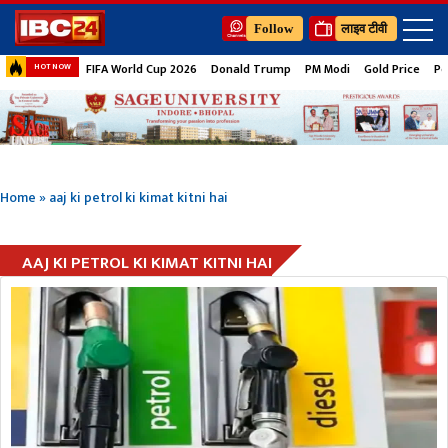
Follow
लाइव टीवी
FIFA World Cup 2026
Donald Trump
PM Modi
Gold Price
Pe
HOT NOW
Home
»
aaj ki petrol ki kimat kitni hai
AAJ KI PETROL KI KIMAT KITNI HAI