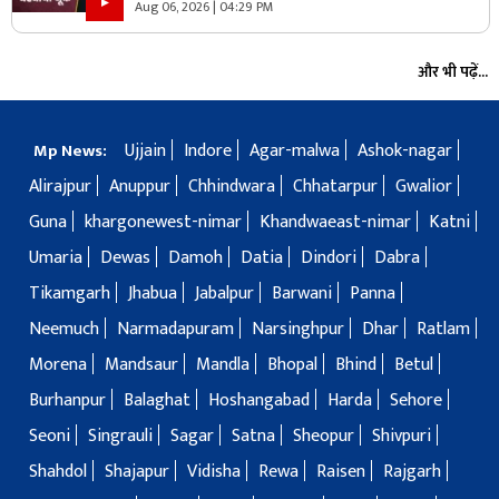
Aug 06, 2026 | 04:29 PM
और भी पढ़ें...
Ujjain
Indore
Agar-malwa
Ashok-nagar
Mp News:
Alirajpur
Anuppur
Chhindwara
Chhatarpur
Gwalior
Guna
khargonewest-nimar
Khandwaeast-nimar
Katni
Umaria
Dewas
Damoh
Datia
Dindori
Dabra
Tikamgarh
Jhabua
Jabalpur
Barwani
Panna
Neemuch
Narmadapuram
Narsinghpur
Dhar
Ratlam
Morena
Mandsaur
Mandla
Bhopal
Bhind
Betul
Burhanpur
Balaghat
Hoshangabad
Harda
Sehore
Seoni
Singrauli
Sagar
Satna
Sheopur
Shivpuri
Shahdol
Shajapur
Vidisha
Rewa
Raisen
Rajgarh