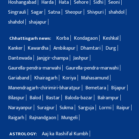
Hoshangabad
Harda
Hata
Sehore
Sidhi
Seoni
Singrauli
Sagar
Satna
Sheopur
Shivpuri
shahdol
shahdol
shajapur
Korba
Kondagaon
Keshkal
Chhattisgarh news:
Kanker
Kawardha
Ambikapur
Dhamtari
Durg
Dantewada
Janjgir-champa
Jashpur
Gaurella-pendra-marwahi
Gaurella-pendra-marwahi
Gariaband
Khairagarh
Koriya
Mahasamund
Manendragarh-chirimiri-bharatpur
Bemetara
Bijapur
Bilaspur
Balod
Bastar
Baloda-bazar
Balrampur
Narayanpur
Surajpur
Sukma
Sarguja
Lormi
Raipur
Raigarh
Rajnandgaon
Mungeli
Aaj ka Rashifal Kumbh
ASTROLOGY: