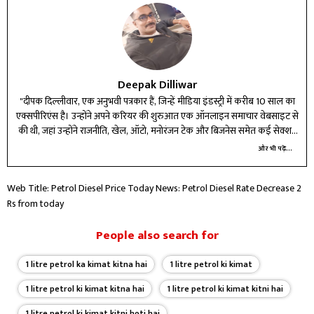
Deepak Dilliwar
"दीपक दिल्लीवार, एक अनुभवी पत्रकार हैं, जिन्हें मीडिया इंडस्ट्री में करीब 10 साल का
एक्सपीरिएंस है। उन्होंने अपने करियर की शुरुआत एक ऑनलाइन समाचार वेबसाइट से
की थी, जहां उन्होंने राजनीति, खेल, ऑटो, मनोरंजन टेक और बिजनेस समेत कई सेक्शन
में काम किया। इन्हें राजनीति, खेल, मनोरंजगन, टेक्नोलॉजी, ऑटोमोबाइल और बिजनेस
और भी पढ़ें...
से जुड़ी काफी न्यूज लिखना, पढ़ना काफी पसंद है। इन्होंने इन सभी सेक्शन को बड़े पैमाने
पर कवर किया है और पाठकों लिए बेहद शानदार रिपोर्ट पेश की है। दीपक दिल्लीवार,
Web Title: Petrol Diesel Price Today News: Petrol Diesel Rate Decrease 2
पिछले 5 साल से IBC24 न्यूज पोर्टल पर लीडर के तौर पर काम कर रहे हैं। इन्हें अपनी
Rs from today
डेडिकेशन और अलर्टनेस के लिए जाना जाता है। इसी की वजह से वो पाठकों के लिए
विश्वसनीय जानकारी के सोर्स बने हुए हैं। वो, निष्पक्ष, एनालिसिस बेस्ड और मजेदार समीक्षा
देते हैं, जिससे इनकी फॉलोवर की संख्या में लगातार इजाफा हो रहा है। काम के इतर बात
People also search for
करें, तो दीपक दिल्लीवार को खाली वक्त में फिल्में, क्रिकेट खेलने और किताब पढ़ने में
मजा आता है। वो हेल्दी वर्क लाइफ बैलेंस करने में यकीन रखते हैं।"
1 litre petrol ka kimat kitna hai
1 litre petrol ki kimat
1 litre petrol ki kimat kitna hai
1 litre petrol ki kimat kitni hai
1 litre petrol ki kimat kitni hoti hai