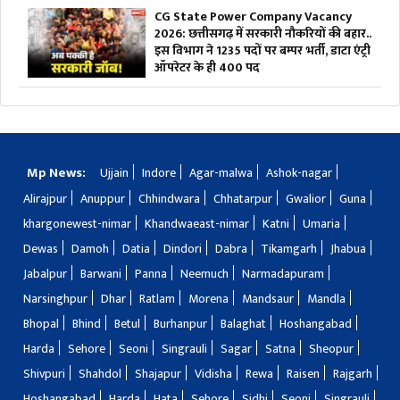
CG State Power Company Vacancy
2026: छत्तीसगढ़ में सरकारी नौकरियों की बहार..
इस विभाग ने 1235 पदों पर बम्पर भर्ती, डाटा एंट्री
ऑपरेटर के ही 400 पद
Mp News:
Ujjain
Indore
Agar-malwa
Ashok-nagar
Alirajpur
Anuppur
Chhindwara
Chhatarpur
Gwalior
Guna
khargonewest-nimar
Khandwaeast-nimar
Katni
Umaria
Dewas
Damoh
Datia
Dindori
Dabra
Tikamgarh
Jhabua
Jabalpur
Barwani
Panna
Neemuch
Narmadapuram
Narsinghpur
Dhar
Ratlam
Morena
Mandsaur
Mandla
Bhopal
Bhind
Betul
Burhanpur
Balaghat
Hoshangabad
Harda
Sehore
Seoni
Singrauli
Sagar
Satna
Sheopur
Shivpuri
Shahdol
Shajapur
Vidisha
Rewa
Raisen
Rajgarh
Hoshangabad
Harda
Hata
Sehore
Sidhi
Seoni
Singrauli