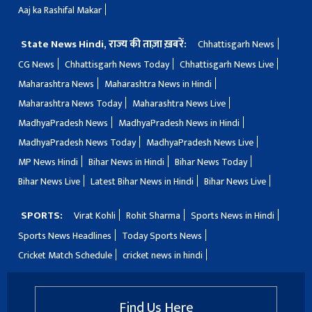
Aaj ka Rashifal Makar
State News Hindi, राज्य की ताज़ा ख़बरें:
Chhattisgarh News
CG News
Chhattisgarh News Today
Chhattisgarh News Live
Maharashtra News
Maharashtra News in Hindi
Maharashtra News Today
Maharashtra News Live
MadhyaPradesh News
MadhyaPradesh News in Hindi
MadhyaPradesh News Today
MadhyaPradesh News Live
MP News Hindi
Bihar News in Hindi
Bihar News Today
Bihar News Live
Latest Bihar News in Hindi
Bihar News Live
SPORTS:
Virat Kohli
Rohit Sharma
Sports News in Hindi
Sports News Headlines
Today Sports News
Cricket Match Schedule
cricket news in hindi
Find Us Here