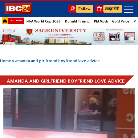
Follow
लाइव टीवी
FIFA World Cup 2026
Donald Trump
PM Modi
Gold Price
Pe
HOT NOW
Home
»
amanda and girlfriend boyfriend love advice
AMANDA AND GIRLFRIEND BOYFRIEND LOVE ADVICE