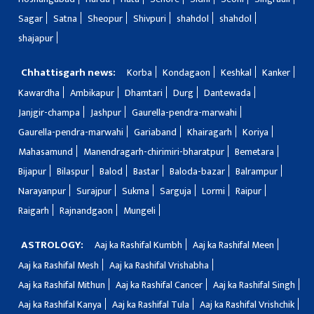
Sagar
Satna
Sheopur
Shivpuri
shahdol
shahdol
shajapur
Chhattisgarh news:
Korba
Kondagaon
Keshkal
Kanker
Kawardha
Ambikapur
Dhamtari
Durg
Dantewada
Janjgir-champa
Jashpur
Gaurella-pendra-marwahi
Gaurella-pendra-marwahi
Gariaband
Khairagarh
Koriya
Mahasamund
Manendragarh-chirimiri-bharatpur
Bemetara
Bijapur
Bilaspur
Balod
Bastar
Baloda-bazar
Balrampur
Narayanpur
Surajpur
Sukma
Sarguja
Lormi
Raipur
Raigarh
Rajnandgaon
Mungeli
ASTROLOGY:
Aaj ka Rashifal Kumbh
Aaj ka Rashifal Meen
Aaj ka Rashifal Mesh
Aaj ka Rashifal Vrishabha
Aaj ka Rashifal Mithun
Aaj ka Rashifal Cancer
Aaj ka Rashifal Singh
Aaj ka Rashifal Kanya
Aaj ka Rashifal Tula
Aaj ka Rashifal Vrishchik