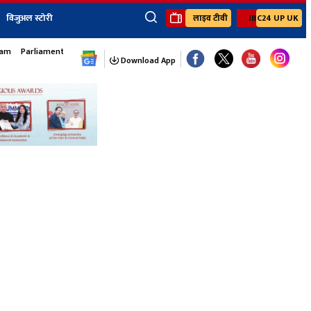
विजुअल स्टोरी
लाइव टीवी
IBC24 UP UK
×
sam
Parliament Monsoon Session
ेंट
खेल
जॉब्स न्यूज
Youtube Channels
Download App
यूथ कॉर्नर
IBC24
Ibc24 Jankarwan
IBC 24 Digital
Ibc24 Up-Uk
Ibc24 Madhya
Ibc24 Maidani
Ibc24 Sarguja
Ibc24 Bastar
Ibc24 Malwa
Ibc24 Mahakoshal