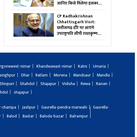
जानिए किसे मिलेगा इसका
सीधा फायदा
CP Radhakrishnan
Chhattisgarh Visit:
छत्तीसगढ़ दौरे पर आएंगे
उपराष्ट्रपति सीपी राधाकृष्णन,
इस कार्यक्रम में करेंगे शिरकत
rgonewest-nimar
Khandwaeast-nimar
Katni
Umaria
singhpur
Dhar
Ratlam
Morena
Mandsaur
Mandla
Shivpuri
Shahdol
Shajapur
Vidisha
Rewa
Raisen
hdol
shajapur
ir-champa
Jashpur
Gaurella-pendra-marwahi
Gaurella-
r
Balod
Bastar
Baloda-bazar
Balrampur