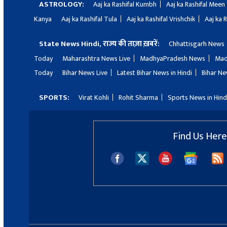
ASTROLOGY:
Aaj ka Rashifal Kumbh
Aaj ka Rashifal Meen
Kanya
Aaj ka Rashifal Tula
Aaj ka Rashifal Vrishchik
Aaj ka 
State News Hindi, राज्य की ताज़ा ख़बरें:
Chhattisgarh News
Today
Maharashtra News Live
MadhyaPradesh News
Mad
Today
Bihar News Live
Latest Bihar News in Hindi
Bihar Ne
SPORTS:
Virat Kohli
Rohit Sharma
Sports News in Hind
Find Us Here