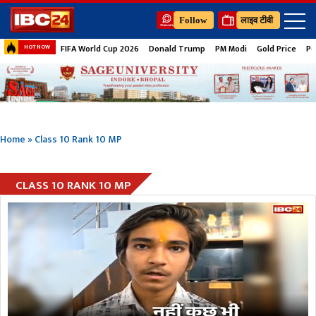
Follow
लाइव टीवी
FIFA World Cup 2026
Donald Trump
PM Modi
Gold Price
Pe
HOT NOW
Home
»
Class 10 Rank 10 MP
CLASS 10 RANK 10 MP