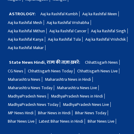
ASTROLOGY:
Aaj ka Rashifal Kumbh
Aaj ka Rashifal Meen
Aaj ka Rashifal Mesh
Aaj ka Rashifal Vrishabha
Aaj ka Rashifal Mithun
Aaj ka Rashifal Cancer
Aaj ka Rashifal Singh
Aaj ka Rashifal Kanya
Aaj ka Rashifal Tula
Aaj ka Rashifal Vrishchik
Aaj ka Rashifal Makar
State News Hindi, राज्य की ताज़ा ख़बरें:
Chhattisgarh News
CG News
Chhattisgarh News Today
Chhattisgarh News Live
Maharashtra News
Maharashtra News in Hindi
Maharashtra News Today
Maharashtra News Live
MadhyaPradesh News
MadhyaPradesh News in Hindi
MadhyaPradesh News Today
MadhyaPradesh News Live
MP News Hindi
Bihar News in Hindi
Bihar News Today
Bihar News Live
Latest Bihar News in Hindi
Bihar News Live