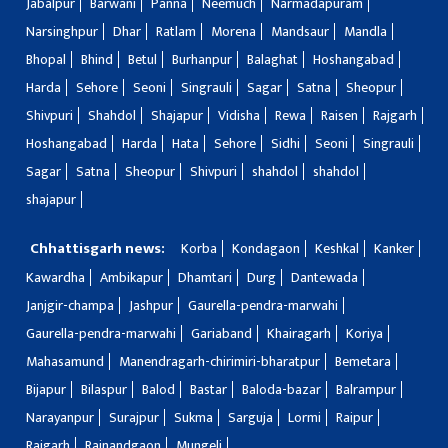
Jabalpur
Barwani
Panna
Neemuch
Narmadapuram
Narsinghpur
Dhar
Ratlam
Morena
Mandsaur
Mandla
Bhopal
Bhind
Betul
Burhanpur
Balaghat
Hoshangabad
Harda
Sehore
Seoni
Singrauli
Sagar
Satna
Sheopur
Shivpuri
Shahdol
Shajapur
Vidisha
Rewa
Raisen
Rajgarh
Hoshangabad
Harda
Hata
Sehore
Sidhi
Seoni
Singrauli
Sagar
Satna
Sheopur
Shivpuri
shahdol
shahdol
shajapur
Chhattisgarh news:
Korba
Kondagaon
Keshkal
Kanker
Kawardha
Ambikapur
Dhamtari
Durg
Dantewada
Janjgir-champa
Jashpur
Gaurella-pendra-marwahi
Gaurella-pendra-marwahi
Gariaband
Khairagarh
Koriya
Mahasamund
Manendragarh-chirimiri-bharatpur
Bemetara
Bijapur
Bilaspur
Balod
Bastar
Baloda-bazar
Balrampur
Narayanpur
Surajpur
Sukma
Sarguja
Lormi
Raipur
Raigarh
Rajnandgaon
Mungeli