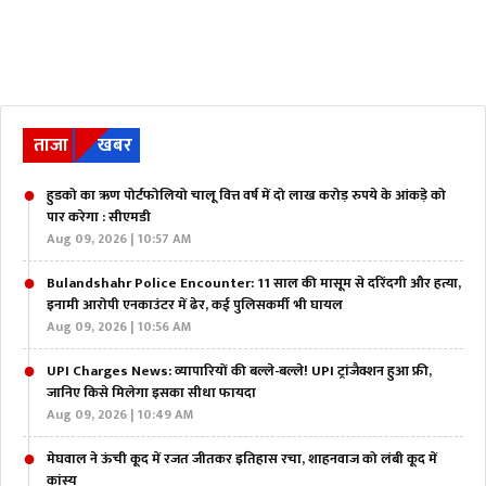
ताजा
खबर
हुडको का ऋण पोर्टफोलियो चालू वित्त वर्ष में दो लाख करोड़ रुपये के आंकड़े को
पार करेगा : सीएमडी
Aug 09, 2026 | 10:57 AM
Bulandshahr Police Encounter: 11 साल की मासूम से दरिंदगी और हत्या,
इनामी आरोपी एनकाउंटर में ढेर, कई पुलिसकर्मी भी घायल
Aug 09, 2026 | 10:56 AM
UPI Charges News: व्यापारियों की बल्ले-बल्ले! UPI ट्रांजैक्शन हुआ फ्री,
जानिए किसे मिलेगा इसका सीधा फायदा
Aug 09, 2026 | 10:49 AM
मेघवाल ने ऊंची कूद में रजत जीतकर इतिहास रचा, शाहनवाज को लंबी कूद में
कांस्य