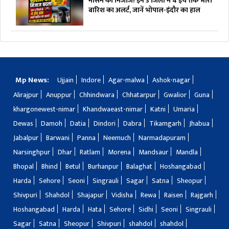
मौसम का मिजाज! इन 3 जिलों में 4 इंच तक भारी
बारिश का अलर्ट, जानें भोपाल-इंदौर का हाल
Mp News:
Ujjain
Indore
Agar-malwa
Ashok-nagar
Alirajpur
Anuppur
Chhindwara
Chhatarpur
Gwalior
Guna
khargonewest-nimar
Khandwaeast-nimar
Katni
Umaria
Dewas
Damoh
Datia
Dindori
Dabra
Tikamgarh
Jhabua
Jabalpur
Barwani
Panna
Neemuch
Narmadapuram
Narsinghpur
Dhar
Ratlam
Morena
Mandsaur
Mandla
Bhopal
Bhind
Betul
Burhanpur
Balaghat
Hoshangabad
Harda
Sehore
Seoni
Singrauli
Sagar
Satna
Sheopur
Shivpuri
Shahdol
Shajapur
Vidisha
Rewa
Raisen
Rajgarh
Hoshangabad
Harda
Hata
Sehore
Sidhi
Seoni
Singrauli
Sagar
Satna
Sheopur
Shivpuri
shahdol
shahdol