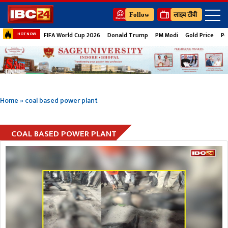
Follow
लाइव टीवी
FIFA World Cup 2026
Donald Trump
PM Modi
Gold Price
Pe
HOT NOW
Home
»
coal based power plant
COAL BASED POWER PLANT