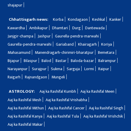
shajapur
Chhattisgarh news:
Korba
Kondagaon
Keshkal
Kanker
Kawardha
Ambikapur
Dhamtari
Durg
Dantewada
Janjgir-champa
Jashpur
Gaurella-pendra-marwahi
Gaurella-pendra-marwahi
Gariaband
Khairagarh
Koriya
Mahasamund
Manendragarh-chirimiri-bharatpur
Bemetara
Bijapur
Bilaspur
Balod
Bastar
Baloda-bazar
Balrampur
Narayanpur
Surajpur
Sukma
Sarguja
Lormi
Raipur
Raigarh
Rajnandgaon
Mungeli
ASTROLOGY:
Aaj ka Rashifal Kumbh
Aaj ka Rashifal Meen
Aaj ka Rashifal Mesh
Aaj ka Rashifal Vrishabha
Aaj ka Rashifal Mithun
Aaj ka Rashifal Cancer
Aaj ka Rashifal Singh
Aaj ka Rashifal Kanya
Aaj ka Rashifal Tula
Aaj ka Rashifal Vrishchik
Aaj ka Rashifal Makar