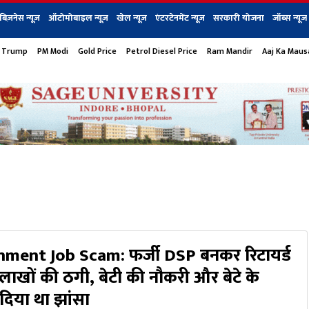
बिज़नेस न्यूज़
ऑटोमोबाइल न्यूज़
खेल न्यूज़
एंटरटेनमेंट न्यूज़
सरकारी योजना
जॉब्स न्यूज
 Trump
PM Modi
Gold Price
Petrol Diesel Price
Ram Mandir
Aaj Ka Mau
s
बिज़नेस
टेक न्यूज
धर्म
ऑटोमोबाइल
एंटरटेनम
शेयर बाज़ार
गैजेट्स न्यूज
ment Job Scam: फर्जी DSP बनकर रिटायर्ड
 लाखों की ठगी, बेटी की नौकरी और बेटे के
 दिया था झांसा