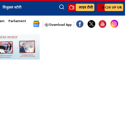
विजुअल स्टोरी
लाइव टीवी
IBC24 UP UK
×
sam
Parliament Monsoon Session
ेंट
खेल
जॉब्स न्यूज
Youtube Channels
Download App
यूथ कॉर्नर
IBC24
Ibc24 Jankarwan
IBC 24 Digital
Ibc24 Up-Uk
Ibc24 Madhya
Ibc24 Maidani
Ibc24 Sarguja
Ibc24 Bastar
Ibc24 Malwa
Ibc24 Mahakoshal