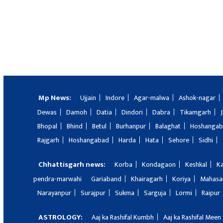
Mp News:
Ujjain
Indore
Agar-malwa
Ashok-nagar
Dewas
Damoh
Datia
Dindori
Dabra
Tikamgarh
Bhopal
Bhind
Betul
Burhanpur
Balaghat
Hoshanga
Rajgarh
Hoshangabad
Harda
Hata
Sehore
Sidhi
Chhattisgarh news:
Korba
Kondagaon
Keshkal
K
pendra-marwahi
Gariaband
Khairagarh
Koriya
Mahas
Narayanpur
Surajpur
Sukma
Sarguja
Lormi
Raipur
ASTROLOGY:
Aaj ka Rashifal Kumbh
Aaj ka Rashifal Meen