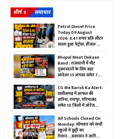
शीर्ष 5
समाचार
Petrol Diesel Price
Today 09 August
2026: 8.41 रुपए प्रति लीटर
सस्ता हुआ पेट्रोल, डीजल की
कीमतों में भी 11.52 रुपए की
कटौती, मिली राहत तो जनता
Bhopal Meat Dukaan
बोली- आ गए अच्छे दिन
Band : राजधानी में मीट
दुकानदारों के लिए बड़ा
आदेश! 15 अगस्त समेत 7
दिनों तक बंद रहेंगी दुकानें,
जानें कौन-कौन सी तारीखें
CG Me Barish Ka Alert:
छत्तीसगढ़ में आफत की
बारिश, रायपुर, गरियाबंद
समेत 10 जिलों में ऑरेंज
अलर्ट, 12 अगस्त तक भारी
बारिश की चेतावनी
All Schools Closed On
Monday: सोमवार को सभी
स्कूलों में छुट्टी का
ऐलान….प्रशासन ने जारी