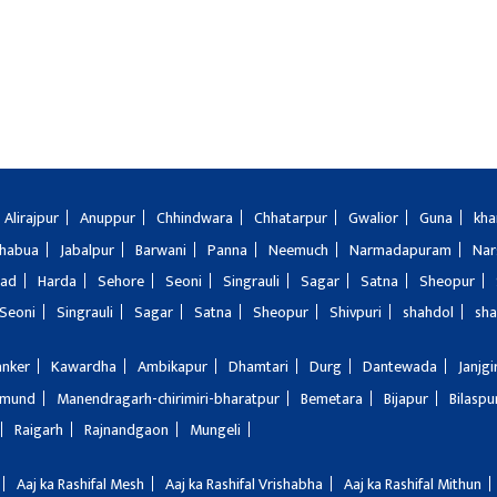
Alirajpur
Anuppur
Chhindwara
Chhatarpur
Gwalior
Guna
kha
Jhabua
Jabalpur
Barwani
Panna
Neemuch
Narmadapuram
Nar
bad
Harda
Sehore
Seoni
Singrauli
Sagar
Satna
Sheopur
Seoni
Singrauli
Sagar
Satna
Sheopur
Shivpuri
shahdol
sha
anker
Kawardha
Ambikapur
Dhamtari
Durg
Dantewada
Janjg
amund
Manendragarh-chirimiri-bharatpur
Bemetara
Bijapur
Bilaspu
Raigarh
Rajnandgaon
Mungeli
Aaj ka Rashifal Mesh
Aaj ka Rashifal Vrishabha
Aaj ka Rashifal Mithun