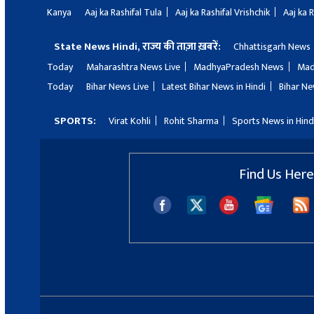
Kanya
Aaj ka Rashifal Tula
Aaj ka Rashifal Vrishchik
Aaj ka 
State News Hindi, राज्य की ताज़ा ख़बरें:
Chhattisgarh News
Today
Maharashtra News Live
MadhyaPradesh News
Mad
Today
Bihar News Live
Latest Bihar News in Hindi
Bihar Ne
SPORTS:
Virat Kohli
Rohit Sharma
Sports News in Hind
Find Us Here