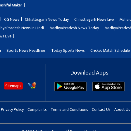
Rashifal Makar
CG News
Chhattisgarh News Today
Chhattisgarh News Live
Mahar
hyaPradesh News in Hindi
MadhyaPradesh News Today
MadhyaPradesh
ws Live
i
Sports News Headlines
Today Sports News
Cricket Match Schedule
Download Apps
Sitemaps
Privacy Policy
Complaints
Terms and Conditions
Contact Us
About Us