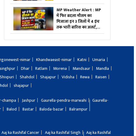
किया आदेश, इसलिए लिया
गया बड़ा फैसला, जानें
MP Weather Alert : MP
में फिर बदला मौसम का
मिजाज! इन 3 जिलों में 4 इंच
तक भारी बारिश का अलर्ट,
जानें भोपाल-इंदौर का हाल
rgonewest-nimar
Khandwaeast-nimar
Katni
Umaria
singhpur
Dhar
Ratlam
Morena
Mandsaur
Mandla
Shivpuri
Shahdol
Shajapur
Vidisha
Rewa
Raisen
hdol
shajapur
ir-champa
Jashpur
Gaurella-pendra-marwahi
Gaurella-
r
Balod
Bastar
Baloda-bazar
Balrampur
Aaj ka Rashifal Cancer
Aaj ka Rashifal Singh
Aaj ka Rashifal