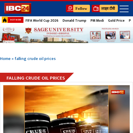
Follow
लाइव टीवी
FIFA World Cup 2026
Donald Trump
PM Modi
Gold Price
Pe
HOT NOW
Home
»
falling crude oil prices
FALLING CRUDE OIL PRICES