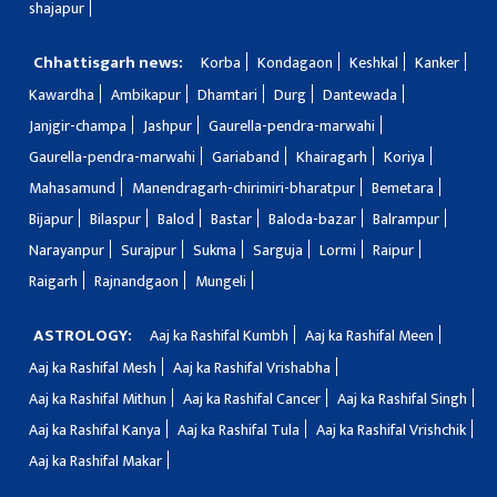
shajapur
Chhattisgarh news:
Korba
Kondagaon
Keshkal
Kanker
Kawardha
Ambikapur
Dhamtari
Durg
Dantewada
Janjgir-champa
Jashpur
Gaurella-pendra-marwahi
Gaurella-pendra-marwahi
Gariaband
Khairagarh
Koriya
Mahasamund
Manendragarh-chirimiri-bharatpur
Bemetara
Bijapur
Bilaspur
Balod
Bastar
Baloda-bazar
Balrampur
Narayanpur
Surajpur
Sukma
Sarguja
Lormi
Raipur
Raigarh
Rajnandgaon
Mungeli
ASTROLOGY:
Aaj ka Rashifal Kumbh
Aaj ka Rashifal Meen
Aaj ka Rashifal Mesh
Aaj ka Rashifal Vrishabha
Aaj ka Rashifal Mithun
Aaj ka Rashifal Cancer
Aaj ka Rashifal Singh
Aaj ka Rashifal Kanya
Aaj ka Rashifal Tula
Aaj ka Rashifal Vrishchik
Aaj ka Rashifal Makar