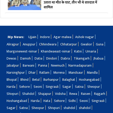
उतारा था मौत के घाट, तीन भी थे वारदात में
शामिल
Mp News:
Ujjain
Indore
Agar-malwa
Ashok-nagar
Alirajpur
Anuppur
Chhindwara
Chhatarpur
Gwalior
Guna
khargonewest-nimar
Khandwaeast-nimar
Katni
Umaria
Dewas
Damoh
Datia
Dindori
Dabra
Tikamgarh
Jhabua
Jabalpur
Barwani
Panna
Neemuch
Narmadapuram
Narsinghpur
Dhar
Ratlam
Morena
Mandsaur
Mandla
Bhopal
Bhind
Betul
Burhanpur
Balaghat
Hoshangabad
Harda
Sehore
Seoni
Singrauli
Sagar
Satna
Sheopur
Shivpuri
Shahdol
Shajapur
Vidisha
Rewa
Raisen
Rajgarh
Hoshangabad
Harda
Hata
Sehore
Sidhi
Seoni
Singrauli
Sagar
Satna
Sheopur
Shivpuri
shahdol
shahdol