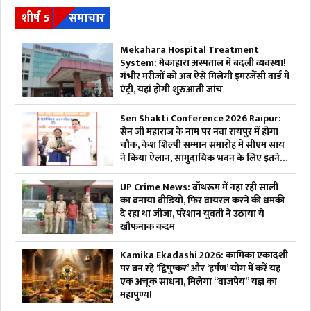
शीर्ष 5
समाचार
Mekahara Hospital Treatment
System: मेकाहारा अस्पताल में बदली व्यवस्था!
गंभीर मरीजों को अब ऐसे मिलेगी इमरजेंसी वार्ड में
एंट्री, यहां होगी शुरुआती जांच
Sen Shakti Conference 2026 Raipur:
सेन जी महाराज के नाम पर नवा रायपुर में होगा
चौक, केश शिल्पी सम्मान समारोह में सीएम साय
ने किया ऐलान, सामुदायिक भवन के लिए इतने
लाख रुपए देगी सरकार
UP Crime News: बॉथरूम में नहा रही साली
का बनाया वीडियो, फिर वायरल करने की धमकी
दे रहा था जीजा, परेशान युवती ने उठाया ये
खौफनाक कदम
Kamika Ekadashi 2026: कामिका एकादशी
पर बन रहे ‘द्विपुष्कर’ और ‘हर्षण’ योग में करें यह
एक अचूक साधना, मिलेगा “वाजपेय” यज्ञ का
महापुण्य!