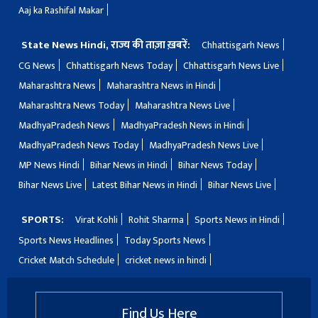
Aaj ka Rashifal Makar
State News Hindi, राज्य की ताज़ा ख़बरें:
Chhattisgarh News
CG News
Chhattisgarh News Today
Chhattisgarh News Live
Maharashtra News
Maharashtra News in Hindi
Maharashtra News Today
Maharashtra News Live
MadhyaPradesh News
MadhyaPradesh News in Hindi
MadhyaPradesh News Today
MadhyaPradesh News Live
MP News Hindi
Bihar News in Hindi
Bihar News Today
Bihar News Live
Latest Bihar News in Hindi
Bihar News Live
SPORTS:
Virat Kohli
Rohit Sharma
Sports News in Hindi
Sports News Headlines
Today Sports News
Cricket Match Schedule
cricket news in hindi
Find Us Here