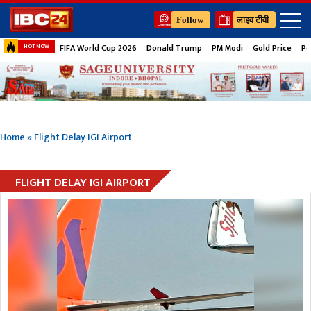
Follow
लाइव टीवी
FIFA World Cup 2026
Donald Trump
PM Modi
Gold Price
Pe
HOT NOW
Home
»
Flight Delay IGI Airport
FLIGHT DELAY IGI AIRPORT