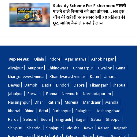
Subsidy Scheme For Fishermen: मछली
पालने वाले किसानों को बड़ा तोहफा!… अब इस
चीज की खरीदी पर सरकार देगी 70 प्रतिशत की
छूट, जानिए कैसे ले सकते हैं लाभ
Mp News:
Ujjain
Indore
Agar-malwa
Ashok-nagar
Alirajpur
Anuppur
Chhindwara
Chhatarpur
Gwalior
Guna
khargonewest-nimar
Khandwaeast-nimar
Katni
Umaria
Dewas
Damoh
Datia
Dindori
Dabra
Tikamgarh
Jhabua
Jabalpur
Barwani
Panna
Neemuch
Narmadapuram
Narsinghpur
Dhar
Ratlam
Morena
Mandsaur
Mandla
Bhopal
Bhind
Betul
Burhanpur
Balaghat
Hoshangabad
Harda
Sehore
Seoni
Singrauli
Sagar
Satna
Sheopur
Shivpuri
Shahdol
Shajapur
Vidisha
Rewa
Raisen
Rajgarh
Hoshangabad
Harda
Hata
Sehore
Sidhi
Seoni
Singrauli