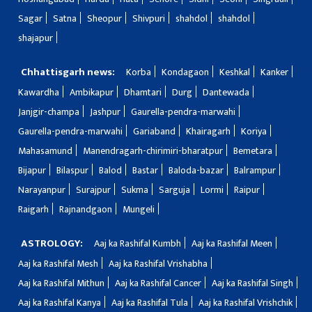
Sagar
Satna
Sheopur
Shivpuri
shahdol
shahdol
shajapur
Chhattisgarh news:
Korba
Kondagaon
Keshkal
Kanker
Kawardha
Ambikapur
Dhamtari
Durg
Dantewada
Janjgir-champa
Jashpur
Gaurella-pendra-marwahi
Gaurella-pendra-marwahi
Gariaband
Khairagarh
Koriya
Mahasamund
Manendragarh-chirimiri-bharatpur
Bemetara
Bijapur
Bilaspur
Balod
Bastar
Baloda-bazar
Balrampur
Narayanpur
Surajpur
Sukma
Sarguja
Lormi
Raipur
Raigarh
Rajnandgaon
Mungeli
ASTROLOGY:
Aaj ka Rashifal Kumbh
Aaj ka Rashifal Meen
Aaj ka Rashifal Mesh
Aaj ka Rashifal Vrishabha
Aaj ka Rashifal Mithun
Aaj ka Rashifal Cancer
Aaj ka Rashifal Singh
Aaj ka Rashifal Kanya
Aaj ka Rashifal Tula
Aaj ka Rashifal Vrishchik