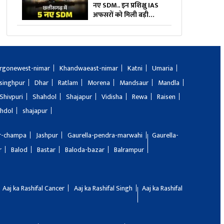
नए SDM.. इन प्रशिक्षु IAS
अफसरों को मिली बड़ी
जिम्मेदारी, GAD ने जारी की
पूरी सूची
rgonewest-nimar
Khandwaeast-nimar
Katni
Umaria
singhpur
Dhar
Ratlam
Morena
Mandsaur
Mandla
Shivpuri
Shahdol
Shajapur
Vidisha
Rewa
Raisen
hdol
shajapur
ir-champa
Jashpur
Gaurella-pendra-marwahi
Gaurella-
r
Balod
Bastar
Baloda-bazar
Balrampur
Aaj ka Rashifal Cancer
Aaj ka Rashifal Singh
Aaj ka Rashifal