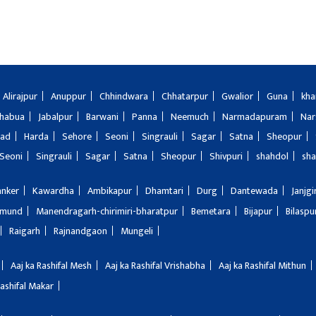
Alirajpur
Anuppur
Chhindwara
Chhatarpur
Gwalior
Guna
kha
Jhabua
Jabalpur
Barwani
Panna
Neemuch
Narmadapuram
Nar
bad
Harda
Sehore
Seoni
Singrauli
Sagar
Satna
Sheopur
Seoni
Singrauli
Sagar
Satna
Sheopur
Shivpuri
shahdol
sha
anker
Kawardha
Ambikapur
Dhamtari
Durg
Dantewada
Janjg
amund
Manendragarh-chirimiri-bharatpur
Bemetara
Bijapur
Bilaspu
Raigarh
Rajnandgaon
Mungeli
Aaj ka Rashifal Mesh
Aaj ka Rashifal Vrishabha
Aaj ka Rashifal Mithun
Rashifal Makar