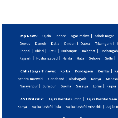
Mp News:
Ujjain
Indore
Agar-malwa
Ashok-nagar
Dewas
Damoh
Datia
Dindori
Dabra
Tikamgarh
Bhopal
Bhind
Betul
Burhanpur
Balaghat
Hoshanga
Rajgarh
Hoshangabad
Harda
Hata
Sehore
Sidhi
Chhattisgarh news:
Korba
Kondagaon
Keshkal
K
pendra-marwahi
Gariaband
Khairagarh
Koriya
Mahas
Narayanpur
Surajpur
Sukma
Sarguja
Lormi
Raipur
ASTROLOGY:
Aaj ka Rashifal Kumbh
Aaj ka Rashifal Meen
Kanya
Aaj ka Rashifal Tula
Aaj ka Rashifal Vrishchik
Aaj ka 