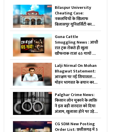
Bilaspur University
Cheating Case:
नकलचियों के खिलाफ
बिलासपुर यूनिवर्सिटी का
बड़ा स्ट्राइक.. 74 छात्रों की
परीक्षा रद्द, 45 हजार से
Guna Cattle
ज्यादा छात्रों ने दी थी परीक्षा..
Smuggling News : आधी
रात ट्रक रोकते ही खुला
खौफनाक राज! 65 गायों के
साथ जो मिला, देखकर कांप
उठे लोग
Lalji Nirmal On Mohan
Bhagwat Statement:
आरक्षण पर नई सियासत!…
मोहन भागवत के बयान का
डॉ. लालजी निर्मल ने किया
स्वागत, सपा और अखिलेश
Palghar Crime News:
यादव पर साधा निशाना
किसान लोन चुकाने के व्यक्ति
ने इस बड़ी वारदात को दिया
अंजाम, खुलासा होने पर उड़े
सबके होश
CG SDM New Posting
Order List: छत्तीसगढ़ में 5