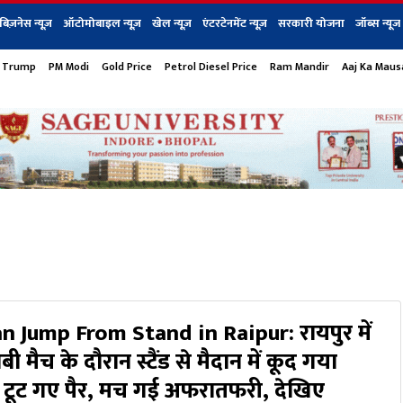
बिज़नेस न्यूज़
ऑटोमोबाइल न्यूज़
खेल न्यूज़
एंटरटेनमेंट न्यूज़
सरकारी योजना
जॉब्स न्यूज
 Trump
PM Modi
Gold Price
Petrol Diesel Price
Ram Mandir
Aaj Ka Mau
s
बिज़नेस
टेक न्यूज
धर्म
ऑटोमोबाइल
एंटरटेनम
शेयर बाज़ार
गैजेट्स न्यूज
n Jump From Stand in Raipur: रायपुर में
ी मैच के दौरान स्टैंड से मैदान में कूद गया
न, टूट गए पैर, मच गई अफरातफरी, देखिए