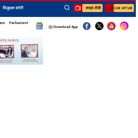
विजुअल स्टोरी
लाइव टीवी
IBC24 UP UK
×
sam
Parliament Monsoon Session
ेंट
खेल
जॉब्स न्यूज
Youtube Channels
Download App
यूथ कॉर्नर
IBC24
Ibc24 Jankarwan
IBC 24 Digital
Ibc24 Up-Uk
Ibc24 Madhya
Ibc24 Maidani
Ibc24 Sarguja
Ibc24 Bastar
Ibc24 Malwa
Ibc24 Mahakoshal