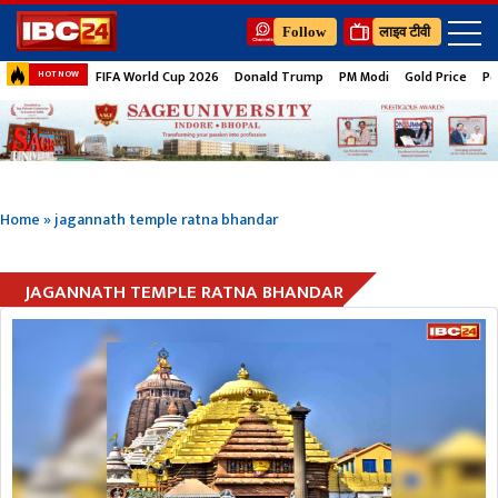
Follow
लाइव टीवी
FIFA World Cup 2026
Donald Trump
PM Modi
Gold Price
Pe
HOT NOW
Home
»
jagannath temple ratna bhandar
JAGANNATH TEMPLE RATNA BHANDAR