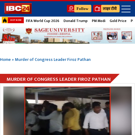
Follow
लाइव टीवी
FIFA World Cup 2026
Donald Trump
PM Modi
Gold Price
Pe
HOT NOW
Home
»
Murder of Congress Leader Firoz Pathan
MURDER OF CONGRESS LEADER FIROZ PATHAN