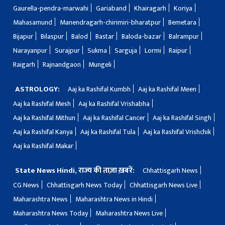
Gaurella-pendra-marwahi
Gariaband
Khairagarh
Koriya
Mahasamund
Manendragarh-chirimiri-bharatpur
Bemetara
Bijapur
Bilaspur
Balod
Bastar
Baloda-bazar
Balrampur
Narayanpur
Surajpur
Sukma
Sarguja
Lormi
Raipur
Raigarh
Rajnandgaon
Mungeli
ASTROLOGY:
Aaj ka Rashifal Kumbh
Aaj ka Rashifal Meen
Aaj ka Rashifal Mesh
Aaj ka Rashifal Vrishabha
Aaj ka Rashifal Mithun
Aaj ka Rashifal Cancer
Aaj ka Rashifal Singh
Aaj ka Rashifal Kanya
Aaj ka Rashifal Tula
Aaj ka Rashifal Vrishchik
Aaj ka Rashifal Makar
State News Hindi, राज्य की ताज़ा ख़बरें:
Chhattisgarh News
CG News
Chhattisgarh News Today
Chhattisgarh News Live
Maharashtra News
Maharashtra News in Hindi
Maharashtra News Today
Maharashtra News Live