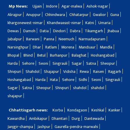
Mp News:
Ujjain
Indore
Agar-malwa
Ashok-nagar
Alirajpur
Anuppur
Chhindwara
Chhatarpur
Gwalior
Guna
khargonewest-nimar
Khandwaeast-nimar
Katni
Umaria
Dewas
Damoh
Datia
Dindori
Dabra
Tikamgarh
Jhabua
Jabalpur
Barwani
Panna
Neemuch
Narmadapuram
Narsinghpur
Dhar
Ratlam
Morena
Mandsaur
Mandla
Bhopal
Bhind
Betul
Burhanpur
Balaghat
Hoshangabad
Harda
Sehore
Seoni
Singrauli
Sagar
Satna
Sheopur
Shivpuri
Shahdol
Shajapur
Vidisha
Rewa
Raisen
Rajgarh
Hoshangabad
Harda
Hata
Sehore
Sidhi
Seoni
Singrauli
Sagar
Satna
Sheopur
Shivpuri
shahdol
shahdol
shajapur
Chhattisgarh news:
Korba
Kondagaon
Keshkal
Kanker
Kawardha
Ambikapur
Dhamtari
Durg
Dantewada
Janjgir-champa
Jashpur
Gaurella-pendra-marwahi