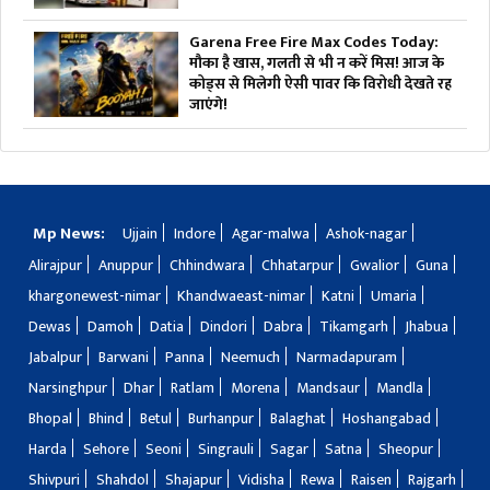
Garena Free Fire Max Codes Today:
मौका है खास, गलती से भी न करें मिस! आज के
कोड्स से मिलेगी ऐसी पावर कि विरोधी देखते रह
जाएंगे!
Mp News:
Ujjain
Indore
Agar-malwa
Ashok-nagar
Alirajpur
Anuppur
Chhindwara
Chhatarpur
Gwalior
Guna
khargonewest-nimar
Khandwaeast-nimar
Katni
Umaria
Dewas
Damoh
Datia
Dindori
Dabra
Tikamgarh
Jhabua
Jabalpur
Barwani
Panna
Neemuch
Narmadapuram
Narsinghpur
Dhar
Ratlam
Morena
Mandsaur
Mandla
Bhopal
Bhind
Betul
Burhanpur
Balaghat
Hoshangabad
Harda
Sehore
Seoni
Singrauli
Sagar
Satna
Sheopur
Shivpuri
Shahdol
Shajapur
Vidisha
Rewa
Raisen
Rajgarh