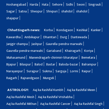
Hoshangabad
Harda
Hata
Sehore
Sidhi
Seoni
Singrauli
Sagar
Satna
Sheopur
Shivpuri
shahdol
shahdol
shajapur
Chhattisgarh news:
Korba
Kondagaon
Keshkal
Kanker
Kawardha
Ambikapur
Dhamtari
Durg
Dantewada
Janjgir-champa
Jashpur
Gaurella-pendra-marwahi
Gaurella-pendra-marwahi
Gariaband
Khairagarh
Koriya
Mahasamund
Manendragarh-chirimiri-bharatpur
Bemetara
Bijapur
Bilaspur
Balod
Bastar
Baloda-bazar
Balrampur
Narayanpur
Surajpur
Sukma
Sarguja
Lormi
Raipur
Raigarh
Rajnandgaon
Mungeli
ASTROLOGY:
Aaj ka Rashifal Kumbh
Aaj ka Rashifal Meen
Aaj ka Rashifal Mesh
Aaj ka Rashifal Vrishabha
Aaj ka Rashifal Mithun
Aaj ka Rashifal Cancer
Aaj ka Rashifal Singh