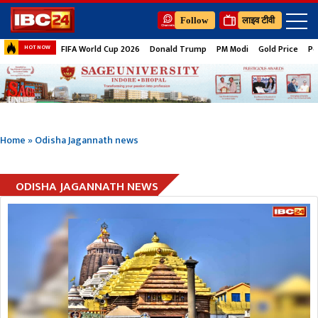
Follow
लाइव टीवी
FIFA World Cup 2026
Donald Trump
PM Modi
Gold Price
Pe
HOT NOW
Home
»
Odisha Jagannath news
ODISHA JAGANNATH NEWS