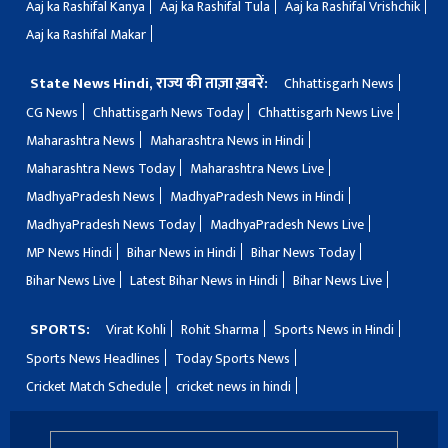
Aaj ka Rashifal Kanya
Aaj ka Rashifal Tula
Aaj ka Rashifal Vrishchik
Aaj ka Rashifal Makar
State News Hindi, राज्य की ताज़ा ख़बरें:
Chhattisgarh News
CG News
Chhattisgarh News Today
Chhattisgarh News Live
Maharashtra News
Maharashtra News in Hindi
Maharashtra News Today
Maharashtra News Live
MadhyaPradesh News
MadhyaPradesh News in Hindi
MadhyaPradesh News Today
MadhyaPradesh News Live
MP News Hindi
Bihar News in Hindi
Bihar News Today
Bihar News Live
Latest Bihar News in Hindi
Bihar News Live
SPORTS:
Virat Kohli
Rohit Sharma
Sports News in Hindi
Sports News Headlines
Today Sports News
Cricket Match Schedule
cricket news in hindi