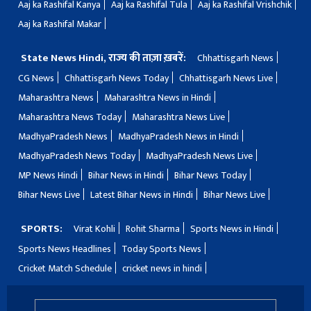
Aaj ka Rashifal Kanya
Aaj ka Rashifal Tula
Aaj ka Rashifal Vrishchik
Aaj ka Rashifal Makar
State News Hindi, राज्य की ताज़ा ख़बरें:
Chhattisgarh News
CG News
Chhattisgarh News Today
Chhattisgarh News Live
Maharashtra News
Maharashtra News in Hindi
Maharashtra News Today
Maharashtra News Live
MadhyaPradesh News
MadhyaPradesh News in Hindi
MadhyaPradesh News Today
MadhyaPradesh News Live
MP News Hindi
Bihar News in Hindi
Bihar News Today
Bihar News Live
Latest Bihar News in Hindi
Bihar News Live
SPORTS:
Virat Kohli
Rohit Sharma
Sports News in Hindi
Sports News Headlines
Today Sports News
Cricket Match Schedule
cricket news in hindi