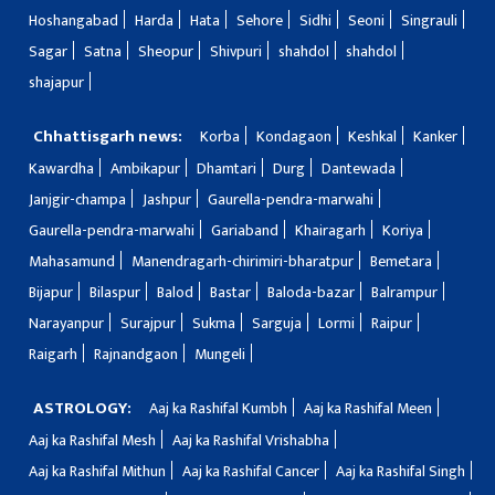
Hoshangabad
Harda
Hata
Sehore
Sidhi
Seoni
Singrauli
Sagar
Satna
Sheopur
Shivpuri
shahdol
shahdol
shajapur
Chhattisgarh news:
Korba
Kondagaon
Keshkal
Kanker
Kawardha
Ambikapur
Dhamtari
Durg
Dantewada
Janjgir-champa
Jashpur
Gaurella-pendra-marwahi
Gaurella-pendra-marwahi
Gariaband
Khairagarh
Koriya
Mahasamund
Manendragarh-chirimiri-bharatpur
Bemetara
Bijapur
Bilaspur
Balod
Bastar
Baloda-bazar
Balrampur
Narayanpur
Surajpur
Sukma
Sarguja
Lormi
Raipur
Raigarh
Rajnandgaon
Mungeli
ASTROLOGY:
Aaj ka Rashifal Kumbh
Aaj ka Rashifal Meen
Aaj ka Rashifal Mesh
Aaj ka Rashifal Vrishabha
Aaj ka Rashifal Mithun
Aaj ka Rashifal Cancer
Aaj ka Rashifal Singh