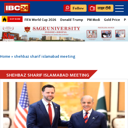
Follow
लाइव टीवी
FIFA World Cup 2026
Donald Trump
PM Modi
Gold Price
Pe
HOT NOW
Home
»
shehbaz sharif islamabad meeting
SHEHBAZ SHARIF ISLAMABAD MEETING