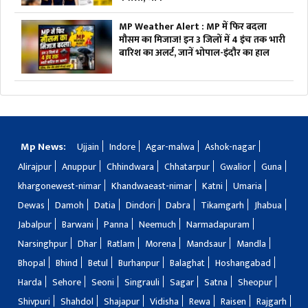
MP Weather Alert : MP में फिर बदला
मौसम का मिजाज! इन 3 जिलों में 4 इंच तक भारी
बारिश का अलर्ट, जानें भोपाल-इंदौर का हाल
Mp News:
Ujjain
Indore
Agar-malwa
Ashok-nagar
Alirajpur
Anuppur
Chhindwara
Chhatarpur
Gwalior
Guna
khargonewest-nimar
Khandwaeast-nimar
Katni
Umaria
Dewas
Damoh
Datia
Dindori
Dabra
Tikamgarh
Jhabua
Jabalpur
Barwani
Panna
Neemuch
Narmadapuram
Narsinghpur
Dhar
Ratlam
Morena
Mandsaur
Mandla
Bhopal
Bhind
Betul
Burhanpur
Balaghat
Hoshangabad
Harda
Sehore
Seoni
Singrauli
Sagar
Satna
Sheopur
Shivpuri
Shahdol
Shajapur
Vidisha
Rewa
Raisen
Rajgarh