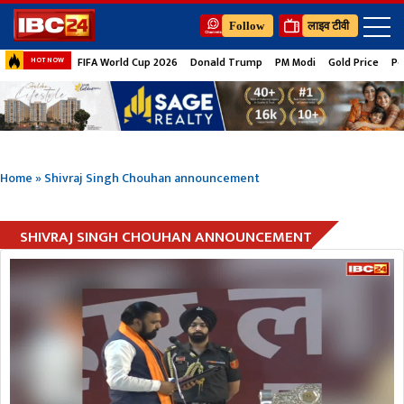
Follow
लाइव टीवी
FIFA World Cup 2026
Donald Trump
PM Modi
Gold Price
Pe
HOT NOW
Home
»
Shivraj Singh Chouhan announcement
SHIVRAJ SINGH CHOUHAN ANNOUNCEMENT