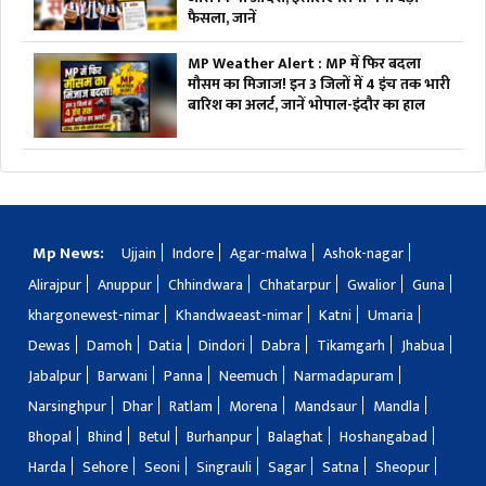
फैसला, जानें
MP Weather Alert : MP में फिर बदला
मौसम का मिजाज! इन 3 जिलों में 4 इंच तक भारी
बारिश का अलर्ट, जानें भोपाल-इंदौर का हाल
Mp News:
Ujjain
Indore
Agar-malwa
Ashok-nagar
Alirajpur
Anuppur
Chhindwara
Chhatarpur
Gwalior
Guna
khargonewest-nimar
Khandwaeast-nimar
Katni
Umaria
Dewas
Damoh
Datia
Dindori
Dabra
Tikamgarh
Jhabua
Jabalpur
Barwani
Panna
Neemuch
Narmadapuram
Narsinghpur
Dhar
Ratlam
Morena
Mandsaur
Mandla
Bhopal
Bhind
Betul
Burhanpur
Balaghat
Hoshangabad
Harda
Sehore
Seoni
Singrauli
Sagar
Satna
Sheopur