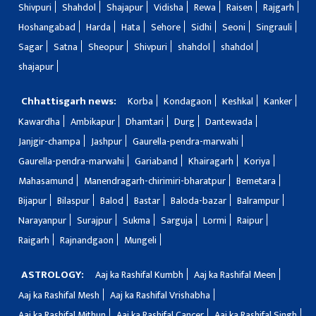
Shivpuri
Shahdol
Shajapur
Vidisha
Rewa
Raisen
Rajgarh
Hoshangabad
Harda
Hata
Sehore
Sidhi
Seoni
Singrauli
Sagar
Satna
Sheopur
Shivpuri
shahdol
shahdol
shajapur
Chhattisgarh news:
Korba
Kondagaon
Keshkal
Kanker
Kawardha
Ambikapur
Dhamtari
Durg
Dantewada
Janjgir-champa
Jashpur
Gaurella-pendra-marwahi
Gaurella-pendra-marwahi
Gariaband
Khairagarh
Koriya
Mahasamund
Manendragarh-chirimiri-bharatpur
Bemetara
Bijapur
Bilaspur
Balod
Bastar
Baloda-bazar
Balrampur
Narayanpur
Surajpur
Sukma
Sarguja
Lormi
Raipur
Raigarh
Rajnandgaon
Mungeli
ASTROLOGY:
Aaj ka Rashifal Kumbh
Aaj ka Rashifal Meen
Aaj ka Rashifal Mesh
Aaj ka Rashifal Vrishabha
Aaj ka Rashifal Mithun
Aaj ka Rashifal Cancer
Aaj ka Rashifal Singh