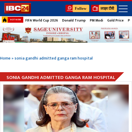
Follow
लाइव टीवी
FIFA World Cup 2026
Donald Trump
PM Modi
Gold Price
Pe
HOT NOW
Home
»
sonia gandhi admitted ganga ram hospital
SONIA GANDHI ADMITTED GANGA RAM HOSPITAL