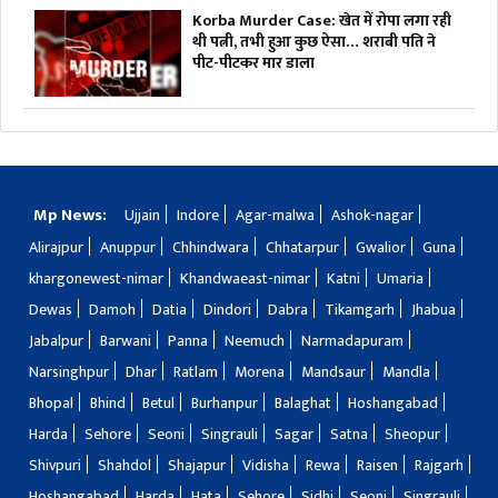
Korba Murder Case: खेत में रोपा लगा रही
थी पत्नी, तभी हुआ कुछ ऐसा… शराबी पति ने
पीट-पीटकर मार डाला
Mp News:
Ujjain
Indore
Agar-malwa
Ashok-nagar
Alirajpur
Anuppur
Chhindwara
Chhatarpur
Gwalior
Guna
khargonewest-nimar
Khandwaeast-nimar
Katni
Umaria
Dewas
Damoh
Datia
Dindori
Dabra
Tikamgarh
Jhabua
Jabalpur
Barwani
Panna
Neemuch
Narmadapuram
Narsinghpur
Dhar
Ratlam
Morena
Mandsaur
Mandla
Bhopal
Bhind
Betul
Burhanpur
Balaghat
Hoshangabad
Harda
Sehore
Seoni
Singrauli
Sagar
Satna
Sheopur
Shivpuri
Shahdol
Shajapur
Vidisha
Rewa
Raisen
Rajgarh
Hoshangabad
Harda
Hata
Sehore
Sidhi
Seoni
Singrauli