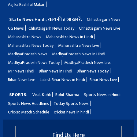
Aaj ka Rashifal Makar
State News Hindi, राज्य की ताज़ा ख़बरें:
Chhattisgarh News
CG News
Chhattisgarh News Today
Chhattisgarh News Live
Maharashtra News
Maharashtra News in Hindi
Maharashtra News Today
Maharashtra News Live
MadhyaPradesh News
MadhyaPradesh News in Hindi
MadhyaPradesh News Today
MadhyaPradesh News Live
MP News Hindi
Bihar News in Hindi
Bihar News Today
Bihar News Live
Latest Bihar News in Hindi
Bihar News Live
SPORTS:
Virat Kohli
Rohit Sharma
Sports News in Hindi
Sports News Headlines
Today Sports News
Cricket Match Schedule
cricket news in hindi
Find Us Here