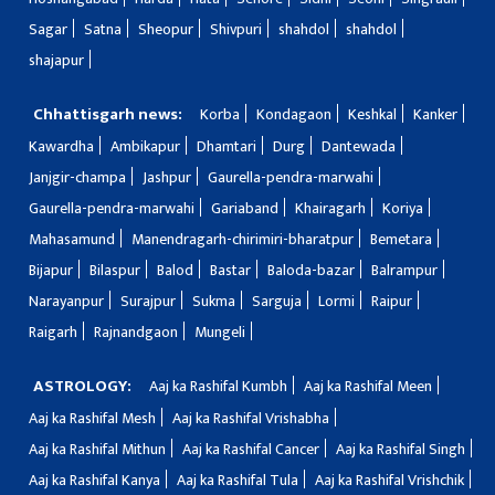
Sagar
Satna
Sheopur
Shivpuri
shahdol
shahdol
shajapur
Chhattisgarh news:
Korba
Kondagaon
Keshkal
Kanker
Kawardha
Ambikapur
Dhamtari
Durg
Dantewada
Janjgir-champa
Jashpur
Gaurella-pendra-marwahi
Gaurella-pendra-marwahi
Gariaband
Khairagarh
Koriya
Mahasamund
Manendragarh-chirimiri-bharatpur
Bemetara
Bijapur
Bilaspur
Balod
Bastar
Baloda-bazar
Balrampur
Narayanpur
Surajpur
Sukma
Sarguja
Lormi
Raipur
Raigarh
Rajnandgaon
Mungeli
ASTROLOGY:
Aaj ka Rashifal Kumbh
Aaj ka Rashifal Meen
Aaj ka Rashifal Mesh
Aaj ka Rashifal Vrishabha
Aaj ka Rashifal Mithun
Aaj ka Rashifal Cancer
Aaj ka Rashifal Singh
Aaj ka Rashifal Kanya
Aaj ka Rashifal Tula
Aaj ka Rashifal Vrishchik