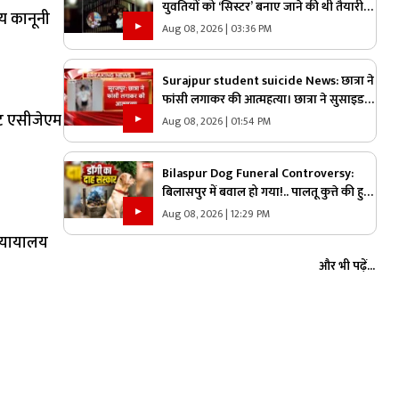
युवतियों को ‘सिस्टर’ बनाए जाने की थी तैयारी…
्य कानूनी
तभी आ धमके हिन्दू संगठन के लोग और पुलिस,
Aug 08, 2026 | 03:36 PM
स्कूल में मचा बवाल
Surajpur student suicide News: छात्रा ने
फांसी लगाकर की आत्महत्या। छात्रा ने सुसाइड
रेट एसीजेएम
नोट में माता-पिता से मांगी माफी
Aug 08, 2026 | 01:54 PM
Bilaspur Dog Funeral Controversy:
बिलासपुर में बवाल हो गया!.. पालतू कुत्ते की हुई
मौत तो लेकर पहुंचे श्मशान, किया दाह संस्कार
Aug 08, 2026 | 12:29 PM
तो शुरू हो गया हंगामा
न्यायालय
और भी पढ़ें...