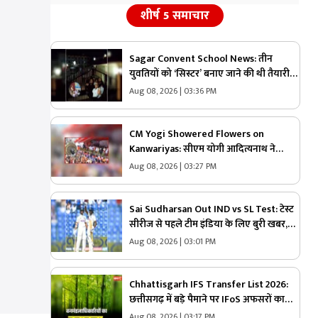
शीर्ष 5 समाचार
Sagar Convent School News: तीन
युवतियों को ‘सिस्टर’ बनाए जाने की थी तैयारी…
तभी आ धमके हिन्दू संगठन के लोग और पुलिस,
Aug 08, 2026 | 03:36 PM
स्कूल में मचा बवाल
CM Yogi Showered Flowers on
Kanwariyas: सीएम योगी आदित्यनाथ ने
कांवड़ियों पर की पुष्पवर्षा, की जनता की सुख-
Aug 08, 2026 | 03:27 PM
शांति और समृद्धि की कामना
Sai Sudharsan Out IND vs SL Test: टेस्ट
सीरीज से पहले टीम इंडिया के लिए बुरी खबर,
बुमराह के बाद अब ये मैच विनर खिलाड़ी हुआ
Aug 08, 2026 | 03:01 PM
बाहर
Chhattisgarh IFS Transfer List 2026:
छत्तीसगढ़ में बड़े पैमाने पर IFoS अफसरों का
तबादला.. भावसे जितेंद्र उपाध्याय को कटघोरा
Aug 08, 2026 | 03:17 PM