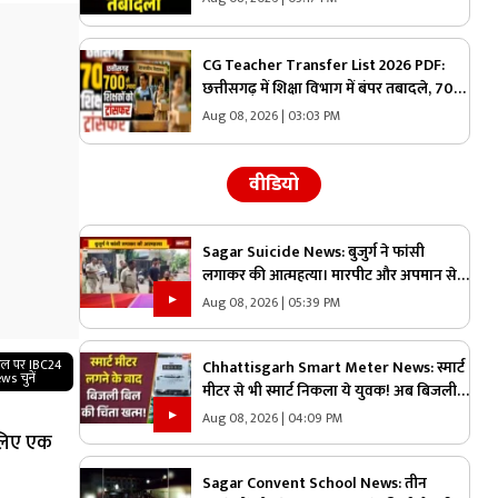
वनमंडल का जिम्मा, देखें पूरी लिस्ट
CG Teacher Transfer List 2026 PDF:
छत्तीसगढ़ में शिक्षा विभाग में बंपर तबादले, 700
से अधिक शिक्षकों-प्रधान पाठकों का ट्रांसफर
Aug 08, 2026 | 03:03 PM
लिस्ट जारी, देखिए पूरी सूची
वीडियो
Sagar Suicide News: बुजुर्ग ने फांसी
लगाकर की आत्महत्या। मारपीट और अपमान से
आहत होकर लगाई फांसी
Aug 08, 2026 | 05:39 PM
गल पर IBC24
Chhattisgarh Smart Meter News: स्मार्ट
ws चुनें
मीटर से भी स्मार्ट निकला ये युवक! अब बिजली
बिल की चिंता खत्म |
Aug 08, 2026 | 04:09 PM
 लिए एक
Sagar Convent School News: तीन