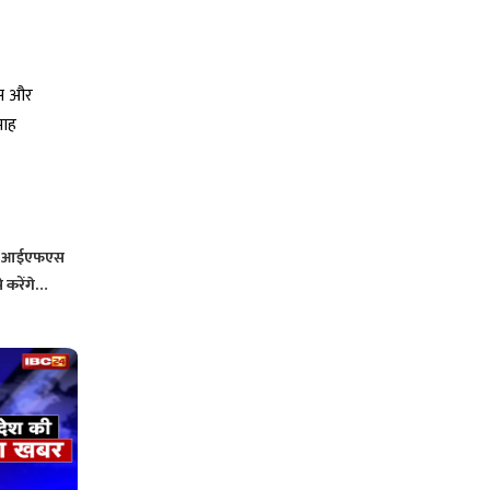
र आईएफएस
े करेंगे…