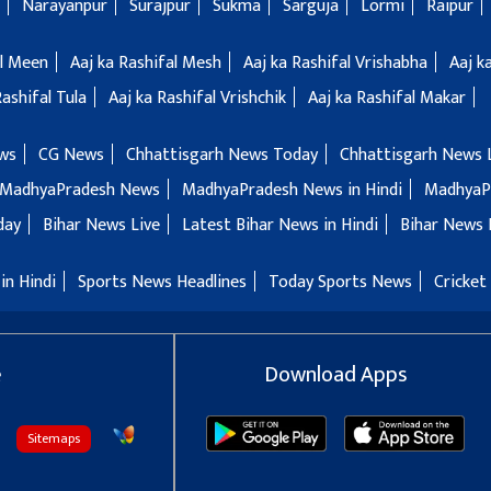
Narayanpur
Surajpur
Sukma
Sarguja
Lormi
Raipur
al Meen
Aaj ka Rashifal Mesh
Aaj ka Rashifal Vrishabha
Aaj k
Rashifal Tula
Aaj ka Rashifal Vrishchik
Aaj ka Rashifal Makar
ws
CG News
Chhattisgarh News Today
Chhattisgarh News 
MadhyaPradesh News
MadhyaPradesh News in Hindi
MadhyaP
day
Bihar News Live
Latest Bihar News in Hindi
Bihar News 
in Hindi
Sports News Headlines
Today Sports News
Cricket
e
Download Apps
Sitemaps