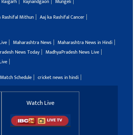
Raigarh
Rajnandgaon
Mungeli
a Rashifal Mithun
Aaj ka Rashifal Cancer
Live
Maharashtra News
Maharashtra News in Hindi
radesh News Today
MadhyaPradesh News Live
Live
 Match Schedule
cricket news in hindi
Watch Live