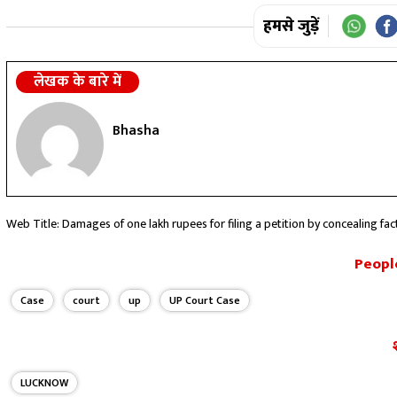
हमसे जुड़ें
लेखक के बारे में
Bhasha
Web Title: Damages of one lakh rupees for filing a petition by concealing fac
People
Case
court
up
UP Court Case
LUCKNOW