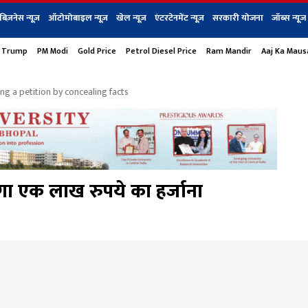
बिज़नेस न्यूज़
ऑटोमोबाइल न्यूज़
खेल न्यूज़
एंटरटेनमेंट न्यूज़
सरकारी योजना
जॉब्स न्यूज
 Trump
PM Modi
Gold Price
Petrol Diesel Price
Ram Mandir
Aaj Ka Mau
s
बिज़नेस
टेक न्यूज
धर्म
ऑटोमोबाइल
एंटरटेनम
शेयर बाज़ार
गैजेट्स न्यूज
ng a petition by concealing facts
ा एक लाख रुपये का हर्जाना