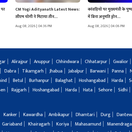
ं पर
CM Yogi Adityanath Latest News:
कांवड़ियों पर मुख्यमंत्री के पुष्प
सीएम योगी ने मिटाया तीन…
में बिना अनुमति ड्रोन…
Aug 08, 2026 | 04:36 PM
Aug 08, 2026 | 04:06 PM
gar
Alirajpur
Anuppur
Chhindwara
Chhatarpur
Gwalior
Dabra
Tikamgarh
Jhabua
Jabalpur
Barwani
Panna
hind
Betul
Burhanpur
Balaghat
Hoshangabad
Harda
S
sen
Rajgarh
Hoshangabad
Harda
Hata
Sehore
Sidhi
Kanker
Kawardha
Ambikapur
Dhamtari
Durg
Dantew
Gariaband
Khairagarh
Koriya
Mahasamund
Manendragar