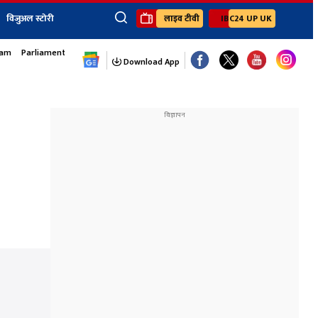
विजुअल स्टोरी
लाइव टीवी
IBC24 UP UK
sam
Parliament Monsoon Session
×
ेंट
खेल
जॉब्स न्यूज
Youtube Channels
Download App
यूथ कॉर्नर
IBC24
Ibc24 Jankarwan
IBC 24 Digital
Ibc24 Up-Uk
Ibc24 Madhya
Ibc24 Maidani
Ibc24 Sarguja
Ibc24 Bastar
Ibc24 Malwa
Ibc24 Mahakoshal