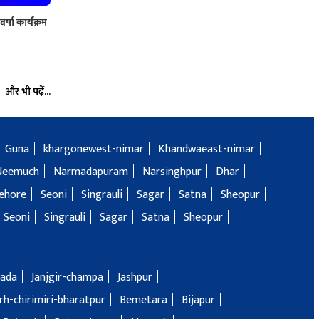
वर्षा कार्यक्रम
और भी पढ़ें...
Guna
khargonewest-nimar
Khandwaeast-nimar
Neemuch
Narmadapuram
Narsinghpur
Dhar
ehore
Seoni
Singrauli
Sagar
Satna
Sheopur
Seoni
Singrauli
Sagar
Satna
Sheopur
ada
Janjgir-champa
Jashpur
h-chirimiri-bharatpur
Bemetara
Bijapur