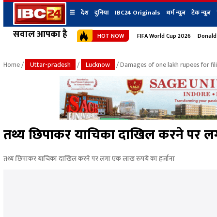
☰
देश
दुनिया
IBC24 Originals
धर्म न्यूज़
टेक न्यूज़
सवाल आपका है
HOT NOW
FIFA World Cup 2026
Donald
देश
प्रदेश न्यूज
शहर
दुनिया
IBC24 Original
छत्तीसगढ़ न्यूज
भोपाल
Home
/
Uttar-pradesh
/
Lucknow
/ Damages of one lakh rupees for fili
मध्यप्रदेश न्यूज
इंदौर
उत्तर प्रदेश न्यूज
जबलपुर
बिहार न्यूज
ग्वालियर
उत्तराखंड न्यूज
रायपुर
महाराष्ट्र न्यूज
बिलासपुर
तथ्य छिपाकर याचिका दाखिल करने पर लग
हिमाचल प्रदेश न्यूज
हरियाणा न्यूज
तथ्य छिपाकर याचिका दाखिल करने पर लगा एक लाख रुपये का हर्जाना