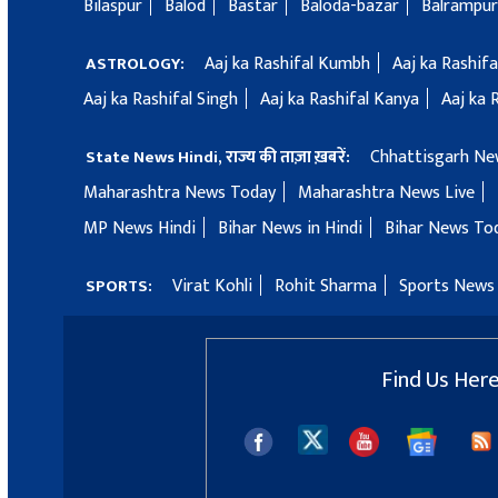
Bilaspur
Balod
Bastar
Baloda-bazar
Balrampur
Aaj ka Rashifal Kumbh
Aaj ka Rashif
ASTROLOGY:
Aaj ka Rashifal Singh
Aaj ka Rashifal Kanya
Aaj ka 
Chhattisgarh Ne
State News Hindi, राज्य की ताज़ा ख़बरें:
Maharashtra News Today
Maharashtra News Live
MP News Hindi
Bihar News in Hindi
Bihar News To
Virat Kohli
Rohit Sharma
Sports News 
SPORTS:
Find Us Her