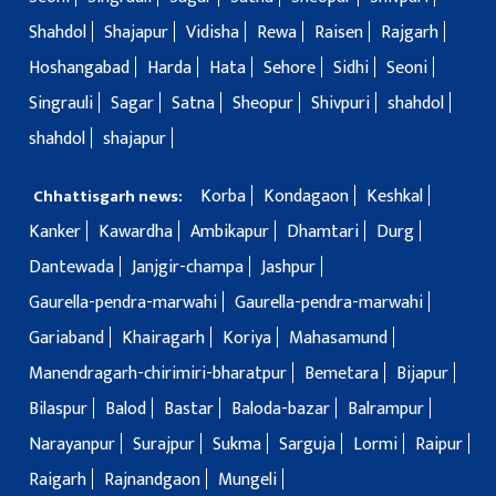
Shahdol
Shajapur
Vidisha
Rewa
Raisen
Rajgarh
Hoshangabad
Harda
Hata
Sehore
Sidhi
Seoni
Singrauli
Sagar
Satna
Sheopur
Shivpuri
shahdol
shahdol
shajapur
Korba
Kondagaon
Keshkal
Chhattisgarh news:
Kanker
Kawardha
Ambikapur
Dhamtari
Durg
Dantewada
Janjgir-champa
Jashpur
Gaurella-pendra-marwahi
Gaurella-pendra-marwahi
Gariaband
Khairagarh
Koriya
Mahasamund
Manendragarh-chirimiri-bharatpur
Bemetara
Bijapur
Bilaspur
Balod
Bastar
Baloda-bazar
Balrampur
Narayanpur
Surajpur
Sukma
Sarguja
Lormi
Raipur
Raigarh
Rajnandgaon
Mungeli