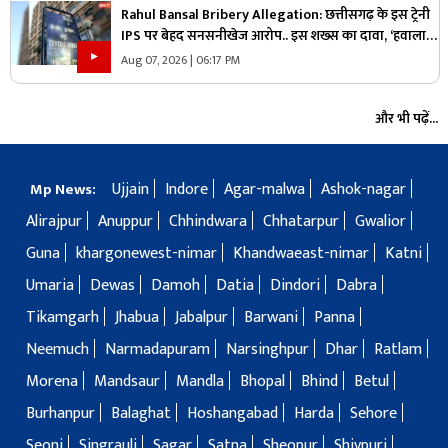
Rahul Bansal Bribery Allegation: छत्तीसगढ़ के इस ट्रेनी
IPS पर बेहद सनसनीखेज आरोप.. इस शख्स का दावा, ‘हवाला
के जरिये लिया एक करोड़ रुपये का रिश्वत’.. CBI एक्टिव
Aug 07, 2026 | 06:17 PM
और भी पढ़ें...
Ujjain
Indore
Agar-malwa
Ashok-nagar
Mp News:
Alirajpur
Anuppur
Chhindwara
Chhatarpur
Gwalior
Guna
khargonewest-nimar
Khandwaeast-nimar
Katni
Umaria
Dewas
Damoh
Datia
Dindori
Dabra
Tikamgarh
Jhabua
Jabalpur
Barwani
Panna
Neemuch
Narmadapuram
Narsinghpur
Dhar
Ratlam
Morena
Mandsaur
Mandla
Bhopal
Bhind
Betul
Burhanpur
Balaghat
Hoshangabad
Harda
Sehore
Seoni
Singrauli
Sagar
Satna
Sheopur
Shivpuri