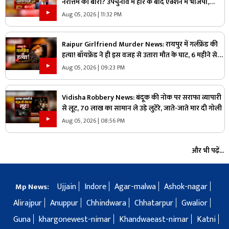
नरोत्तम की बारी? उपचुनाव में हार के बाद एक्शन में भाजपा,
लोकल बॉडी की सफाई के बाद असली निशाने पर कौन?
Aug 05, 2026 | 11:32 PM
Raipur Girlfriend Murder News: रायपुर में गर्लफ्रेंड की
हत्या! बॉयफ्रेंड ने ही इस वजह से उतारा मौत के घाट, 6 महीने से
रह रहे थे लिव इन में
Aug 05, 2026 | 09:23 PM
Vidisha Robbery News: बंदूक की नोक पर सराफा व्यापारी
से लूट, 70 लाख का सामान ले उड़े लुटेरे, जाते-जाते मार दी गोली
Aug 05, 2026 | 08:56 PM
और भी पढ़ें...
Ujjain
Indore
Agar-malwa
Ashok-nagar
Mp News:
Alirajpur
Anuppur
Chhindwara
Chhatarpur
Gwalior
Guna
khargonewest-nimar
Khandwaeast-nimar
Katni