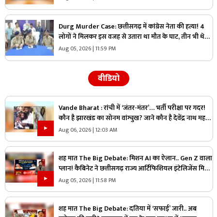
Durg Murder Case: छत्तीसगढ़ में कांग्रेस नेता की हत्या! 4
लोगों ने मिलकर इस वजह से उतारा था मौत के घाट, तीन भी थे
वारदात में शामिल
Aug 05, 2026 | 11:59 PM
वीडियो
Vande Bharat : रांची में ‘जंतर-मंतर’… भर्ती परीक्षा पर गदर!
कौन है झारखंड का सोनम वांग्चुख? जाने कौन है देवेंद्र नाथ महतो
?
Aug 06, 2026 | 12:03 AM
शह मात The Big Debate: मिशन AI का ऐलान.. Gen Z वाला
प्लान! कैबिनेट ने छत्तीसगढ़ राज्य आर्टिफिशियल इंटेलिजेंस मिशन
को दी मंजूरी, क्या Gen Z को ध्यान में रखकर तैयार किया गया
Aug 05, 2026 | 11:58 PM
प्लान?
शह मात The Big Debate: दतिया में ‘सफाई’ जारी.. अब