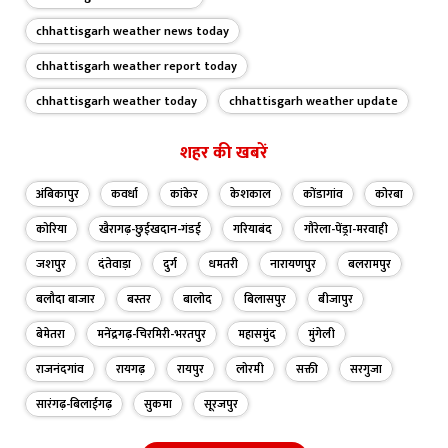
chhattisgarh weather news today
chhattisgarh weather report today
chhattisgarh weather today
chhattisgarh weather update
शहर की खबरें
अंबिकापुर
कवर्धा
कांकेर
केशकाल
कोंडागांव
कोरबा
कोरिया
खैरागढ़-छुईखदान-गंडई
गरियाबंद
गौरेला-पेंड्रा-मरवाही
जशपुर
दंतेवाड़ा
दुर्ग
धमतरी
नारायणपुर
बलरामपुर
बलौदा बाजार
बस्तर
बालोद
बिलासपुर
बीजापुर
बेमेतरा
मनेंद्रगढ़-चिरमिरी-भरतपुर
महासमुंद
मुंगेली
राजनंदगांव
रायगढ़
रायपुर
लोरमी
सक्ती
सरगुजा
सारंगढ़-बिलाईगढ़
सुकमा
सूरजपुर