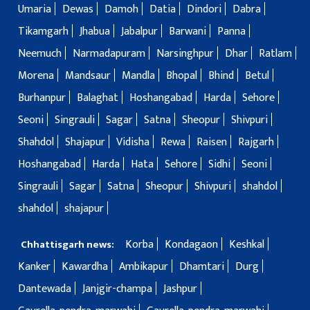
Umaria
Dewas
Damoh
Datia
Dindori
Dabra
Tikamgarh
Jhabua
Jabalpur
Barwani
Panna
Neemuch
Narmadapuram
Narsinghpur
Dhar
Ratlam
Morena
Mandsaur
Mandla
Bhopal
Bhind
Betul
Burhanpur
Balaghat
Hoshangabad
Harda
Sehore
Seoni
Singrauli
Sagar
Satna
Sheopur
Shivpuri
Shahdol
Shajapur
Vidisha
Rewa
Raisen
Rajgarh
Hoshangabad
Harda
Hata
Sehore
Sidhi
Seoni
Singrauli
Sagar
Satna
Sheopur
Shivpuri
shahdol
shahdol
shajapur
Korba
Kondagaon
Keshkal
Chhattisgarh news:
Kanker
Kawardha
Ambikapur
Dhamtari
Durg
Dantewada
Janjgir-champa
Jashpur