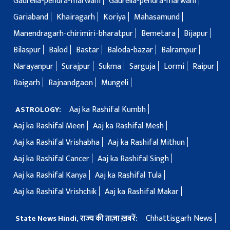
Gaurella-pendra-marwahi
Gaurella-pendra-marwahi
Gariaband
Khairagarh
Koriya
Mahasamund
Manendragarh-chirimiri-bharatpur
Bemetara
Bijapur
Bilaspur
Balod
Bastar
Baloda-bazar
Balrampur
Narayanpur
Surajpur
Sukma
Sarguja
Lormi
Raipur
Raigarh
Rajnandgaon
Mungeli
Aaj ka Rashifal Kumbh
ASTROLOGY:
Aaj ka Rashifal Meen
Aaj ka Rashifal Mesh
Aaj ka Rashifal Vrishabha
Aaj ka Rashifal Mithun
Aaj ka Rashifal Cancer
Aaj ka Rashifal Singh
Aaj ka Rashifal Kanya
Aaj ka Rashifal Tula
Aaj ka Rashifal Vrishchik
Aaj ka Rashifal Makar
Chhattisgarh News
State News Hindi, राज्य की ताज़ा ख़बरें: