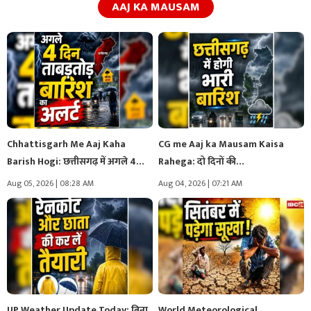
AAJ KA MAUSAM
Chhattisgarh Me Aaj Kaha
CG me Aaj ka Mausam Kaisa
Barish Hogi: छत्तीसगढ़ में अगले 4…
Rahega: दो दिनों की…
Aug 05, 2026 | 08:28 AM
Aug 04, 2026 | 07:21 AM
UP Weather Update Today: बिना
World Meteorological