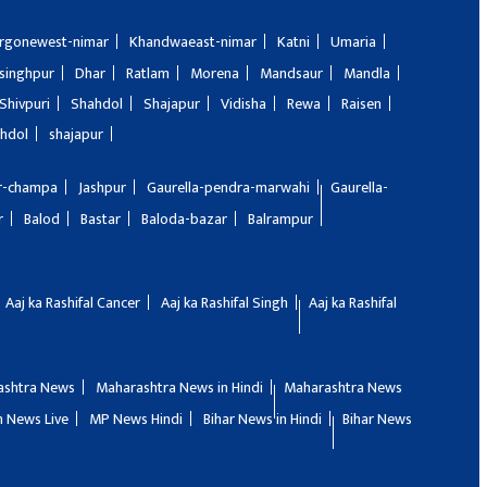
rgonewest-nimar
Khandwaeast-nimar
Katni
Umaria
singhpur
Dhar
Ratlam
Morena
Mandsaur
Mandla
Shivpuri
Shahdol
Shajapur
Vidisha
Rewa
Raisen
hdol
shajapur
ir-champa
Jashpur
Gaurella-pendra-marwahi
Gaurella-
r
Balod
Bastar
Baloda-bazar
Balrampur
Aaj ka Rashifal Cancer
Aaj ka Rashifal Singh
Aaj ka Rashifal
ashtra News
Maharashtra News in Hindi
Maharashtra News
 News Live
MP News Hindi
Bihar News in Hindi
Bihar News