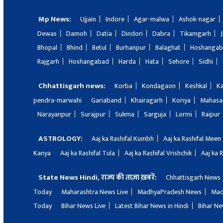
Mp News:
Ujjain
Indore
Agar-malwa
Ashok-nagar
Dewas
Damoh
Datia
Dindori
Dabra
Tikamgarh
Bhopal
Bhind
Betul
Burhanpur
Balaghat
Hoshanga
Rajgarh
Hoshangabad
Harda
Hata
Sehore
Sidhi
Chhattisgarh news:
Korba
Kondagaon
Keshkal
K
pendra-marwahi
Gariaband
Khairagarh
Koriya
Mahas
Narayanpur
Surajpur
Sukma
Sarguja
Lormi
Raipur
ASTROLOGY:
Aaj ka Rashifal Kumbh
Aaj ka Rashifal Meen
Kanya
Aaj ka Rashifal Tula
Aaj ka Rashifal Vrishchik
Aaj ka 
State News Hindi, राज्य की ताज़ा ख़बरें:
Chhattisgarh News
Today
Maharashtra News Live
MadhyaPradesh News
Mad
Today
Bihar News Live
Latest Bihar News in Hindi
Bihar Ne