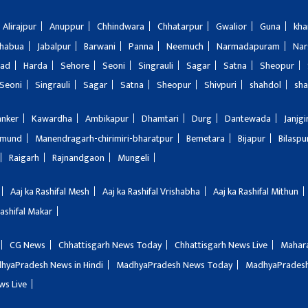
Alirajpur
Anuppur
Chhindwara
Chhatarpur
Gwalior
Guna
kha
Jhabua
Jabalpur
Barwani
Panna
Neemuch
Narmadapuram
Nar
bad
Harda
Sehore
Seoni
Singrauli
Sagar
Satna
Sheopur
Seoni
Singrauli
Sagar
Satna
Sheopur
Shivpuri
shahdol
sha
anker
Kawardha
Ambikapur
Dhamtari
Durg
Dantewada
Janjg
amund
Manendragarh-chirimiri-bharatpur
Bemetara
Bijapur
Bilaspu
Raigarh
Rajnandgaon
Mungeli
Aaj ka Rashifal Mesh
Aaj ka Rashifal Vrishabha
Aaj ka Rashifal Mithun
Rashifal Makar
CG News
Chhattisgarh News Today
Chhattisgarh News Live
Mahar
hyaPradesh News in Hindi
MadhyaPradesh News Today
MadhyaPradesh
ws Live