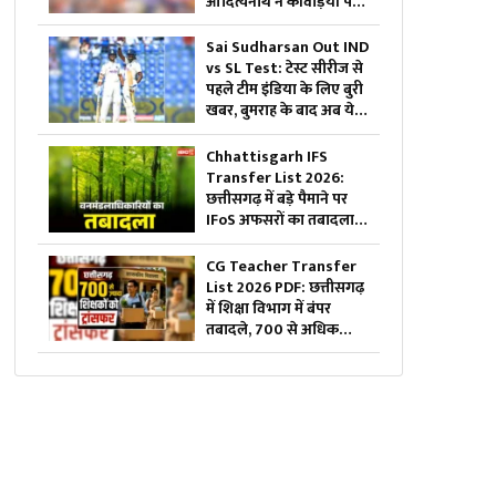
आदित्यनाथ ने कांवड़ियों पर
की पुष्पवर्षा, की जनता की
सुख-शांति और समृद्धि की
Sai Sudharsan Out IND
कामना
vs SL Test: टेस्ट सीरीज से
पहले टीम इंडिया के लिए बुरी
खबर, बुमराह के बाद अब ये
मैच विनर खिलाड़ी हुआ बाहर
Chhattisgarh IFS
Transfer List 2026:
छत्तीसगढ़ में बड़े पैमाने पर
IFoS अफसरों का तबादला..
भावसे जितेंद्र उपाध्याय को
कटघोरा वनमंडल का जिम्मा,
CG Teacher Transfer
देखें पूरी लिस्ट
List 2026 PDF: छत्तीसगढ़
में शिक्षा विभाग में बंपर
तबादले, 700 से अधिक
शिक्षकों-प्रधान पाठकों का
ट्रांसफर लिस्ट जारी, देखिए
पूरी सूची