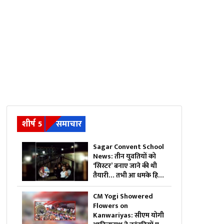
शीर्ष 5
समाचार
Sagar Convent School
News: तीन युवतियों को
‘सिस्टर’ बनाए जाने की थी
तैयारी… तभी आ धमके हिन्दू
संगठन के लोग और पुलिस,
स्कूल में मचा बवाल
CM Yogi Showered
Flowers on
Kanwariyas: सीएम योगी