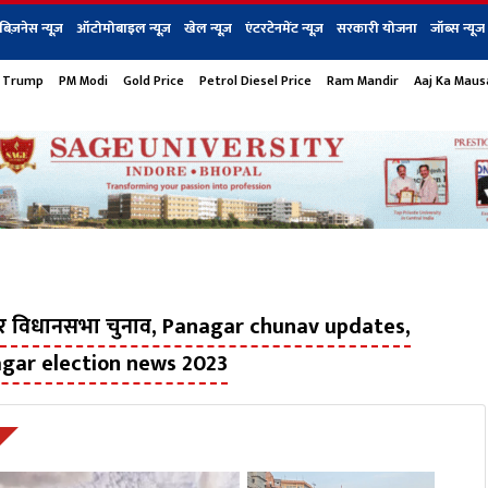
बिज़नेस न्यूज़
ऑटोमोबाइल न्यूज़
खेल न्यूज़
एंटरटेनमेंट न्यूज़
सरकारी योजना
जॉब्स न्यूज
 Trump
PM Modi
Gold Price
Petrol Diesel Price
Ram Mandir
Aaj Ka Mau
s
बिज़नेस
टेक न्यूज
धर्म
ऑटोमोबाइल
एंटरटेनम
शेयर बाज़ार
गैजेट्स न्यूज
र विधानसभा चुनाव, Panagar chunav updates,
agar election news 2023