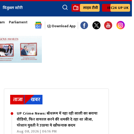
विजुअल स्टोरी
लाइव टीवी
IBC24 UP UK
×
sam
Parliament Monsoon Session
ेंट
खेल
जॉब्स न्यूज
Youtube Channels
Download App
यूथ कॉर्नर
IBC24
Ibc24 Jankarwan
IBC 24 Digital
Ibc24 Up-Uk
Ibc24 Madhya
Ibc24 Maidani
Ibc24 Sarguja
Ibc24 Bastar
Ibc24 Malwa
ताजा
खबर
Ibc24 Mahakoshal
UP Crime News: बॉथरूम में नहा रही साली का बनाया
वीडियो, फिर वायरल करने की धमकी दे रहा था जीजा,
परेशान युवती ने उठाया ये खौफनाक कदम
Aug 08, 2026 | 06:16 PM