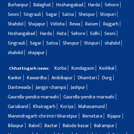
Burhanpur
Balaghat
Hoshangabad
Harda
Sehore
Seoni
Singrauli
Sagar
Satna
Sheopur
Shivpuri
Shahdol
Shajapur
Vidisha
Rewa
Raisen
Rajgarh
Hoshangabad
Harda
Hata
Sehore
Sidhi
Seoni
Singrauli
Sagar
Satna
Sheopur
Shivpuri
shahdol
shahdol
shajapur
Korba
Kondagaon
Keshkal
Chhattisgarh news:
Kanker
Kawardha
Ambikapur
Dhamtari
Durg
Dantewada
Janjgir-champa
Jashpur
Gaurella-pendra-marwahi
Gaurella-pendra-marwahi
Gariaband
Khairagarh
Koriya
Mahasamund
Manendragarh-chirimiri-bharatpur
Bemetara
Bijapur
Bilaspur
Balod
Bastar
Baloda-bazar
Balrampur