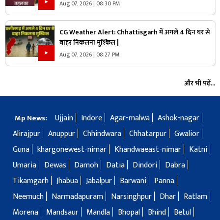
Aug 07, 2026 | 08:30 PM
CG Weather Alert: Chhattisgarh में अगले 4 दिन घर से
बाहर निकलना मुश्किल |
Aug 07, 2026 | 08:27 PM
और भी पढ़ें...
Ujjain
Indore
Agar-malwa
Ashok-nagar
Mp News:
Alirajpur
Anuppur
Chhindwara
Chhatarpur
Gwalior
Guna
khargonewest-nimar
Khandwaeast-nimar
Katni
Umaria
Dewas
Damoh
Datia
Dindori
Dabra
Tikamgarh
Jhabua
Jabalpur
Barwani
Panna
Neemuch
Narmadapuram
Narsinghpur
Dhar
Ratlam
Morena
Mandsaur
Mandla
Bhopal
Bhind
Betul