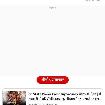
शीर्ष 5 समाचार
CG State Power Company Vacancy 2026: छत्तीसगढ़ में
सरकारी नौकरियों की बहार.. इस विभाग ने 1235 पदों पर बम्पर
भर्ती, डाटा एंट्री ऑपरेटर के ही 400 पद
Aug 07, 2026 | 09:58 PM