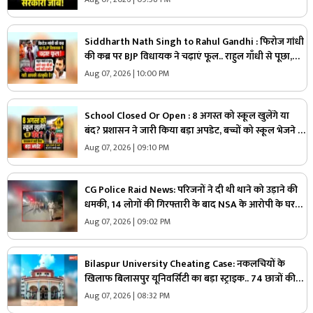
Siddharth Nath Singh to Rahul Gandhi : फिरोज गांधी
की कब्र पर BJP विधायक ने चढ़ाएं फूल.. राहुल गाँधी से पूछा,
“अपने दादा जी को क्यों नहीं पूजते, यही आपकी संस्कृति है?”
Aug 07, 2026 | 10:00 PM
School Closed Or Open : 8 अगस्त को स्कूल खुलेंगे या
बंद? प्रशासन ने जारी किया बड़ा अपडेट, बच्चों को स्कूल भेजने से
पहले जरूर पढ़ लें ये खबर
Aug 07, 2026 | 09:10 PM
CG Police Raid News: परिजनों ने दी थी थाने को उड़ाने की
धमकी, 14 लोगों की गिरफ्तारी के बाद NSA के आरोपी के घर
पुलिस ने मारा छापा, जांच में मिली ये चौंकाने वाली चीज
Aug 07, 2026 | 09:02 PM
Bilaspur University Cheating Case: नकलचियों के
खिलाफ बिलासपुर यूनिवर्सिटी का बड़ा स्ट्राइक.. 74 छात्रों की
परीक्षा रद्द, 45 हजार से ज्यादा छात्रों ने दी थी परीक्षा..
Aug 07, 2026 | 08:32 PM