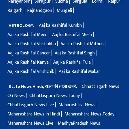
Narayanpur
Surajpur
Sukma
Sarguja
Lormi
Raipur
Raigarh
Rajnandgaon
Mungeli
Aaj ka Rashifal Kumbh
ASTROLOGY:
Aaj ka Rashifal Meen
Aaj ka Rashifal Mesh
Aaj ka Rashifal Vrishabha
Aaj ka Rashifal Mithun
Aaj ka Rashifal Cancer
Aaj ka Rashifal Singh
Aaj ka Rashifal Kanya
Aaj ka Rashifal Tula
Aaj ka Rashifal Vrishchik
Aaj ka Rashifal Makar
Chhattisgarh News
State News Hindi, राज्य की ताज़ा ख़बरें:
CG News
Chhattisgarh News Today
Chhattisgarh News Live
Maharashtra News
Maharashtra News in Hindi
Maharashtra News Today
Maharashtra News Live
MadhyaPradesh News