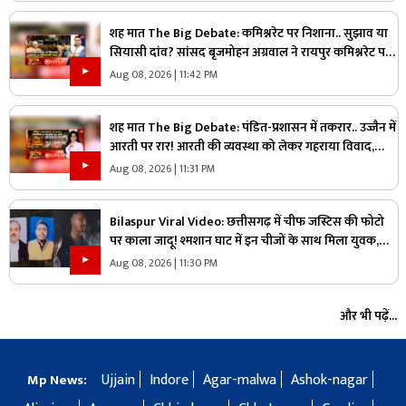
शह मात The Big Debate: कमिश्नरेट पर निशाना.. सुझाव या
सियासी दांव? सांसद बृजमोहन अग्रवाल ने रायपुर कमिश्नरेट पर
उठाए सवाल, क्या वाकई में सिस्टम में सुधार की है जरूरत
Aug 08, 2026 | 11:42 PM
शह मात The Big Debate: पंडित-प्रशासन में तकरार.. उज्जैन में
आरती पर रार! आरती की व्यवस्था को लेकर गहराया विवाद,
आरती के अधिकार को लेकर क्यों उग्र हुए पंडित?
Aug 08, 2026 | 11:31 PM
Bilaspur Viral Video: छत्तीसगढ़ में चीफ जस्टिस की फोटो
पर काला जादू! श्मशान घाट में इन चीजों के साथ मिला युवक,
देखिए ये पूरा वीडियो
Aug 08, 2026 | 11:30 PM
और भी पढ़ें...
Ujjain
Indore
Agar-malwa
Ashok-nagar
Mp News: