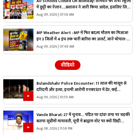
All Schools Closed On Monday: सोमवार को सभी स्कूलों
में छुट्टी का ऐलान….प्रशासन ने जारी किया आदेश, इसलिए लिया
गया बड़ा फैसला, जानें
Aug 09, 2026 | 07:58 AM
MP Weather Alert : MP में फिर बदला मौसम का मिजाज!
इन 3 जिलों में 4 इंच तक भारी बारिश का अलर्ट, जानें भोपाल-
इंदौर का हाल
Aug 09, 2026 | 07:48 AM
वीडियो
Bulandshahr Police Encounter: 11 साल की मासूम से
दरिंदगी और हत्या, इनामी आरोपी एनकाउंटर में ढेर, कई
पुलिसकर्मी भी घायल
Aug 09, 2026 | 10:59 AM
Vande Bharat: 27 में चुनाव… पंडित पर दांव! सपा पर भड़की
बसपा सुप्रीमों मायावती, यूपी में ब्राह्मण वोट पर क्यों छिड़ी
महाभारत?
Aug 08, 2026 | 11:58 PM