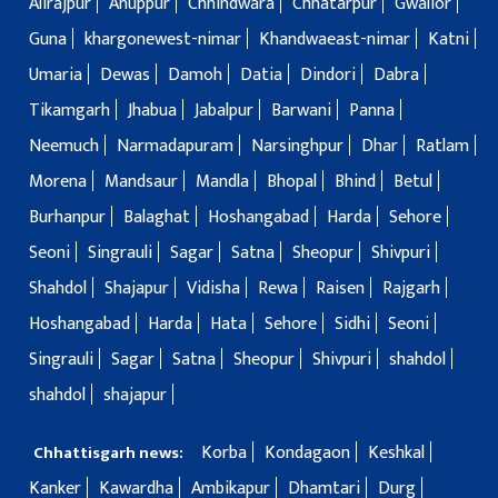
Alirajpur
Anuppur
Chhindwara
Chhatarpur
Gwalior
Guna
khargonewest-nimar
Khandwaeast-nimar
Katni
Umaria
Dewas
Damoh
Datia
Dindori
Dabra
Tikamgarh
Jhabua
Jabalpur
Barwani
Panna
Neemuch
Narmadapuram
Narsinghpur
Dhar
Ratlam
Morena
Mandsaur
Mandla
Bhopal
Bhind
Betul
Burhanpur
Balaghat
Hoshangabad
Harda
Sehore
Seoni
Singrauli
Sagar
Satna
Sheopur
Shivpuri
Shahdol
Shajapur
Vidisha
Rewa
Raisen
Rajgarh
Hoshangabad
Harda
Hata
Sehore
Sidhi
Seoni
Singrauli
Sagar
Satna
Sheopur
Shivpuri
shahdol
shahdol
shajapur
Korba
Kondagaon
Keshkal
Chhattisgarh news:
Kanker
Kawardha
Ambikapur
Dhamtari
Durg