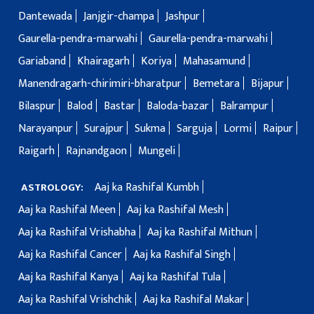
Dantewada
Janjgir-champa
Jashpur
Gaurella-pendra-marwahi
Gaurella-pendra-marwahi
Gariaband
Khairagarh
Koriya
Mahasamund
Manendragarh-chirimiri-bharatpur
Bemetara
Bijapur
Bilaspur
Balod
Bastar
Baloda-bazar
Balrampur
Narayanpur
Surajpur
Sukma
Sarguja
Lormi
Raipur
Raigarh
Rajnandgaon
Mungeli
Aaj ka Rashifal Kumbh
ASTROLOGY:
Aaj ka Rashifal Meen
Aaj ka Rashifal Mesh
Aaj ka Rashifal Vrishabha
Aaj ka Rashifal Mithun
Aaj ka Rashifal Cancer
Aaj ka Rashifal Singh
Aaj ka Rashifal Kanya
Aaj ka Rashifal Tula
Aaj ka Rashifal Vrishchik
Aaj ka Rashifal Makar