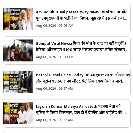
Arvind Bhutiani passes away: भाजपा के वरिष्ठ नेता और
पूर्व उपमुख्यमंत्री के भतीजे का निधन, जूझ रहे थे इस गंभीर बीमार
से, पार्टी में शोक की लहर
Aug 06, 2026 | 09:08 AM
Sonipat Viral News: पिता की मौत के बाद भी नहीं पहुंचीं 3
बेटियां, ऑनलाइन 5100 रुपए भेजकर कराया अंतिम संस्कार,
वीडियो कॉल पर बोली- “अभी और कितना टाइम लगेगा?”
Aug 06, 2026 | 09:00 AM
Petrol Diesel Price Today 06 August 2026: डीजल 89
और पेट्रोल 99.60 रुपए लीटर, पेट्रोलियम कंपनियों ने जारी
किया 6 अगस्त का रेट, जानिए आपके शहर में आज क्या है ईंधन
Aug 06, 2026 | 08:57 AM
की कीमत
Jagdish Kumar Malviya Arrested: भाजपा नेता को
पुलिस ने किया गिरफ्तार, हाल ही में बैंकॉक और थाईलैंड की
यात्रा कर पहुंचे थे भारत, जानिए क्या है पूरा मामला
Aug 06, 2026 | 08:37 AM