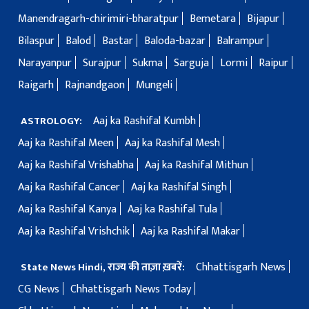
Manendragarh-chirimiri-bharatpur
Bemetara
Bijapur
Bilaspur
Balod
Bastar
Baloda-bazar
Balrampur
Narayanpur
Surajpur
Sukma
Sarguja
Lormi
Raipur
Raigarh
Rajnandgaon
Mungeli
Aaj ka Rashifal Kumbh
ASTROLOGY:
Aaj ka Rashifal Meen
Aaj ka Rashifal Mesh
Aaj ka Rashifal Vrishabha
Aaj ka Rashifal Mithun
Aaj ka Rashifal Cancer
Aaj ka Rashifal Singh
Aaj ka Rashifal Kanya
Aaj ka Rashifal Tula
Aaj ka Rashifal Vrishchik
Aaj ka Rashifal Makar
Chhattisgarh News
State News Hindi, राज्य की ताज़ा ख़बरें:
CG News
Chhattisgarh News Today