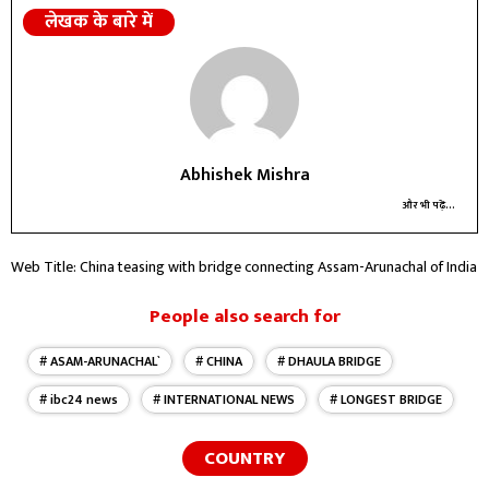
लेखक के बारे में
Abhishek Mishra
और भी पढ़ें...
Web Title: China teasing with bridge connecting Assam-Arunachal of India
People also search for
# ASAM-ARUNACHAL`
# CHINA
# DHAULA BRIDGE
# ibc24 news
# INTERNATIONAL NEWS
# LONGEST BRIDGE
COUNTRY