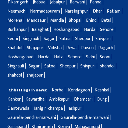
Tikamgarh
Jhabua
Jabalpur
Barwani
Panna
Neemuch
Narmadapuram
Narsinghpur
Dhar
Ratlam
Morena
Mandsaur
Mandla
Bhopal
Bhind
Betul
Burhanpur
Balaghat
Hoshangabad
Harda
Sehore
Seoni
Singrauli
Sagar
Satna
Sheopur
Shivpuri
Shahdol
Shajapur
Vidisha
Rewa
Raisen
Rajgarh
Hoshangabad
Harda
Hata
Sehore
Sidhi
Seoni
Singrauli
Sagar
Satna
Sheopur
Shivpuri
shahdol
shahdol
shajapur
Korba
Kondagaon
Keshkal
Chhattisgarh news:
Kanker
Kawardha
Ambikapur
Dhamtari
Durg
Dantewada
Janjgir-champa
Jashpur
Gaurella-pendra-marwahi
Gaurella-pendra-marwahi
Gariaband
Khairagarh
Koriya
Mahasamund