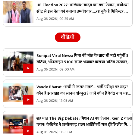
UP Election 2027: अखिलेश यादव का बड़ा ऐलान, अयोध्या
सीट से इस नेता को बनाया उम्मीदवार….रह चुके है मिनिस्टर,
जानिए कैसा रहा उनका राजनीतिक करियर
Aug 06, 2026 | 09:25 AM
वीडियो
Sonipat Viral News: पिता की मौत के बाद भी नहीं पहुंचीं 3
बेटियां, ऑनलाइन 5100 रुपए भेजकर कराया अंतिम संस्कार,
वीडियो कॉल पर बोली- “अभी और कितना टाइम लगेगा?”
Aug 06, 2026 | 09:00 AM
Vande Bharat : रांची में ‘जंतर-मंतर’… भर्ती परीक्षा पर गदर!
कौन है झारखंड का सोनम वांग्चुख? जाने कौन है देवेंद्र नाथ महतो
?
Aug 06, 2026 | 12:03 AM
शह मात The Big Debate: मिशन AI का ऐलान.. Gen Z वाला
प्लान! कैबिनेट ने छत्तीसगढ़ राज्य आर्टिफिशियल इंटेलिजेंस मिशन
को दी मंजूरी, क्या Gen Z को ध्यान में रखकर तैयार किया गया
Aug 05, 2026 | 11:58 PM