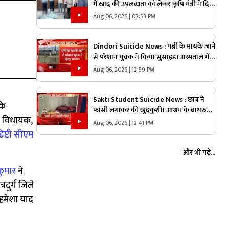
में खाद की उपलब्धता को लेकर कृषि मंत्री ने दिया
बड़ा अपडेट, अधिकारियों को दिए ये निर्देश,
Aug 06, 2026 | 02:53 PM
कहा- कालाबाजारी बर्दाश्त नहीं होगी
Dindori Suicide News : पत्नी के मायके जाने
से परेशान युवक ने किया सुसाइड। अस्पताल में
इलाज के दौरान युवक की मौत
Aug 06, 2026 | 12:59 PM
Sakti Student Suicide News : छात्र ने
के
फांसी लगाकर की खुदकुशी। आश्रम के बाथरुम
से विधायक,
में फांसी लगाकर की खुदकुशी
Aug 06, 2026 | 12:41 PM
िप्टी सीएम
और भी पढ़ें...
कुमार
ने
दुर्ग जिले
न हमेशा याद