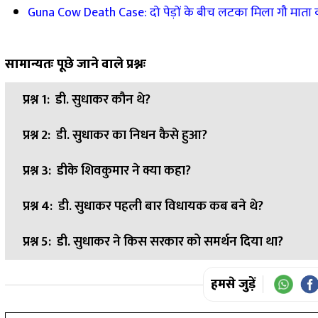
Guna Cow Death Case: दो पेड़ों के बीच लटका मिला गौ माता क
सामान्यतः पूछे जाने वाले प्रश्नः
प्रश्न 1:
डी. सुधाकर कौन थे?
प्रश्न 2:
डी. सुधाकर का निधन कैसे हुआ?
उत्तर:
डी. सुधाकर कर्नाटक के वरिष्ठ कांग्रेस नेता और हिरियूर विधा
प्रश्न 3:
डीके शिवकुमार ने क्या कहा?
उत्तर:
जानकारी के मुताबिक, फेफड़ों में संक्रमण के कारण उनका 
प्रश्न 4:
डी. सुधाकर पहली बार विधायक कब बने थे?
उत्तर:
डीके शिवकुमार ने उनके निधन पर दुख जताते हुए कहा कि डी.
प्रश्न 5:
डी. सुधाकर ने किस सरकार को समर्थन दिया था?
उत्तर:
वे साल 2004 में पहली बार कांग्रेस के टिकट पर विधायक चुने 
उत्तर:
उन्होंने बी.एस. येदियुरप्पा के नेतृत्व वाली सरकार को समर्थन दि
हमसे जुड़ें