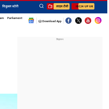
विजुअल स्टोरी
लाइव टीवी
IBC24 UP UK
sam
Parliament Monsoon Session
×
ेंट
खेल
जॉब्स न्यूज
Youtube Channels
Download App
यूथ कॉर्नर
IBC24
Ibc24 Jankarwan
IBC 24 Digital
Ibc24 Up-Uk
Ibc24 Madhya
Ibc24 Maidani
Ibc24 Sarguja
Ibc24 Bastar
Ibc24 Malwa
Ibc24 Mahakoshal