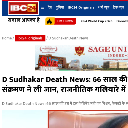
☰
देश
दुनिया
IBC24 Originals
धर्म न्यूज़
टेक न्यूज़
सवाल आपका है
HOT NOW
FIFA World Cup 2026
Donald
देश
प्रदेश न्यूज
शहर
दुनिया
IBC24 Original
छत्तीसगढ़ न्यूज
भोपाल
Home
/
Ibc24-originals
/ D Sudhakar Death News
मध्यप्रदेश न्यूज
इंदौर
उत्तर प्रदेश न्यूज
जबलपुर
बिहार न्यूज
ग्वालियर
उत्तराखंड न्यूज
रायपुर
महाराष्ट्र न्यूज
बिलासपुर
D Sudhakar Death News: 66 साल की उम्र म
हिमाचल प्रदेश न्यूज
संक्रमण ने ली जान, राजनीतिक गलियारे म
हरियाणा न्यूज
D Sudhakar Death News: 66 साल की उम्र में इस कैबिनेट मंत्री का निधन, फेफड़ों के 