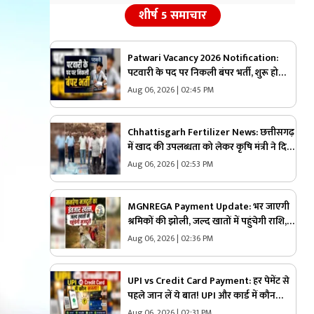
शीर्ष 5 समाचार
Patwari Vacancy 2026 Notification:
पटवारी के पद पर निकली बंपर भर्ती, शुरू हो
चुकी है आवेदन की प्रक्रिया, स्नातक पास युवाओं
Aug 06, 2026 | 02:45 PM
के लिए सुनहरा अवसर
Chhattisgarh Fertilizer News: छत्तीसगढ़
में खाद की उपलब्धता को लेकर कृषि मंत्री ने दिया
बड़ा अपडेट, अधिकारियों को दिए ये निर्देश,
Aug 06, 2026 | 02:53 PM
कहा- कालाबाजारी बर्दाश्त नहीं होगी
MGNREGA Payment Update: भर जाएगी
श्रमिकों की झोली, जल्द खातों में पहुंचेगी राशि,
सरकार ने शुरू की भुगतान प्रक्रिया
Aug 06, 2026 | 02:36 PM
UPI vs Credit Card Payment: हर पेमेंट से
पहले जान लें ये बात! UPI और कार्ड में कौन
बचाता है ज्यादा पैसा, कहीं आप अब तक गलत
Aug 06, 2026 | 02:31 PM