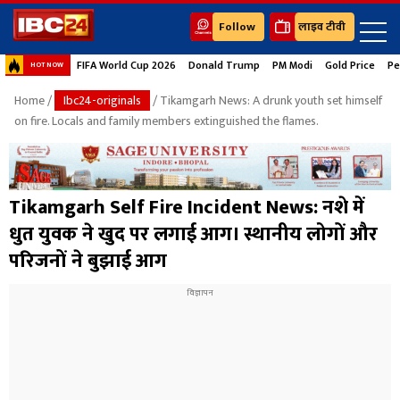
Follow
लाइव टीवी
FIFA World Cup 2026
Donald Trump
PM Modi
Gold Price
Pe
HOT NOW
Home
/
Ibc24-originals
/ Tikamgarh News: A drunk youth set himself
on fire. Locals and family members extinguished the flames.
Tikamgarh Self Fire Incident News: नशे में
धुत युवक ने खुद पर लगाई आग। स्थानीय लोगों और
परिजनों ने बुझाई आग