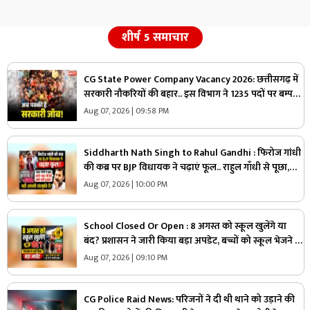
शीर्ष 5 समाचार
CG State Power Company Vacancy 2026: छत्तीसगढ़ में
सरकारी नौकरियों की बहार.. इस विभाग ने 1235 पदों पर बम्पर
भर्ती, डाटा एंट्री ऑपरेटर के ही 400 पद
Aug 07, 2026 | 09:58 PM
Siddharth Nath Singh to Rahul Gandhi : फिरोज गांधी
की कब्र पर BJP विधायक ने चढ़ाएं फूल.. राहुल गाँधी से पूछा,
“अपने दादा जी को क्यों नहीं पूजते, यही आपकी संस्कृति है?”
Aug 07, 2026 | 10:00 PM
School Closed Or Open : 8 अगस्त को स्कूल खुलेंगे या
बंद? प्रशासन ने जारी किया बड़ा अपडेट, बच्चों को स्कूल भेजने से
पहले जरूर पढ़ लें ये खबर
Aug 07, 2026 | 09:10 PM
CG Police Raid News: परिजनों ने दी थी थाने को उड़ाने की