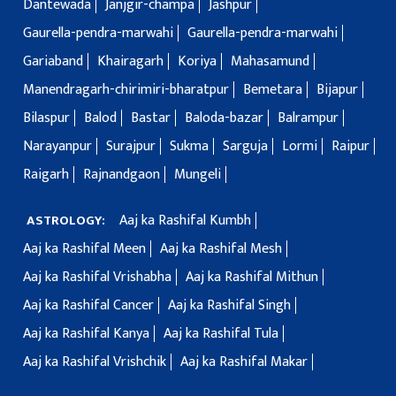
Dantewada
Janjgir-champa
Jashpur
Gaurella-pendra-marwahi
Gaurella-pendra-marwahi
Gariaband
Khairagarh
Koriya
Mahasamund
Manendragarh-chirimiri-bharatpur
Bemetara
Bijapur
Bilaspur
Balod
Bastar
Baloda-bazar
Balrampur
Narayanpur
Surajpur
Sukma
Sarguja
Lormi
Raipur
Raigarh
Rajnandgaon
Mungeli
Aaj ka Rashifal Kumbh
ASTROLOGY:
Aaj ka Rashifal Meen
Aaj ka Rashifal Mesh
Aaj ka Rashifal Vrishabha
Aaj ka Rashifal Mithun
Aaj ka Rashifal Cancer
Aaj ka Rashifal Singh
Aaj ka Rashifal Kanya
Aaj ka Rashifal Tula
Aaj ka Rashifal Vrishchik
Aaj ka Rashifal Makar