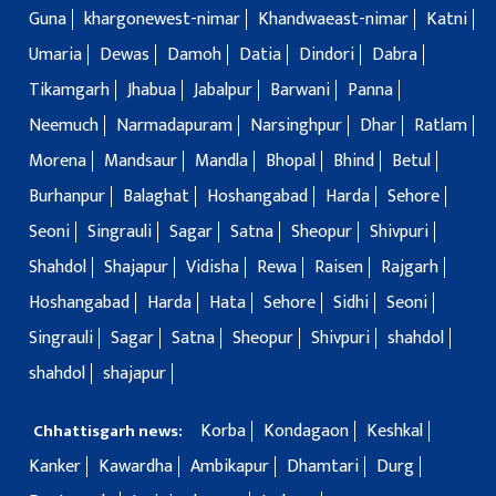
Guna
khargonewest-nimar
Khandwaeast-nimar
Katni
Umaria
Dewas
Damoh
Datia
Dindori
Dabra
Tikamgarh
Jhabua
Jabalpur
Barwani
Panna
Neemuch
Narmadapuram
Narsinghpur
Dhar
Ratlam
Morena
Mandsaur
Mandla
Bhopal
Bhind
Betul
Burhanpur
Balaghat
Hoshangabad
Harda
Sehore
Seoni
Singrauli
Sagar
Satna
Sheopur
Shivpuri
Shahdol
Shajapur
Vidisha
Rewa
Raisen
Rajgarh
Hoshangabad
Harda
Hata
Sehore
Sidhi
Seoni
Singrauli
Sagar
Satna
Sheopur
Shivpuri
shahdol
shahdol
shajapur
Korba
Kondagaon
Keshkal
Chhattisgarh news:
Kanker
Kawardha
Ambikapur
Dhamtari
Durg