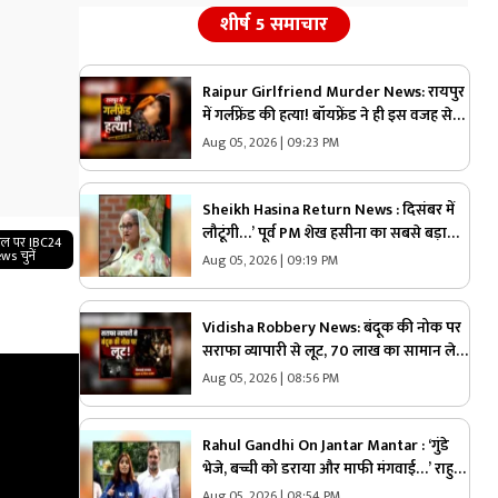
शीर्ष 5 समाचार
Raipur Girlfriend Murder News: रायपुर
में गर्लफ्रेंड की हत्या! बॉयफ्रेंड ने ही इस वजह से
उतारा मौत के घाट, 6 महीने से रह रहे थे लिव इन
Aug 05, 2026 | 09:23 PM
में
Sheikh Hasina Return News : दिसंबर में
लौटूंगी…’ पूर्व PM शेख हसीना का सबसे बड़ा
गल पर IBC24
ऐलान! प्रेस कॉन्फ्रेंस में खोले ऐसे राज, मच
ws चुनें
Aug 05, 2026 | 09:19 PM
सकता है सियासी भूचाल
Vidisha Robbery News: बंदूक की नोक पर
सराफा व्यापारी से लूट, 70 लाख का सामान ले
उड़े लुटेरे, जाते-जाते मार दी गोली
Aug 05, 2026 | 08:56 PM
Rahul Gandhi On Jantar Mantar : ‘गुंडे
भेजे, बच्ची को डराया और माफी मंगवाई…’ राहुल
गांधी का बड़ा दावा, छात्रों के साथ खोला मोर्चा
Aug 05, 2026 | 08:54 PM