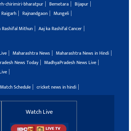
h-chirimiri-bharatpur
Bemetara
Bijapur
Raigarh
Rajnandgaon
Mungeli
a Rashifal Mithun
Aaj ka Rashifal Cancer
Live
Maharashtra News
Maharashtra News in Hindi
radesh News Today
MadhyaPradesh News Live
Live
 Match Schedule
cricket news in hindi
Watch Live