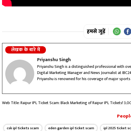
हमसे जुड़ें
लेखक के बारे में
Priyanshu Singh
Priyanshu Singh is a distinguished professional with ove
Digital Marketing Manager and News Journalist at IBC24
Priyanshu is renowned for his coverage of major sports
captivated audiences. Notably, he has also conducted int
of Chhattisgarh. With a passion for news, a commitment 
prominent name in the ever-evolving media landscape.
Web Title: Raipur IPL Ticket Scam: Black Marketing of Raipur IPL Tickets! ₹3,0
People
csk ipl tickets scam
eden garden ipl ticket scam
ipl 2025 ticket 