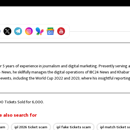
r 5 years of experience in journalism and digital marketing. Presently serving 
 News, he skillfully manages the digital operations of IBC24 News and Khabar
 events, including the World Cup 2022 and 2023, where his insightful reportin
erviews with key political figures, including the Chief Minister and Deputy Chi
to excellence, and a diverse portfolio of experiences, Priyanshu Singh contin
00 Tickets Sold for ₹6,000.
 also search for
scam
ipl 2026 ticket scam
ipl fake tickets scam
ipl match ticket 