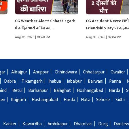
े
CG Weather Alert: Chhattisgarh
CG Accident News: छत्तीस
में 4 दिन भारी बारिश का…
Friendship Day पर दर्दन
Aug 05, 2026 | 01:48 PM
Aug 03, 2026 | 07:04 PM
gar
Alirajpur
Anuppur
Chhindwara
Chhatarpur
Gwalior
Dabra
Tikamgarh
Jhabua
Jabalpur
Barwani
Panna
hind
Betul
Burhanpur
Balaghat
Hoshangabad
Harda
S
sen
Rajgarh
Hoshangabad
Harda
Hata
Sehore
Sidhi
Kanker
Kawardha
Ambikapur
Dhamtari
Durg
Dantew