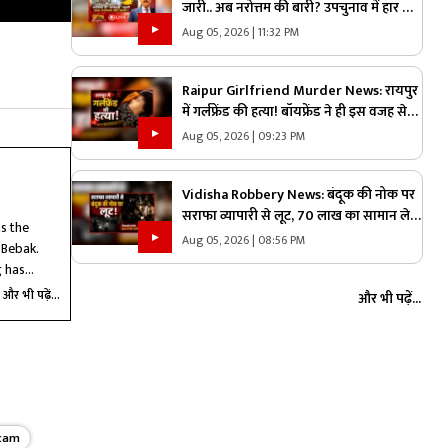
जारी.. अब नरोत्तम की बारी? उपचुनाव में हार के
बाद एक्शन में भाजपा, लोकल बॉडी की सफाई के
Aug 05, 2026 | 11:32 PM
बाद असली निशाने पर कौन?
Raipur Girlfriend Murder News: रायपुर
में गर्लफ्रेंड की हत्या! बॉयफ्रेंड ने ही इस वजह से
उतारा मौत के घाट, 6 महीने से रह रहे थे लिव इन
Aug 05, 2026 | 09:23 PM
में
Vidisha Robbery News: बंदूक की नोक पर
सराफा व्यापारी से लूट, 70 लाख का सामान ले
as the
उड़े लुटेरे, जाते-जाते मार दी गोली
Aug 05, 2026 | 08:56 PM
 Bebak.
g has
ef Minister
और भी पढ़ें...
और भी पढ़ें...
ues to be a
scam