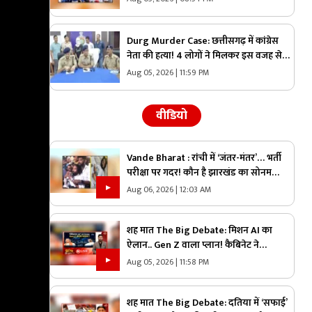
Durg Murder Case: छत्तीसगढ़ में कांग्रेस
नेता की हत्या! 4 लोगों ने मिलकर इस वजह से
उतारा था मौत के घाट, तीन भी थे वारदात में
Aug 05, 2026 | 11:59 PM
शामिल
वीडियो
Vande Bharat : रांची में ‘जंतर-मंतर’… भर्ती
परीक्षा पर गदर! कौन है झारखंड का सोनम
वांग्चुख? जाने कौन है देवेंद्र नाथ महतो ?
Aug 06, 2026 | 12:03 AM
शह मात The Big Debate: मिशन AI का
ऐलान.. Gen Z वाला प्लान! कैबिनेट ने
छत्तीसगढ़ राज्य आर्टिफिशियल इंटेलिजेंस मिशन
Aug 05, 2026 | 11:58 PM
को दी मंजूरी, क्या Gen Z को ध्यान में रखकर
तैयार किया गया प्लान?
शह मात The Big Debate: दतिया में ‘सफाई’