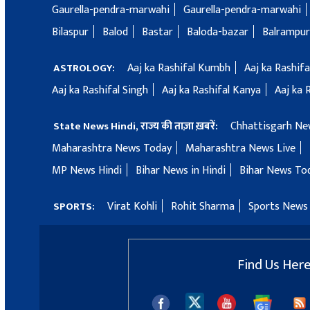
Gaurella-pendra-marwahi
Gaurella-pendra-marwahi
Bilaspur
Balod
Bastar
Baloda-bazar
Balrampur
Aaj ka Rashifal Kumbh
Aaj ka Rashif
ASTROLOGY:
Aaj ka Rashifal Singh
Aaj ka Rashifal Kanya
Aaj ka 
Chhattisgarh Ne
State News Hindi, राज्य की ताज़ा ख़बरें:
Maharashtra News Today
Maharashtra News Live
MP News Hindi
Bihar News in Hindi
Bihar News To
Virat Kohli
Rohit Sharma
Sports News 
SPORTS:
Find Us Her