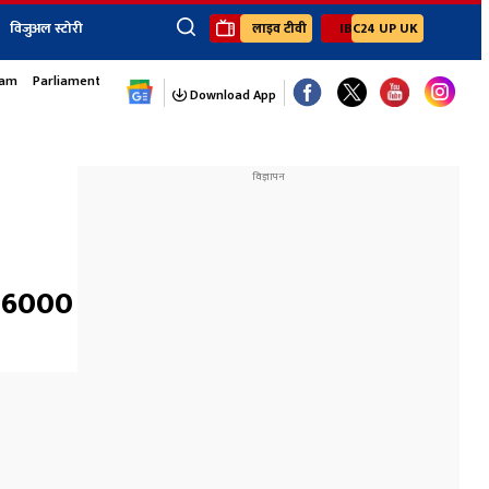
विजुअल स्टोरी
लाइव टीवी
IBC24 UP UK
sam
Parliament Monsoon Session
×
ेंट
खेल
जॉब्स न्यूज
Youtube Channels
Download App
यूथ कॉर्नर
IBC24
Ibc24 Jankarwan
IBC 24 Digital
Ibc24 Up-Uk
Ibc24 Madhya
Ibc24 Maidani
 ₹6000
Ibc24 Sarguja
Ibc24 Bastar
Ibc24 Malwa
Ibc24 Mahakoshal