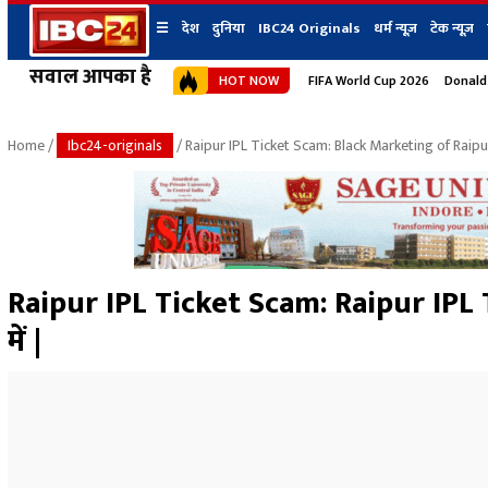
☰
देश
दुनिया
IBC24 Originals
धर्म न्यूज़
टेक न्यूज़
सवाल आपका है
HOT NOW
FIFA World Cup 2026
Donald
देश
प्रदेश न्यूज
शहर
दुनिया
IBC24 Original
छत्तीसगढ़ न्यूज
भोपाल
Home
/
Ibc24-originals
/ Raipur IPL Ticket Scam: Black Marketing of Raipur
मध्यप्रदेश न्यूज
इंदौर
उत्तर प्रदेश न्यूज
जबलपुर
बिहार न्यूज
ग्वालियर
उत्तराखंड न्यूज
रायपुर
महाराष्ट्र न्यूज
बिलासपुर
Raipur IPL Ticket Scam: Raipur IPL 
हिमाचल प्रदेश न्यूज
में |
हरियाणा न्यूज