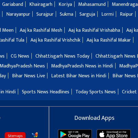
Gariaband
Khairagarh
Koriya
Mahasamund
Manendragar
Narayanpur
Surajpur
Sukma
Sarguja
Lormi
Raipur
al Meen
Aaj ka Rashifal Mesh
Aaj ka Rashifal Vrishabha
Aaj k
Rashifal Tula
Aaj ka Rashifal Vrishchik
Aaj ka Rashifal Makar
ws
CG News
Chhattisgarh News Today
Chhattisgarh News 
MadhyaPradesh News
MadhyaPradesh News in Hindi
MadhyaP
day
Bihar News Live
Latest Bihar News in Hindi
Bihar News 
in Hindi
Sports News Headlines
Today Sports News
Cricket
e
Download Apps
Sitemaps