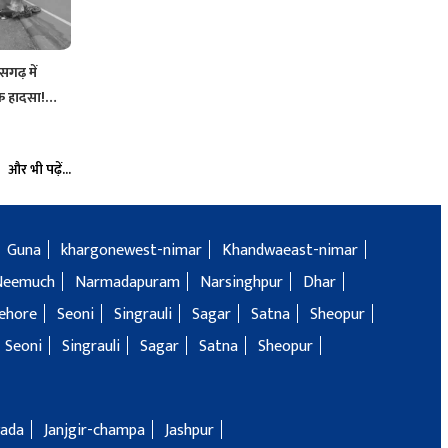
गढ़ में
ाक हादसा!…
और भी पढ़ें...
Guna
khargonewest-nimar
Khandwaeast-nimar
Neemuch
Narmadapuram
Narsinghpur
Dhar
ehore
Seoni
Singrauli
Sagar
Satna
Sheopur
Seoni
Singrauli
Sagar
Satna
Sheopur
ada
Janjgir-champa
Jashpur