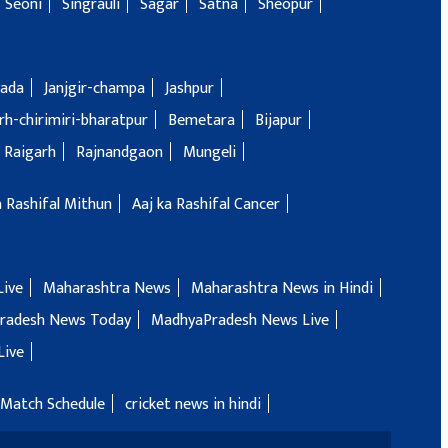
Seoni
Singrauli
Sagar
Satna
Sheopur
ada
Janjgir-champa
Jashpur
h-chirimiri-bharatpur
Bemetara
Bijapur
Raigarh
Rajnandgaon
Mungeli
a Rashifal Mithun
Aaj ka Rashifal Cancer
Live
Maharashtra News
Maharashtra News in Hindi
radesh News Today
MadhyaPradesh News Live
Live
 Match Schedule
cricket news in hindi