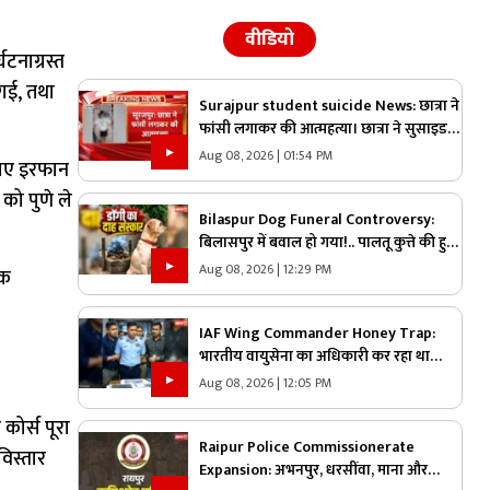
वीडियो
टनाग्रस्त
 गई, तथा
Surajpur student suicide News: छात्रा ने
फांसी लगाकर की आत्महत्या। छात्रा ने सुसाइड
नोट में माता-पिता से मांगी माफी
Aug 08, 2026 | 01:54 PM
 लिए इरफान
को पुणे ले
Bilaspur Dog Funeral Controversy:
बिलासपुर में बवाल हो गया!.. पालतू कुत्ते की हुई
मौत तो लेकर पहुंचे श्मशान, किया दाह संस्कार
Aug 08, 2026 | 12:29 PM
एक
तो शुरू हो गया हंगामा
IAF Wing Commander Honey Trap:
भारतीय वायुसेना का अधिकारी कर रहा था
पाकिस्तान के लिए जासूसी.. हनीट्रैप में फंसकर
Aug 08, 2026 | 12:05 PM
किया कुछ ऐसा जानकार रह जायेंगे हैरान
कोर्स पूरा
Raipur Police Commissionerate
विस्तार
Expansion: अभनपुर, धरसींवा, माना और