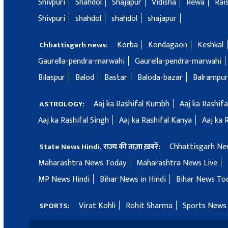
Shivpuri
Shahdol
Shajapur
Vidisha
Rewa
Rai
Shivpuri
shahdol
shahdol
shajapur
Korba
Kondagaon
Keshkal
Chhattisgarh news:
Gaurella-pendra-marwahi
Gaurella-pendra-marwahi
Bilaspur
Balod
Bastar
Baloda-bazar
Balrampur
Aaj ka Rashifal Kumbh
Aaj ka Rashif
ASTROLOGY:
Aaj ka Rashifal Singh
Aaj ka Rashifal Kanya
Aaj ka 
Chhattisgarh Ne
State News Hindi, राज्य की ताज़ा ख़बरें:
Maharashtra News Today
Maharashtra News Live
MP News Hindi
Bihar News in Hindi
Bihar News To
Virat Kohli
Rohit Sharma
Sports News 
SPORTS: