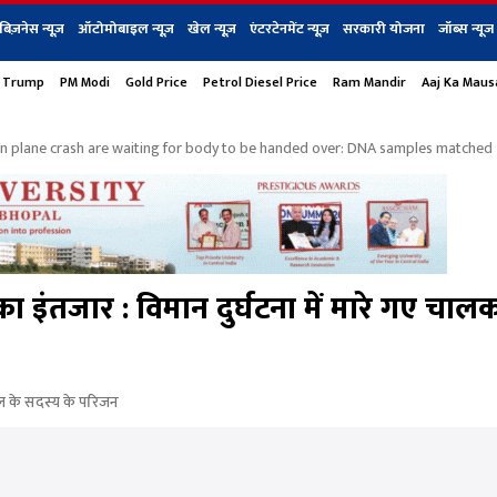
बिज़नेस न्यूज़
ऑटोमोबाइल न्यूज़
खेल न्यूज़
एंटरटेनमेंट न्यूज़
सरकारी योजना
जॉब्स न्यूज
 Trump
PM Modi
Gold Price
Petrol Diesel Price
Ram Mandir
Aaj Ka Mau
s
बिज़नेस
टेक न्यूज
धर्म
ऑटोमोबाइल
एंटरटेनम
शेयर बाज़ार
गैजेट्स न्यूज
in plane crash are waiting for body to be handed over: DNA samples matched
 का इंतजार : विमान दुर्घटना में मारे गए चा
 दल के सदस्य के परिजन