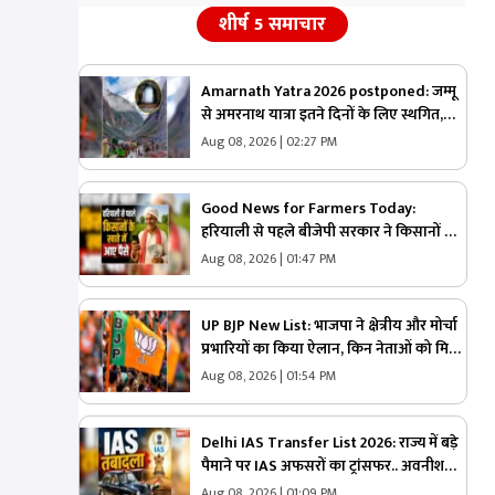
शीर्ष 5 समाचार
Amarnath Yatra 2026 postponed: जम्मू
से अमरनाथ यात्रा इतने दिनों के लिए स्थगित,
प्रशासन ने इस वजह से लिया बड़ा फैसला
Aug 08, 2026 | 02:27 PM
Good News for Farmers Today:
हरियाली से पहले बीजेपी सरकार ने किसानों को
दी कर्जमाफी की सौगात, खाते में ट्रांसफर किए
Aug 08, 2026 | 01:47 PM
पैसे, आपके खाते में आया कि नहीं? फटाफट करें
चेक
UP BJP New List: भाजपा ने क्षेत्रीय और मोर्चा
प्रभारियों का किया ऐलान, किन नेताओं को मिली
कौन-सी जिम्मेदारी? यहां देखें पूरी लिस्ट
Aug 08, 2026 | 01:54 PM
Delhi IAS Transfer List 2026: राज्य में बड़े
पैमाने पर IAS अफसरों का ट्रांसफर.. अवनीश
कुमार बने एजुकेशन डिपार्टमेंट के डाइरेक्टर, यहाँ
Aug 08, 2026 | 01:09 PM