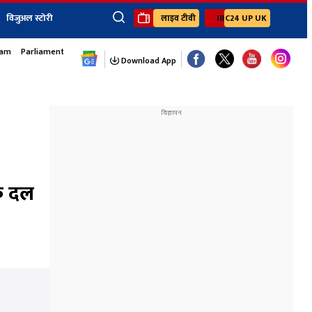
विजुअल स्टोरी
लाइव टीवी
IBC24 UP UK
sam
Parliament Monsoon Session
×
ेंट
खेल
जॉब्स न्यूज
Youtube Channels
Download App
यूथ कॉर्नर
IBC24
Ibc24 Jankarwan
IBC 24 Digital
Ibc24 Up-Uk
Ibc24 Madhya
Ibc24 Maidani
लक दल
Ibc24 Sarguja
Ibc24 Bastar
Ibc24 Malwa
Ibc24 Mahakoshal