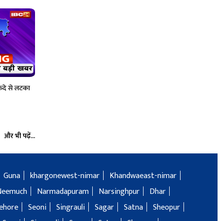
फंदे से लटका
और भी पढ़ें...
Guna
khargonewest-nimar
Khandwaeast-nimar
Neemuch
Narmadapuram
Narsinghpur
Dhar
ehore
Seoni
Singrauli
Sagar
Satna
Sheopur