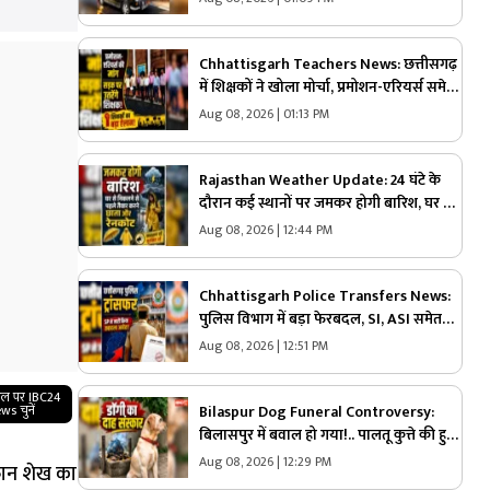
देखें पूरी लिस्ट
Chhattisgarh Teachers News: छत्तीसगढ़
में शिक्षकों ने खोला मोर्चा, प्रमोशन-एरियर्स समेत
कई मांगों को लेकर आंदोलन का ऐलान, प्रशासन
Aug 08, 2026 | 01:13 PM
को दिया अल्टीमेटम
Rajasthan Weather Update: 24 घंटे के
दौरान कई स्थानों पर जमकर होगी बारिश, घर से
निकलने से पहले तैयार कर ले छाता और रेनकोट,
Aug 08, 2026 | 12:44 PM
मौसम विभाग ने जारी की चेतावनी
Chhattisgarh Police Transfers News:
पुलिस विभाग में बड़ा फेरबदल, SI, ASI समेत
40 से ज्यादा पुलिसकर्मियों का तबादला, एसपी
Aug 08, 2026 | 12:51 PM
ने जारी किया आदेश, देखें किसकी कहां हुई
तैनाती
गल पर IBC24
Bilaspur Dog Funeral Controversy:
ws चुनें
बिलासपुर में बवाल हो गया!.. पालतू कुत्ते की हुई
मौत तो लेकर पहुंचे श्मशान, किया दाह संस्कार
Aug 08, 2026 | 12:29 PM
रफान शेख का
तो शुरू हो गया हंगामा