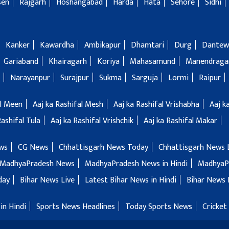
sen
Rajgarh
Hoshangabad
Harda
Hata
Sehore
Sidhi
Kanker
Kawardha
Ambikapur
Dhamtari
Durg
Dantew
Gariaband
Khairagarh
Koriya
Mahasamund
Manendragar
Narayanpur
Surajpur
Sukma
Sarguja
Lormi
Raipur
al Meen
Aaj ka Rashifal Mesh
Aaj ka Rashifal Vrishabha
Aaj k
Rashifal Tula
Aaj ka Rashifal Vrishchik
Aaj ka Rashifal Makar
ws
CG News
Chhattisgarh News Today
Chhattisgarh News 
MadhyaPradesh News
MadhyaPradesh News in Hindi
MadhyaP
day
Bihar News Live
Latest Bihar News in Hindi
Bihar News 
in Hindi
Sports News Headlines
Today Sports News
Cricket