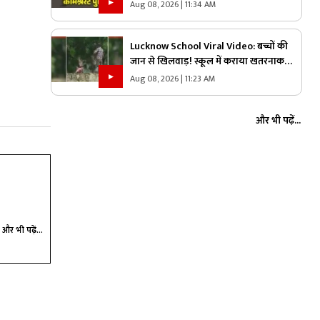
खरोरा थाने भी होंगे रायपुर कमिश्नरेट पुलिस में
Aug 08, 2026 | 11:34 AM
शामिल!.. किसने कहा, ‘यहां अफसर ज्यादा,
जवान काम?’.. पढ़ें
Lucknow School Viral Video: बच्चों की
जान से खिलवाड़! स्कूल में कराया खतरनाक
काम, वीडियो वायरल होते ही मचा हड़कंप
Aug 08, 2026 | 11:23 AM
और भी पढ़ें...
और भी पढ़ें...