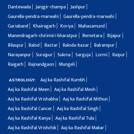
Dantewada
Janjgir-champa
Jashpur
Gaurella-pendra-marwahi
Gaurella-pendra-marwahi
Gariaband
Khairagarh
Koriya
Mahasamund
Manendragarh-chirimiri-bharatpur
Bemetara
Bijapur
Bilaspur
Balod
Bastar
Baloda-bazar
Balrampur
Narayanpur
Surajpur
Sukma
Sarguja
Lormi
Raipur
Raigarh
Rajnandgaon
Mungeli
Aaj ka Rashifal Kumbh
ASTROLOGY:
Aaj ka Rashifal Meen
Aaj ka Rashifal Mesh
Aaj ka Rashifal Vrishabha
Aaj ka Rashifal Mithun
Aaj ka Rashifal Cancer
Aaj ka Rashifal Singh
Aaj ka Rashifal Kanya
Aaj ka Rashifal Tula
Aaj ka Rashifal Vrishchik
Aaj ka Rashifal Makar