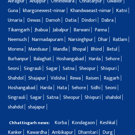
Alirajpur
Anuppur
Chhindwara
Chhatarpur
Gwalior
Guna
khargonewest-nimar
Khandwaeast-nimar
Katni
Umaria
Dewas
Damoh
Datia
Dindori
Dabra
Tikamgarh
Jhabua
Jabalpur
Barwani
Panna
Neemuch
Narmadapuram
Narsinghpur
Dhar
Ratlam
Morena
Mandsaur
Mandla
Bhopal
Bhind
Betul
Burhanpur
Balaghat
Hoshangabad
Harda
Sehore
Seoni
Singrauli
Sagar
Satna
Sheopur
Shivpuri
Shahdol
Shajapur
Vidisha
Rewa
Raisen
Rajgarh
Hoshangabad
Harda
Hata
Sehore
Sidhi
Seoni
Singrauli
Sagar
Satna
Sheopur
Shivpuri
shahdol
shahdol
shajapur
Korba
Kondagaon
Keshkal
Chhattisgarh news:
Kanker
Kawardha
Ambikapur
Dhamtari
Durg