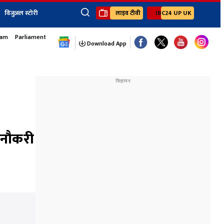
विजुअल स्टोरी
लाइव टीवी
IBC24 UP UK
sam
Parliament Monsoon Session
×
ेंट
खेल
जॉब्स न्यूज
Youtube Channels
Download App
यूथ कॉर्नर
IBC24
Ibc24 Jankarwan
IBC 24 Digital
Ibc24 Up-Uk
Ibc24 Madhya
Ibc24 Maidani
 नौकरी
Ibc24 Sarguja
Ibc24 Bastar
Ibc24 Malwa
Ibc24 Mahakoshal