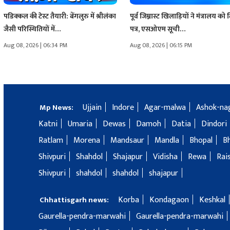
पडिक्कल की टेस्ट तैयारी: बेंगलुरु में श्रीलंका
पूर्व जिम्नास्ट खिलाड़ियों ने मंत्रालय को
जैसी परिस्थितियों में…
पत्र, एसओएम सूची…
Aug 08, 2026 | 06:34 PM
Aug 08, 2026 | 06:15 PM
Ujjain
Indore
Agar-malwa
Ashok-na
Mp News:
Katni
Umaria
Dewas
Damoh
Datia
Dindori
Ratlam
Morena
Mandsaur
Mandla
Bhopal
B
Shivpuri
Shahdol
Shajapur
Vidisha
Rewa
Rai
Shivpuri
shahdol
shahdol
shajapur
Korba
Kondagaon
Keshkal
Chhattisgarh news:
Gaurella-pendra-marwahi
Gaurella-pendra-marwahi