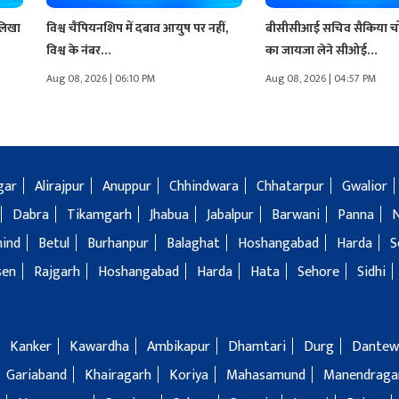
 लिखा
विश्व चैंपियनशिप में दबाव आयुष पर नहीं,
बीसीसीआई सचिव सैकिया चोट
विश्व के नंबर…
का जायजा लेने सीओई…
Aug 08, 2026 | 06:10 PM
Aug 08, 2026 | 04:57 PM
gar
Alirajpur
Anuppur
Chhindwara
Chhatarpur
Gwalior
Dabra
Tikamgarh
Jhabua
Jabalpur
Barwani
Panna
hind
Betul
Burhanpur
Balaghat
Hoshangabad
Harda
S
sen
Rajgarh
Hoshangabad
Harda
Hata
Sehore
Sidhi
Kanker
Kawardha
Ambikapur
Dhamtari
Durg
Dantew
Gariaband
Khairagarh
Koriya
Mahasamund
Manendragar