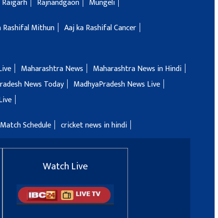
Raigarh
Rajnandgaon
Mungeli
a Rashifal Mithun
Aaj ka Rashifal Cancer
Live
Maharashtra News
Maharashtra News in Hindi
radesh News Today
MadhyaPradesh News Live
Live
 Match Schedule
cricket news in hindi
Watch Live