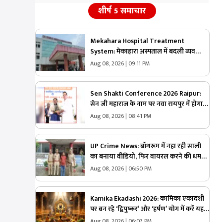
शीर्ष 5 समाचार
Mekahara Hospital Treatment
System: मेकाहारा अस्पताल में बदली व्यवस्था!
गंभीर मरीजों को अब ऐसे मिलेगी इमरजेंसी वार्ड
Aug 08, 2026 | 09:11 PM
में एंट्री, यहां होगी शुरुआती जांच
Sen Shakti Conference 2026 Raipur:
सेन जी महाराज के नाम पर नवा रायपुर में होगा
चौक, केश शिल्पी सम्मान समारोह में सीएम साय
Aug 08, 2026 | 08:41 PM
ने किया ऐलान, सामुदायिक भवन के लिए इतने
लाख रुपए देगी सरकार
UP Crime News: बॉथरूम में नहा रही साली
का बनाया वीडियो, फिर वायरल करने की धमकी
दे रहा था जीजा, परेशान युवती ने उठाया ये
Aug 08, 2026 | 06:50 PM
खौफनाक कदम
Kamika Ekadashi 2026: कामिका एकादशी
पर बन रहे ‘द्विपुष्कर’ और ‘हर्षण’ योग में करें यह
एक अचूक साधना, मिलेगा “वाजपेय” यज्ञ का
Aug 08, 2026 | 06:07 PM