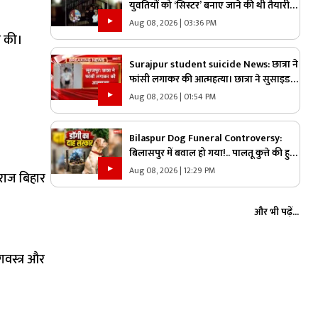
युवतियों को ‘सिस्टर’ बनाए जाने की थी तैयारी…
तभी आ धमके हिन्दू संगठन के लोग और पुलिस,
Aug 08, 2026 | 03:36 PM
स्कूल में मचा बवाल
ा की।
Surajpur student suicide News: छात्रा ने
फांसी लगाकर की आत्महत्या। छात्रा ने सुसाइड
नोट में माता-पिता से मांगी माफी
Aug 08, 2026 | 01:54 PM
Bilaspur Dog Funeral Controversy:
बिलासपुर में बवाल हो गया!.. पालतू कुत्ते की हुई
मौत तो लेकर पहुंचे श्मशान, किया दाह संस्कार
Aug 08, 2026 | 12:29 PM
 राज बिहार
तो शुरू हो गया हंगामा
और भी पढ़ें...
गवस्त्र और