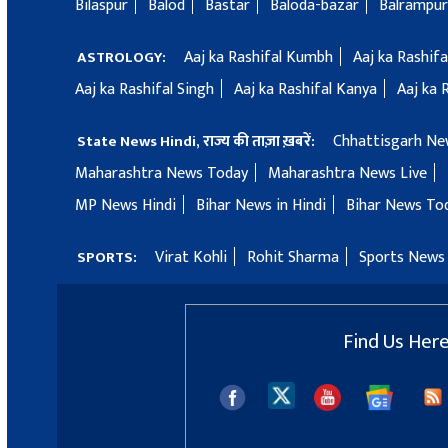
Bilaspur
Balod
Bastar
Baloda-bazar
Balrampur
Aaj ka Rashifal Kumbh
Aaj ka Rashif
ASTROLOGY:
Aaj ka Rashifal Singh
Aaj ka Rashifal Kanya
Aaj ka 
Chhattisgarh Ne
State News Hindi, राज्य की ताज़ा ख़बरें:
Maharashtra News Today
Maharashtra News Live
MP News Hindi
Bihar News in Hindi
Bihar News To
Virat Kohli
Rohit Sharma
Sports News 
SPORTS:
Find Us Her