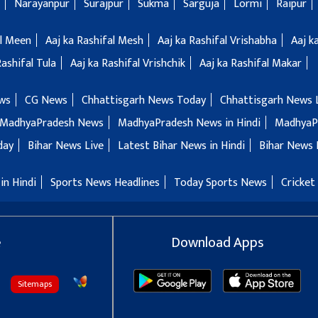
Narayanpur
Surajpur
Sukma
Sarguja
Lormi
Raipur
al Meen
Aaj ka Rashifal Mesh
Aaj ka Rashifal Vrishabha
Aaj k
Rashifal Tula
Aaj ka Rashifal Vrishchik
Aaj ka Rashifal Makar
ws
CG News
Chhattisgarh News Today
Chhattisgarh News 
MadhyaPradesh News
MadhyaPradesh News in Hindi
MadhyaP
day
Bihar News Live
Latest Bihar News in Hindi
Bihar News 
in Hindi
Sports News Headlines
Today Sports News
Cricket
e
Download Apps
Sitemaps