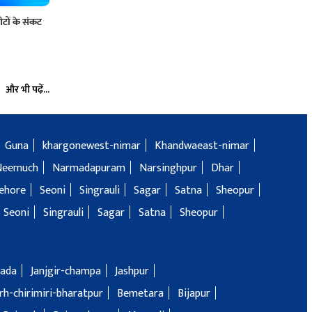
ों के संकट
और भी पढ़ें...
Guna
khargonewest-nimar
Khandwaeast-nimar
Neemuch
Narmadapuram
Narsinghpur
Dhar
ehore
Seoni
Singrauli
Sagar
Satna
Sheopur
Seoni
Singrauli
Sagar
Satna
Sheopur
ada
Janjgir-champa
Jashpur
h-chirimiri-bharatpur
Bemetara
Bijapur