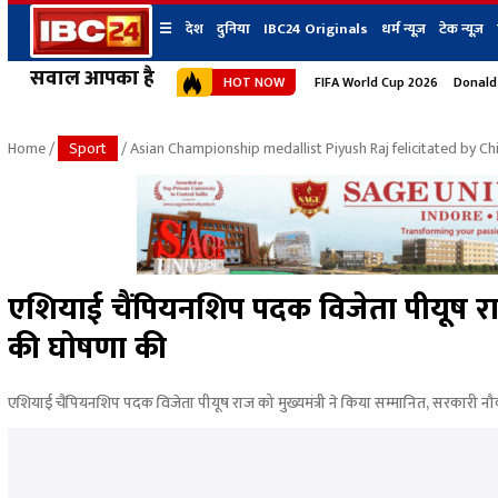
☰
देश
दुनिया
IBC24 Originals
धर्म न्यूज़
टेक न्यूज़
सवाल आपका है
HOT NOW
FIFA World Cup 2026
Donald
देश
प्रदेश न्यूज
शहर
दुनिया
IBC24 Original
छत्तीसगढ़ न्यूज
भोपाल
Home
/
Sport
/ Asian Championship medallist Piyush Raj felicitated by 
मध्यप्रदेश न्यूज
इंदौर
उत्तर प्रदेश न्यूज
जबलपुर
बिहार न्यूज
ग्वालियर
उत्तराखंड न्यूज
रायपुर
महाराष्ट्र न्यूज
बिलासपुर
एशियाई चैंपियनशिप पदक विजेता पीयूष राज
हिमाचल प्रदेश न्यूज
की घोषणा की
हरियाणा न्यूज
एशियाई चैंपियनशिप पदक विजेता पीयूष राज को मुख्यमंत्री ने किया सम्मानित, सरकारी 